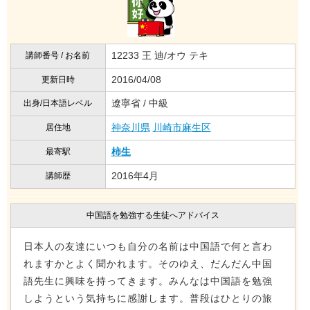
12233 王 迪/オウ テキ
講師番号 / お名前
2016/04/08
更新日時
遼寧省 / 中級
出身/日本語レベル
神奈川県
川崎市麻生区
居住地
柿生
最寄駅
2016年4月
講師歴
中国語を勉強する生徒へアドバイス
日本人の友達にいつも自分の名前は中国語で何と言わ
れますかとよく聞かれます。そのゆえ、だんだん中国
語先生に興味を持ってきます。みんなは中国語を勉強
しようという気持ちに感謝します。普段はひとりの旅