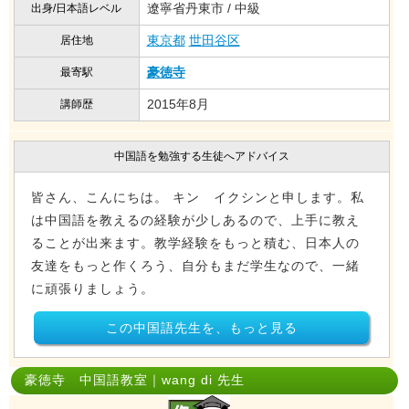
遼寧省丹東市 / 中級
出身/日本語レベル
東京都
世田谷区
居住地
豪徳寺
最寄駅
2015年8月
講師歴
中国語を勉強する生徒へアドバイス
皆さん、こんにちは。 キン イクシンと申します。私
は中国語を教えるの経験が少しあるので、上手に教え
ることが出来ます。教学経験をもっと積む、日本人の
友達をもっと作くろう、自分もまだ学生なので、一緒
に頑張りましょう。
この中国語先生を、もっと見る
豪徳寺 中国語教室｜wang di 先生