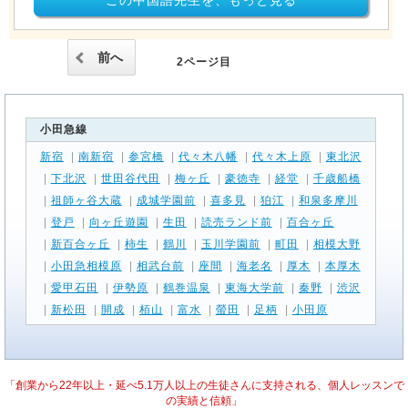
この中国語先生を、もっと見る
前へ
2ページ目
小田急線
新宿
|
南新宿
|
参宮橋
|
代々木八幡
|
代々木上原
|
東北沢
|
下北沢
|
世田谷代田
|
梅ヶ丘
|
豪徳寺
|
経堂
|
千歳船橋
|
祖師ヶ谷大蔵
|
成城学園前
|
喜多見
|
狛江
|
和泉多摩川
|
登戸
|
向ヶ丘遊園
|
生田
|
読売ランド前
|
百合ヶ丘
|
新百合ヶ丘
|
柿生
|
鶴川
|
玉川学園前
|
町田
|
相模大野
|
小田急相模原
|
相武台前
|
座間
|
海老名
|
厚木
|
本厚木
|
愛甲石田
|
伊勢原
|
鶴巻温泉
|
東海大学前
|
秦野
|
渋沢
|
新松田
|
開成
|
栢山
|
富水
|
螢田
|
足柄
|
小田原
「創業から22年以上・延べ5.1万人以上の生徒さんに支持される、個人レッスンで
の実績と信頼」