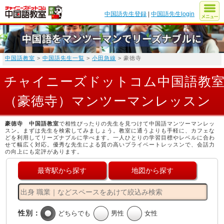
中国語先生登録
|
中国語先生login
中国語教室
>
中国語先生一覧
>
小田急線
> 豪徳寺
チャイニーズドットコム中国語教
（豪徳寺）マンツーマンレッスン
豪徳寺 中国語教室
で相性ぴったりの先生を見つけて中国語マンツーマンレッ
スン。まずは先生を検索してみましょう。教室に通うよりも手軽に、カフェな
どを利用してリーズナブルに学べます。一人ひとりの学習目標やレベルに合わ
せて幅広く対応。優秀な先生による質の高いプライベートレッスンで、会話力
の向上にも定評があります。
最寄駅から探す
地図から探す
性別：
どちらでも
男性
女性