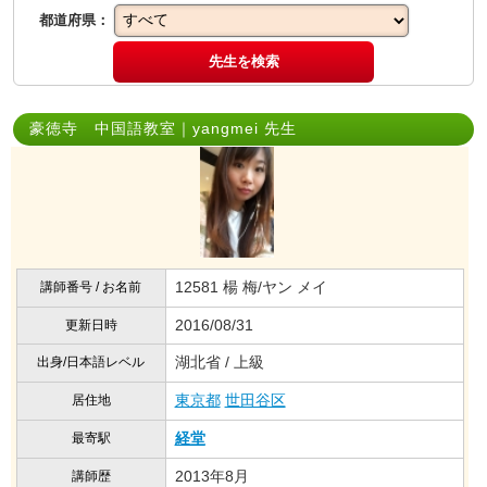
都道府県：
先生を検索
豪徳寺 中国語教室｜yangmei 先生
12581 楊 梅/ヤン メイ
講師番号 / お名前
2016/08/31
更新日時
湖北省 / 上級
出身/日本語レベル
東京都
世田谷区
居住地
経堂
最寄駅
2013年8月
講師歴