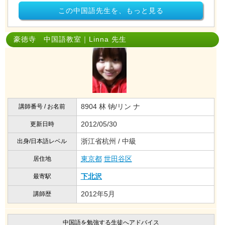
この中国語先生を、もっと見る
豪徳寺 中国語教室｜Linna 先生
8904 林 钠/リン ナ
講師番号 / お名前
2012/05/30
更新日時
浙江省杭州 / 中級
出身/日本語レベル
東京都
世田谷区
居住地
下北沢
最寄駅
2012年5月
講師歴
中国語を勉強する生徒へアドバイス