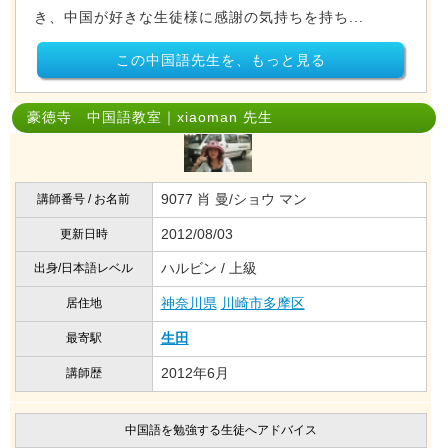
き、中国が好きな生徒様に感謝の気持ちを持ち...
この中国語先生を、もっと見る
豪徳寺 中国語教室｜xiaoman 先生
9077 肖 曼/ショウ マン
講師番号 / お名前
2012/08/03
更新日時
ハルビン / 上級
出身/日本語レベル
神奈川県
川崎市多摩区
居住地
生田
最寄駅
2012年6月
講師歴
中国語を勉強する生徒へアドバイス