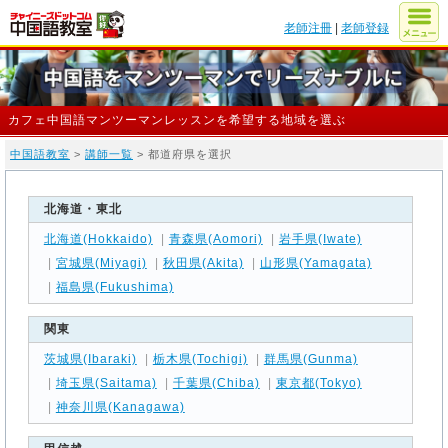
老師注冊
|
老師登録
カフェ中国語マンツーマンレッスンを希望する地域を選ぶ
中国語教室
>
講師一覧
> 都道府県を選択
北海道・東北
北海道(Hokkaido)
|
青森県(Aomori)
|
岩手県(Iwate)
|
宮城県(Miyagi)
|
秋田県(Akita)
|
山形県(Yamagata)
|
福島県(Fukushima)
関東
茨城県(Ibaraki)
|
栃木県(Tochigi)
|
群馬県(Gunma)
|
埼玉県(Saitama)
|
千葉県(Chiba)
|
東京都(Tokyo)
|
神奈川県(Kanagawa)