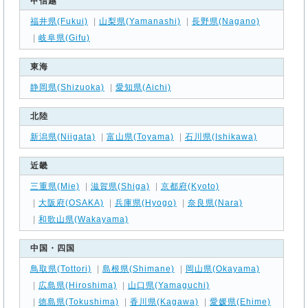
甲信越
福井県(Fukui)
|
山梨県(Yamanashi)
|
長野県(Nagano)
|
岐阜県(Gifu)
東海
静岡県(Shizuoka)
|
愛知県(Aichi)
北陸
新潟県(Niigata)
|
富山県(Toyama)
|
石川県(Ishikawa)
近畿
三重県(Mie)
|
滋賀県(Shiga)
|
京都府(Kyoto)
|
大阪府(OSAKA)
|
兵庫県(Hyogo)
|
奈良県(Nara)
|
和歌山県(Wakayama)
中国・四国
鳥取県(Tottori)
|
島根県(Shimane)
|
岡山県(Okayama)
|
広島県(Hiroshima)
|
山口県(Yamaguchi)
|
徳島県(Tokushima)
|
香川県(Kagawa)
|
愛媛県(Ehime)