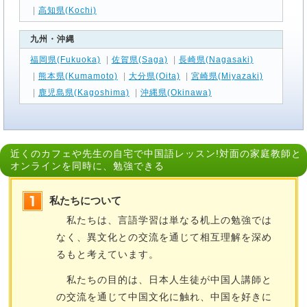
|
高知県(Kochi)
九州・沖縄
福岡県(Fukuoka)
|
佐賀県(Saga)
|
長崎県(Nagasaki)
|
熊本県(Kumamoto)
|
大分県(Oita)
|
宮崎県(Miyazaki)
|
鹿児島県(Kagoshima)
|
沖縄県(Okinawa)
近くのカフェや先生の自宅で中国語レッスン!対面の家庭教師と
オンラインを同時に、勉強できる
私たちについて
私たちは、言語学習は単なる机上の勉強では
なく、異文化との交流を通じて相互理解を深め
るもと考えています。
私たちの目的は、日本人生徒が中国人講師と
の交流を通じて中国文化に触れ、中国を好きに