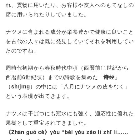
れ、貢物に用いたり、お客様や友人へのもてなしの
席に用いられたりしていました。
ナツメに含まれる成分が栄養豊かで健康に良いこと
を古代の人々は既に発見していてそれを利用してい
たのですね。
周時代初期から春秋時代中頃（西暦前11世紀から
西暦前6世紀頃）までの詩歌を集めた「
」
诗经
（
）の中には「八月にナツメの皮をむく」
shījīng
という表現が出てきます。
ナツメは干ばつにも冠水にも強く、適応性に優れた
果樹として重宝されてきました。
《Zhàn guó cè》yǒu “běi yǒu zǎo lì zhī lì……