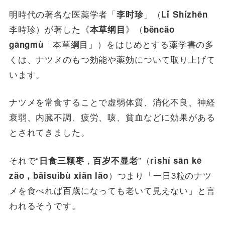
明時代の著名な医薬学者「
」（
李时珍
Lǐ
Shízhēn
李時珍）が著した《
》（
本草纲目
běncǎo
「本草綱目」）をはじめとする薬学書の多
gāngmù
くは、ナツメのもつ効能や薬効について取り上げて
います。
ナツメを常食することで虚弱体質、消化不良、神経
衰弱、内臓不調、疲労、咳、貧血などに効果がある
とされてきました。
それで“
，
”（
日食三颗枣
百岁不显老
rìshí sān kē
）つまり「一日3粒のナツ
zǎo，bǎisuìbù xiǎn lǎo
メを食べれば百歳になっても老いて見えない」と言
われるそうです。