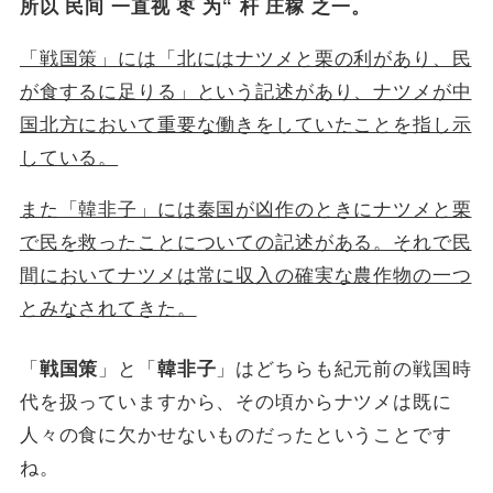
所以 民间 一直视 枣 为“ 杆 庄稼 之一。
「戦国策」には「北にはナツメと栗の利があり、民
が食するに足りる」という記述があり、ナツメが中
国北方において重要な働きをしていたことを指し示
している。
また「韓非子」には秦国が凶作のときにナツメと栗
で民を救ったことについての記述がある。それで民
間においてナツメは常に収入の確実な農作物の一つ
とみなされてきた。
「
」と「
」はどちらも紀元前の戦国時
戦国策
韓非子
代を扱っていますから、その頃からナツメは既に
人々の食に欠かせないものだったということです
ね。