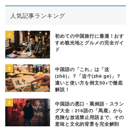
人気記事ランキング
1
初めての中国旅行に最適！おす
すめ観光地とグルメの完全ガイ
ド
2
中国語の「これ」は「这
(zhè)」？「这个(zhè ge)」？
違いと使い方を例文50+で徹底
解説！
3
中国語の悪口・罵倒語・スラン
グ大全：216語の「馬鹿」から
危険な放送禁止用語まで、その
意味と文化的背景を完全解剖