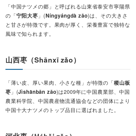
「中国ナツメの郷」と呼ばれる山東省泰安市寧陽県
の「
」(
)は、その大きさ
宁阳大枣
Níngyángdà zǎo
と甘さが特徴です。果肉が厚く、栄養豊富で独特な
風味で知られます。
山西枣
（
Shānxī
zǎo
）
「薄い皮、厚い果肉、小さな種」が特徴の「
稷山板
」(
)は2009年に中国農業部、中国
枣
Jìshānbǎn
zǎo
農業科学院、中国農産物流通協会などの団体により
中国十大ナツメのトップ品目に選ばれました。