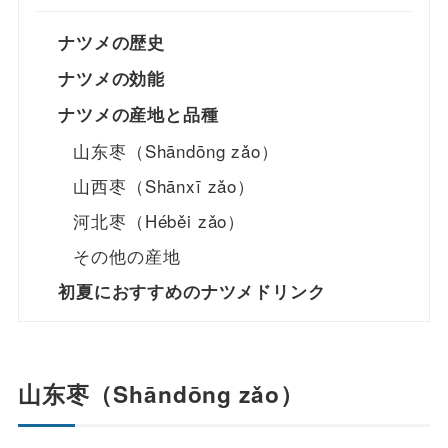
ナツメの歴史
ナツメの効能
ナツメの産地と品種
山东枣（Shāndōng zǎo）
山西枣（Shānxī zǎo）
河北枣（Héběi zǎo）
その他の産地
初夏におすすめのナツメドリンク
山东枣
（
Shāndōng
zǎo
）