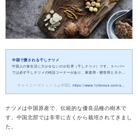
中国で愛される干しナツメ
中国人の食生活に欠かせないのが红枣（干しナツメ）です。スーパー
では必ず干しナツメの特設コーナーがあり、家庭用・贈答用と大小
様々な種類が販...
チャイニーズドットコム中国語教室
https://www.1chinese.com/ala/3799/
ナツメは中国原産で、伝統的な優良品種の樹木で
す。中国北部では非常に古くから栽培されてきまし
た。