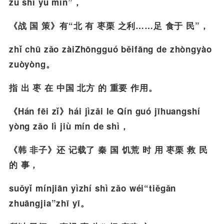
zú shí yú mín”，
《战 国 策》有“北 有 枣栗 之利……足 食于 民”，
zhǐ chū zǎo zàiZhōngguó běifāng de zhòngyào
zuòyòng。
指 出 枣 在 中国 北方 的 重要 作用。
《Hán fēi zǐ》hái jìzǎi le Qín guó jīhuangshí
yòng zǎo lì jiù mín de shì，
《韩 非子》还 记载了 秦 国 饥荒 时 用 枣栗 救 民
的 事，
suǒyǐ mínjiān yìzhí shì zǎo wéi“tiěgǎn
zhuāngjia”zhī yī。