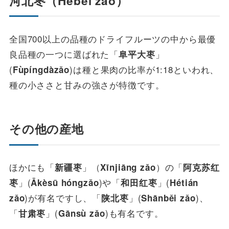
河北枣
（
Héběi
zǎo
）
全国700以上の品種のドライフルーツの中から最優
良品種の一つに選ばれた「
」
阜平大枣
(
)は種と果肉の比率が1:18といわれ、
Fùpíngdàzǎo
種の小ささと甘みの強さが特徴です。
その他の産地
ほかにも「
」（
）の「
新疆枣
Xīnjiāng
zǎo
阿克苏红
」(
)や「
」(
枣
Ākèsū
hóngzǎo
和田红枣
Hétián
)が有名ですし、「
」(
)、
zǎo
陕北枣
Shānběi
zǎo
「
」(
)も有名です。
甘肃枣
Gānsù
zǎo