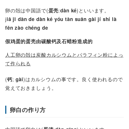
卵の殻は中国語で(
:
)といいます。
蛋壳
dàn ké
j
iǎ jī dàn de dàn ké yóu tàn suān gài jí shí là
fěn zào chéng de
假鸡蛋的蛋壳由碳酸钙及石蜡粉造成的
人工卵の殻は炭酸カルシウムとパラフィン粉によっ
て作られる
(
;
)はカルシウムの事です。良く使われるので
钙
gài
覚えておきましょう。
卵白の作り方