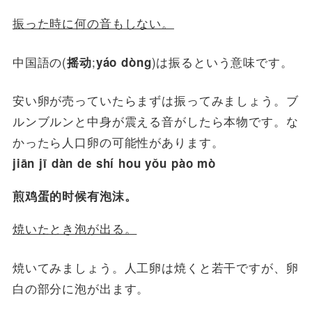
振った時に何の音もしない。
中国語の(
;
)は振るという意味です。
摇动
yáo dòng
安い卵が売っていたらまずは振ってみましょう。ブ
ルンブルンと中身が震える音がしたら本物です。な
かったら人口卵の可能性があります。
jiān jī dàn de shí hou yǒu pào mò
煎鸡蛋的时候有泡沫。
焼いたとき泡が出る。
焼いてみましょう。人工卵は焼くと若干ですが、卵
白の部分に泡が出ます。