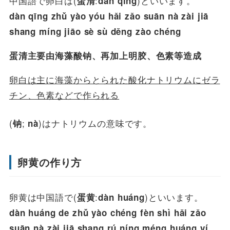
中国語で卵白は(
:
)といいます。
蛋清
dàn qīng
dàn qīng zhǔ yào yóu hǎi zǎo suān nà zài jiā
shang míng jiāo sè sù děng zào chéng
蛋清主要由海藻酸钠、再加上明胶、色素等造成
卵白は主に海藻からとられた酸化ナトリウムにゼラ
チン、色素などで作られる
(
;
)はナトリウムの意味です。
钠
nà
卵黄の作り方
卵黄は中国語で(
:
)といいます。
蛋黄
dàn huáng
dàn huáng de zhǔ yào chéng fèn shì hǎi zǎo
suān nà zài jiā shang rú níng méng huáng yí