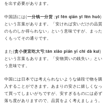
を出す必要があります。
中国語には(
;
)
一分钱一分货
yī fēn qián yī fēn huò
という言葉があります。「安ければ安いだけの品質
のものしか得られない」という意味ですが、まった
くもってその通りです。
また(
;
)
贪小便宜吃大亏
tān xiǎo pián yí chī dà kuī
という言葉もあります。「安物買いの銭失い」とい
う意味です。
中国には日本では考えられないような値段で物を購
入することができます。あまりの安さに嬉しくなっ
て買ってしまいがちですが、安すぎるものには必ず
落ち度がありますので、品質をよく考えましょう。