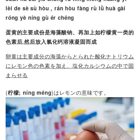
lèi de sè sù hòu , rán hòu fàng rù lǜ huà gài
róng yè níng gù ér chéng
蛋黄的主要成份是海藻酸钠、再加上如柠檬黄一类的
色素后,然后放入氯化钙溶液凝固而成
卵黄は主要成分の海藻からとられた酸化ナトリウム
にレモン色の色素を加え、塩化カルシウムの中で固
まらせる
(
)はレモンの意味です。
柠檬; níng méng