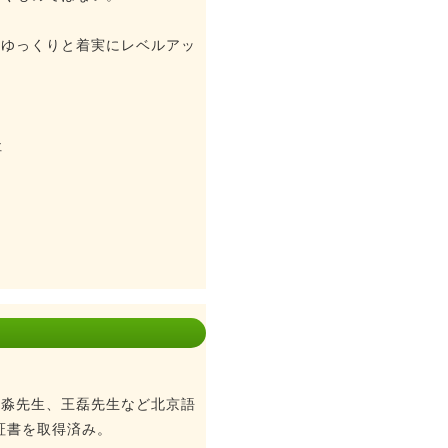
、ゆっくりと着実にレベルアッ
社
于淼先生、王磊先生など北京語
証書を取得済み。