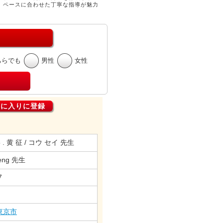
、ペースに合わせた丁寧な指導が魅力
ちらでも
男性
女性
気に入りに登録
5 . 黄 征 / コウ セイ 先生
eng 先生
7
東京市