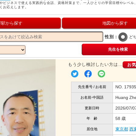
やビジネスで使える実践的な会話、資格対策まで、一人ひとりの学習目標やレベル
くお応えします。
寄駅から探す
地図から探す
性別：
ど
先生を検索
もう少し検討したい方は…
お
NO. 1793
先生番号 / お名前
Huang Zh
お名前-中国語
2026/07/0
更新日時
58 歳
年 齢
東京都
西
居住地