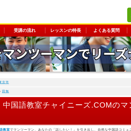
受講の流れ
レッスンの特長
よくある質問
東京市
>
田無
）中国語教室チャイニーズ.COMの
語教室
でマンツーマン、あなたの「話したい！」を引き出し、自然な中国語コミュ