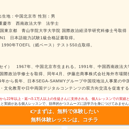
 出生地：中国北京市 性別：男
6中国重慶市 西南政法大学 法学士
6.3 日本国東京都 青山学院大学大学院 国際政治経済学研究科修士号取得
PT-N1 日本語能力試験1級合格証書取得。
、1990年TOEFL（紙ベース）テスト550点取得。
コウ セイ） 1967年、中国北京市生まれる。1991年、中国西南政法
国際政治学修士を取得、同年4月、伊藤忠商事株式会社海外市場開
4年から長年、日本SEGA-SAMMYグループ中国現地法人事業の中国
・文化教育や日中両国デジタルコンテンツの双方向交流を促進す
から22年以上・延べ5.1万人以上の生徒さんに支持される、個人レッスンでの実績
史と実績がある個人レッスンで、効率的かつスムーズに語学力を身につけてみません
👉まずは、無料で体験したい
無料体験レッスンは、コチラ