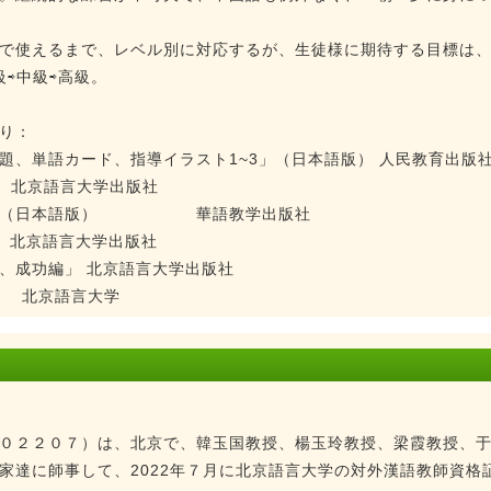
で使えるまで、レベル別に対応するが、生徒様に期待する目標は
⇨中級⇨高級。
り：
題、単語カード、指導イラスト1~3」（日本語版） 人民教育出版
」 北京語言大学出版社
級」（日本語版） 華語教学出版社
北京語言大学出版社
、成功編」 北京語言大学出版社
 北京語言大学
０２２０７）は、北京で、韓玉国教授、楊玉玲教授、梁霞教授、
家達に師事して、2022年７月に北京語言大学の対外漢語教師資格