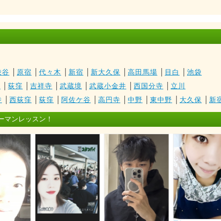
渋谷
│
原宿
│
代々木
│
新宿
│
新大久保
│
高田馬場
│
目白
│
池袋
寺
│
荻窪
│
吉祥寺
│
武蔵境
│
武蔵小金井
│
西国分寺
│
立川
寺
│
西荻窪
│
荻窪
│
阿佐ケ谷
│
高円寺
│
中野
│
東中野
│
大久保
│
新
ーマンレッスン！