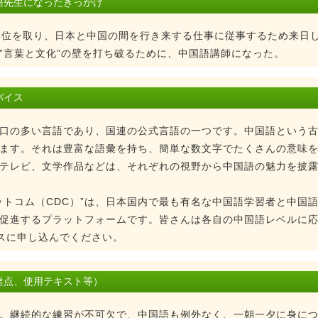
語先生になったきっかけ
学位を取り、日本と中国の間を行き来する仕事に従事するため来日
”言葉と文化”の壁を打ち破るために、中国語講師になった。
バイス
口の多い言語であり、国連の公式言語の一つです。中国語という
ます。それは豊富な語彙を持ち、簡単な数文字でたくさんの意味
テレビ、文学作品などは、それぞれの視野から中国語の魅力を披
ットコム（CDC）”は、日本国内で最も有名な中国語学習者と中国
促進するプラットフォームです。皆さんは各自の中国語レベルに
ースに申し込んでください。
達点、使用テキスト等）
。継続的な練習が不可欠で、中国語も例外なく、一朝一夕に身に