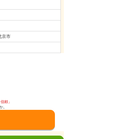
北京市
と信頼」
か。