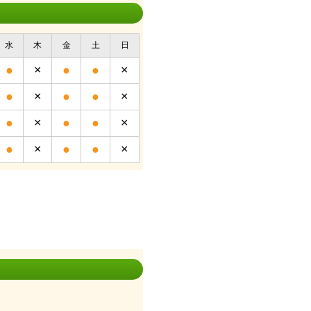
水
木
金
土
日
●
×
●
●
×
●
×
●
●
×
●
×
●
●
×
●
×
●
●
×