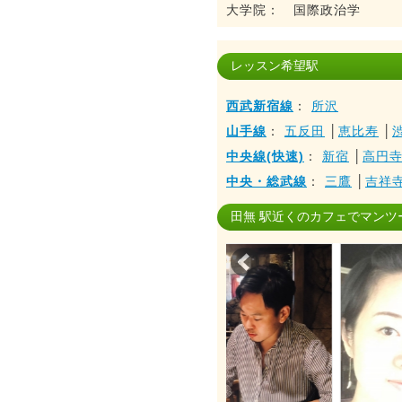
大学院： 国際政治学
レッスン希望駅
西武新宿線
：
所沢
山手線
：
五反田
│
恵比寿
│
中央線(快速)
：
新宿
│
高円
中央・総武線
：
三鷹
│
吉祥
田無 駅近くのカフェでマンツ
Prev