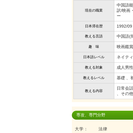
中国語能
訳/映画
現在の職業
ー
1992/09
日本滞在歴
中国語(
教える言語
映画鑑
趣 味
ネイテ
日本語レベル
成人男性
教える対象
基礎 、
教えるレベル
日常会話
教える内容
、その
専攻、専門分野
大学： 法律