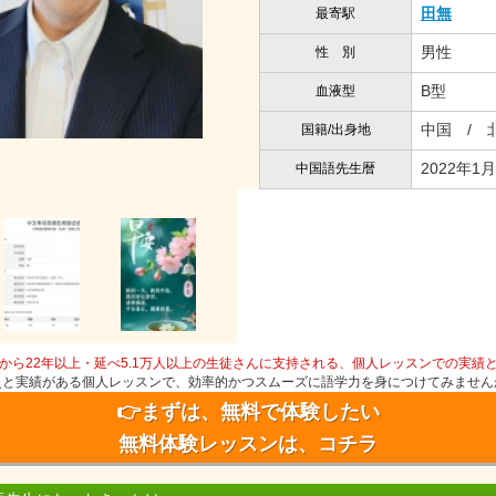
田無
最寄駅
男性
性 別
B型
血液型
中国 / 
国籍/出身地
2022年1月
中国語先生暦
から22年以上・延べ5.1万人以上の生徒さんに支持される、個人レッスンでの実績
史と実績がある個人レッスンで、効率的かつスムーズに語学力を身につけてみません
👉まずは、無料で体験したい
無料体験レッスンは、コチラ