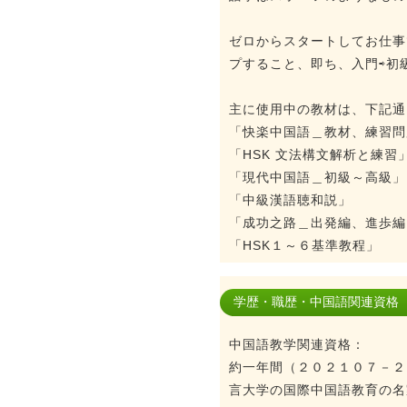
ゼロからスタートしてお仕事
プすること、即ち、入門⇨初級
主に使用中の教材は、下記通
「快楽中国語＿教材、練習問
「HSK 文法構文解析と練習
「現代中国語＿初級～高
「中級漢語聴和説」 
「成功之路＿出発編、進歩編
「HSK１～６基準教程」
学歴・職歴・中国語関連資格
中国語教学関連資格：
約一年間（２０２１０７－２
言大学の国際中国語教育の名