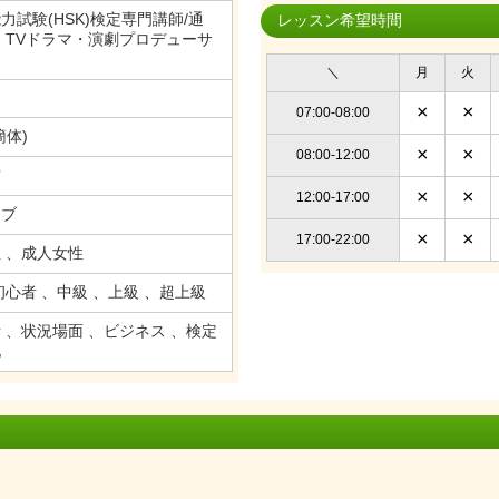
力試験(HSK)検定専門講師/通
レッスン希望時間
・TVドラマ・演劇プロデューサ
＼
月
火
×
×
07:00-08:00
簡体)
×
×
08:00-12:00
賞
×
×
12:00-17:00
ィブ
×
×
17:00-22:00
 、成人女性
初心者 、中級 、上級 、超上級
 、状況場面 、ビジネス 、検定
他