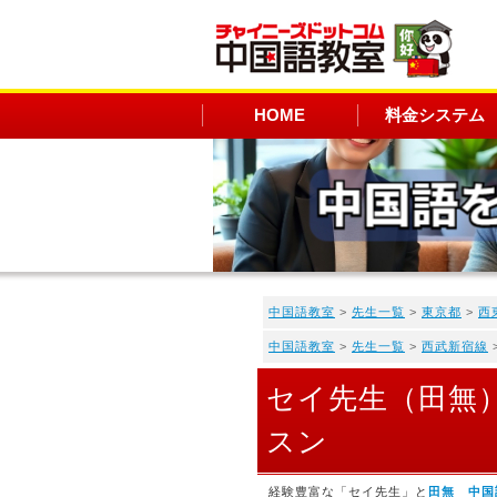
HOME
料金システム
中国語教室
>
先生一覧
>
東京都
>
西
中国語教室
>
先生一覧
>
西武新宿線
セイ先生（田無
スン
経験豊富な「セイ先生」と
田無 中国