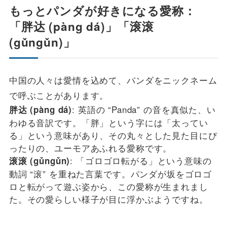
もっとパンダが好きになる愛称：
「胖达 (pàng dá)」「滚滚
(gǔngǔn)」
中国の人々は愛情を込めて、パンダをニックネーム
で呼ぶことがあります。
: 英語の “Panda” の音を真似た、い
胖达 (pàng dá)
わゆる音訳です。「胖」という字には「太ってい
る」という意味があり、その丸々とした見た目にぴ
ったりの、ユーモアあふれる愛称です。
: 「ゴロゴロ転がる」という意味の
滚滚 (gǔngǔn)
動詞 “滚” を重ねた言葉です。パンダが坂をゴロゴ
ロと転がって遊ぶ姿から、この愛称が生まれまし
た。その愛らしい様子が目に浮かぶようですね。