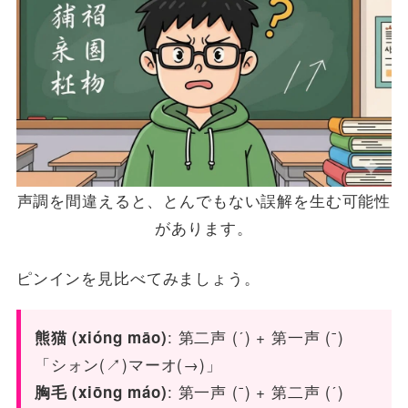
声調を間違えると、とんでもない誤解を生む可能性
があります。
ピンインを見比べてみましょう。
: 第二声 (ˊ) + 第一声 (ˉ)
熊猫 (xióng māo)
「シォン(↗︎)マーオ(→)」
: 第一声 (ˉ) + 第二声 (ˊ)
胸毛 (xiōng máo)