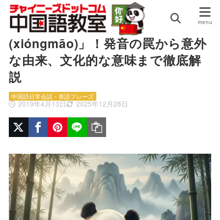
HOME
中国語日常会話・単語フレーズ
パンダは中国語で「熊猫
(xióngmāo)」！発音の罠から意外
な由来、文化的な意味まで徹底解
説
中国語日常会話・単語フレーズ
2019年4月13日
2025年12月28日