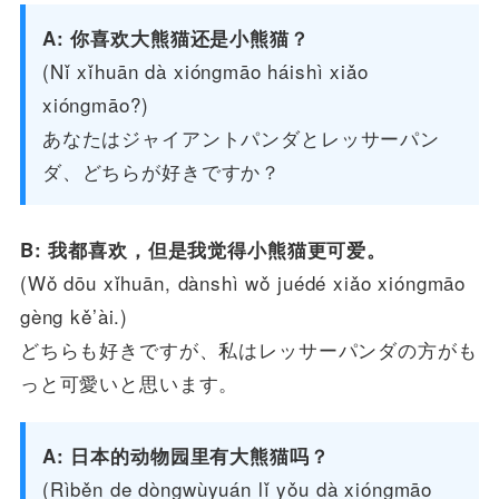
A: 你喜欢大熊猫还是小熊猫？
(Nǐ xǐhuān dà xióngmāo háishì xiǎo
xióngmāo?)
あなたはジャイアントパンダとレッサーパン
ダ、どちらが好きですか？
B: 我都喜欢，但是我觉得小熊猫更可爱。
(Wǒ dōu xǐhuān, dànshì wǒ juédé xiǎo xióngmāo
gèng kě’ài.)
どちらも好きですが、私はレッサーパンダの方がも
っと可愛いと思います。
A: 日本的动物园里有大熊猫吗？
(Rìběn de dòngwùyuán lǐ yǒu dà xióngmāo