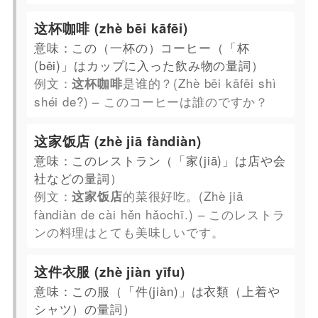
这杯咖啡 (zhè bēi kāfēi)
意味：この（一杯の）コーヒー（「杯
(bēi)」はカップに入った飲み物の量詞）
例文：
是谁的？(Zhè bēi kāfēi shì
这杯咖啡
shéi de?) – このコーヒーは誰のですか？
这家饭店 (zhè jiā fàndiàn)
意味：このレストラン（「家(jiā)」は店や会
社などの量詞）
例文：
的菜很好吃。(Zhè jiā
这家饭店
fàndiàn de cài hěn hǎochī.) – このレストラ
ンの料理はとても美味しいです。
这件衣服 (zhè jiàn yīfu)
意味：この服（「件(jiàn)」は衣類（上着や
シャツ）の量詞）