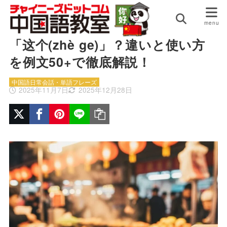
HOME
中国語日常会話・単語フレーズ
中国語の「これ」は「这(zhè)」？
「这个(zhè ge)」？違いと使い方
を例文50+で徹底解説！
中国語日常会話・単語フレーズ
2025年11月7日
2025年12月28日