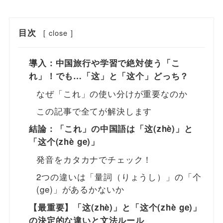
目次
[
close
]
導入：中国旅行や学習で絶対使う「こ
れ」！でも…「这」と「这个」どっち？
なぜ「これ」の使い分けが重要なのか
この記事で全てが解決します
結論：「これ」の中国語は「这(zhè)」と
「这个(zhè ge)」
発音をカタカナでチェック！
2つの違いは「量詞（りょうし）」の「个
(ge)」があるかないか
【最重要】「这(zhè)」と「这个(zhè ge)」
の決定的な違いと文法ルール