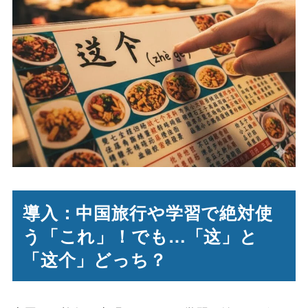
導入：中国旅行や学習で絶対使
う「これ」！でも…「这」と
「这个」どっち？