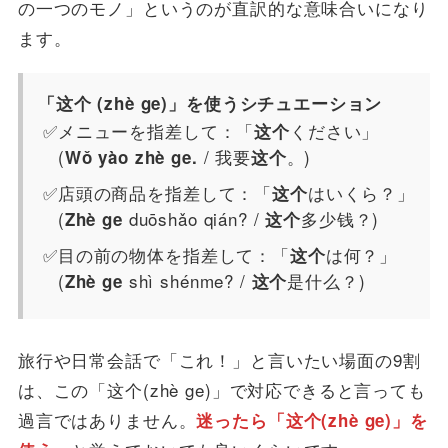
の一つのモノ」というのが直訳的な意味合いになり
ます。
「这个 (zhè ge)」を使うシチュエーション
メニューを指差して：「
ください」
这个
(
/ 我要
。)
Wǒ yào zhè ge.
这个
店頭の商品を指差して：「
はいくら？」
这个
(
duōshǎo qián? /
多少钱？)
Zhè ge
这个
目の前の物体を指差して：「
は何？」
这个
(
shì shénme? /
是什么？)
Zhè ge
这个
旅行や日常会話で「これ！」と言いたい場面の9割
は、この「这个(zhè ge)」で対応できると言っても
過言ではありません。
迷ったら「这个(zhè ge)」を