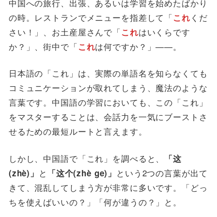
中国への旅行、出張、あるいは学習を始めたばかり
の時。レストランでメニューを指差して「
くだ
これ
さい！」、お土産屋さんで「
はいくらです
これ
か？」、街中で「
は何ですか？」——。
これ
日本語の「これ」は、実際の単語名を知らなくても
コミュニケーションが取れてしまう、魔法のような
言葉です。中国語の学習においても、この「これ」
をマスターすることは、会話力を一気にブーストさ
せるための最短ルートと言えます。
しかし、中国語で「これ」を調べると、
「这
と
という2つの言葉が出て
(zhè)」
「这个(zhè ge)」
きて、混乱してしまう方が非常に多いです。「どっ
ちを使えばいいの？」「何が違うの？」と。