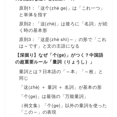
原則1：「这个(zhè ge)」は「これ一つ」
と単体を指す
原則2：「这(zhè)」は後ろに「名詞」が続
く時の基本形
原則3：「这是(zhè shì)～」の形で「これ
は～です」と文の主語になる
【深掘り】なぜ「个(ge)」がつく？中国語
の超重要ルール「量詞（りょうし）」
量詞とは？日本語の「～本」「～枚」と
同じ
「这(zhè) ＋ 量詞 ＋ 名詞」が基本の形
「个(ge)」は最強の「万能量詞」
（例文集）「个(ge)」以外の量詞を使った
「この～」の表現