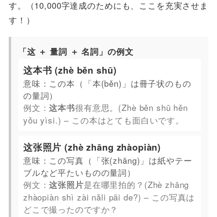
す。（10,000字達成のためにも、ここを充実させま
す！）
「这 ＋ 量詞 ＋ 名詞」の例文
这本书 (zhè běn shū)
意味：この本（「本(běn)」は冊子状のもの
の量詞）
例文：
很有意思。(Zhè běn shū hěn
这本书
yǒu yìsi.) – この本はとても面白いです。
这张照片 (zhè zhāng zhàopiàn)
意味：この写真（「张(zhāng)」は紙やテー
ブルなど平たいものの量詞）
例文：
是在哪里拍的？(Zhè zhāng
这张照片
zhàopiàn shì zài nǎli pāi de?) – この写真は
どこで撮ったのですか？