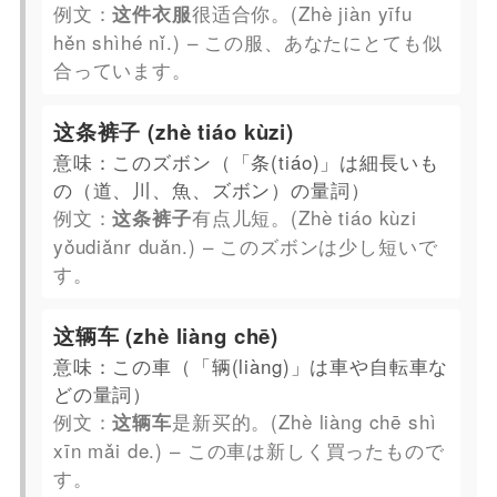
例文：
很适合你。(Zhè jiàn yīfu
这件衣服
hěn shìhé nǐ.) – この服、あなたにとても似
合っています。
这条裤子 (zhè tiáo kùzi)
意味：このズボン（「条(tiáo)」は細長いも
の（道、川、魚、ズボン）の量詞）
例文：
有点儿短。(Zhè tiáo kùzi
这条裤子
yǒudiǎnr duǎn.) – このズボンは少し短いで
す。
这辆车 (zhè liàng chē)
意味：この車（「辆(liàng)」は車や自転車な
どの量詞）
例文：
是新买的。(Zhè liàng chē shì
这辆车
xīn mǎi de.) – この車は新しく買ったもので
す。