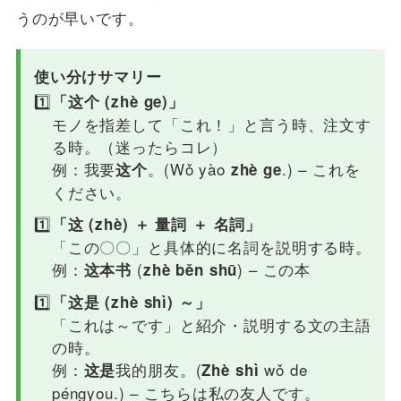
うのが早いです。
使い分けサマリー
「这个 (zhè ge)」
モノを指差して「これ！」と言う時、注文す
る時。（迷ったらコレ）
例：我要
。(Wǒ yào
.) – これを
这个
zhè ge
ください。
「这 (zhè) ＋ 量詞 ＋ 名詞」
「この〇〇」と具体的に名詞を説明する時。
例：
(
) – この本
这本书
zhè běn shū
「这是 (zhè shì) ～」
「これは～です」と紹介・説明する文の主語
の時。
例：
我的朋友。(
wǒ de
这是
Zhè shì
péngyou.) – こちらは私の友人です。