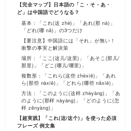
【完全マップ】日本語の「こ・そ・あ・
ど」は中国語でどうなる？
基本：「これ(这 zhè)」「あれ(那 nà)」
「どれ(哪 nǎ)」の3つだけ
【要注意】中国語には「それ」が無い！
衝撃の事実と解決策
場所：「ここ(这儿/这里)」「あそこ(那儿/
那里)」「どこ(哪儿/哪里)」
複数形：「これら(这些 zhèxiē)」「あれ
ら(那些 nàxiē)」「どれら(哪些 nǎxiē)」
方法：「このように(这样 zhèyàng)」「あ
のように(那样 nàyàng)」「どのように(怎
样 zěnyàng)」
【超実践】「これ(这/这个)」を使った必須
フレーズ 例文集