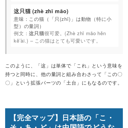
这只猫 (zhè zhī māo)
意味：この猫（「只(zhī)」は動物（特に小
型）の量詞）
例文：
很可爱。(Zhè zhī māo hěn
这只猫
kě’ài.) – この猫はとても可愛いです。
このように、「这」は単体で「これ」という意味を
持つと同時に、他の量詞と組み合わさって「この〇
〇」という拡張パーツの「土台」にもなるのです。
【完全マップ】日本語の「こ・
そ・あ・ど」は中国語でどうな