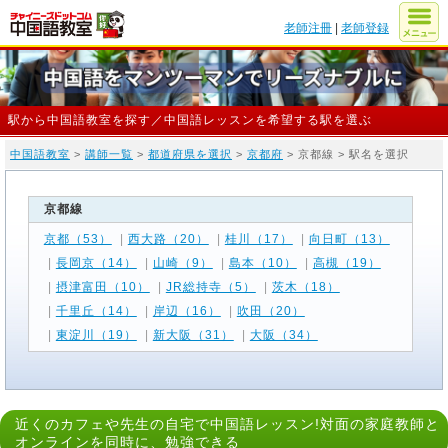
老師注冊
|
老師登録
駅から中国語教室を探す／中国語レッスンを希望する駅を選ぶ
中国語教室
>
講師一覧
>
都道府県を選択
>
京都府
> 京都線 > 駅名を選択
京都線
京都（53）
|
西大路（20）
|
桂川（17）
|
向日町（13）
|
長岡京（14）
|
山崎（9）
|
島本（10）
|
高槻（19）
|
摂津富田（10）
|
JR総持寺（5）
|
茨木（18）
|
千里丘（14）
|
岸辺（16）
|
吹田（20）
|
東淀川（19）
|
新大阪（31）
|
大阪（34）
近くのカフェや先生の自宅で中国語レッスン!対面の家庭教師と
オンラインを同時に、勉強できる