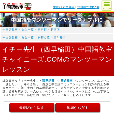
中国語先生登録
|
中国語先生login
中国語教室
>
先生一覧
>
東京都
>
新宿区
中国語教室
>
先生一覧
>
副都心線
>
西早稲田
イチー先生（西早稲田）中国語教室
チャイニーズ.COMのマンツーマン
レッスン
経験豊富な「イチー先生」と
西早稲田 中国語教室
でマンツーマン、あなたの
「話したい！」を引き出し、自然な中国語コミュニケーション能力の向上を徹
底サポート。初心者の方の基礎固めから、旅行やビジネスで使える実践的な会
話、資格対策まで、一人ひとりの学習目標やレベル、ペースに合わせた丁寧な
指導が魅力です。あなたの「学びたい！」に幅広くお応えします。
最寄駅から探す
地図から探す