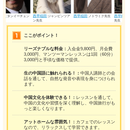
西早稲田
:
西早稲田
:
西早稲田
:
ェン
ジャンビンツア
ノトウミク先生
カワタニトモキ
ン先生
先生
ここがポイント！
リーズナブルな料金：
入会金9,800円、月会費
3,000円、マンツーマンレッスンは1回（60分）
3,000円と手頃な価格で提供。
生の中国語に触れられる！：
中国人講師との会
話を通して、自然な発音や表現を身につけられ
ます。
中国文化を体験できる！：
レッスンを通して、
中国の文化や習慣を深く理解し、中国旅行がも
っと楽しくなります。
アットホームな雰囲気！：
カフェでのレッスン
なので、リラックスして学習できます。