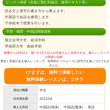
レッスン内容（生徒に望む到達点、使用テキスト等）
読み方と漢字の書き方から教えます。
中国語で会話を練習します。
子供絵本で授業を行います。
学歴・職歴・中国語関連資格
国立台湾大学 経済学科
早稲田大学 政経学部
「創業から22年以上・延べ5.1万人以上の生徒さんに支持される、個人レッスンで
の実績と信頼」
歴史と実績がある個人レッスンで、効率的かつスムーズに語学力を身につけてみま
せんか。
👉まずは、無料で体験したい
無料体験レッスンは、コチラ
学生
現在の職業
2022/04
日本滞在歴
中国語(簡体) 、中国語(繁体) 、英語
教える言語