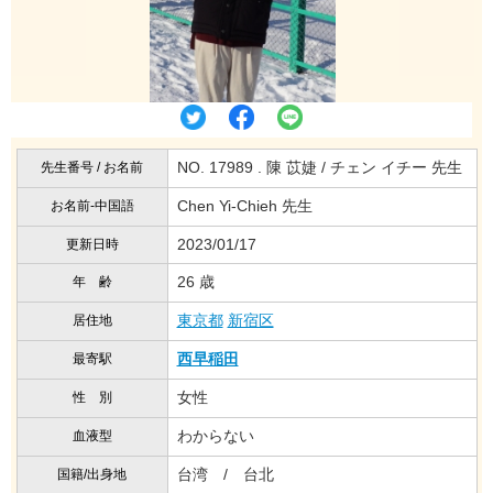
NO. 17989 . 陳 苡婕 / チェン イチー 先生
先生番号 / お名前
Chen Yi-Chieh 先生
お名前-中国語
2023/01/17
更新日時
26 歳
年 齢
東京都
新宿区
居住地
西早稲田
最寄駅
女性
性 別
わからない
血液型
台湾 / 台北
国籍/出身地