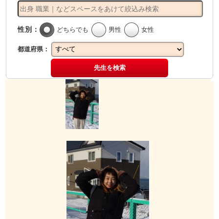
性別：
どちらでも
男性
女性
都道府県：
先生を検索