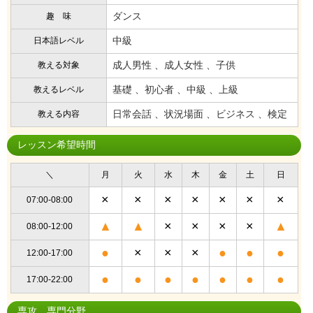
ダンス
趣 味
中級
日本語レベル
成人男性 、成人女性 、子供
教える対象
基礎 、初心者 、中級 、上級
教えるレベル
日常会話 、状況場面 、ビジネス 、検定
教える内容
レッスン希望時間
＼
月
火
水
木
金
土
日
×
×
×
×
×
×
×
07:00-08:00
▲
▲
×
×
×
×
▲
08:00-12:00
●
×
×
×
●
●
●
12:00-17:00
●
●
●
●
●
●
●
17:00-22:00
専攻、専門分野