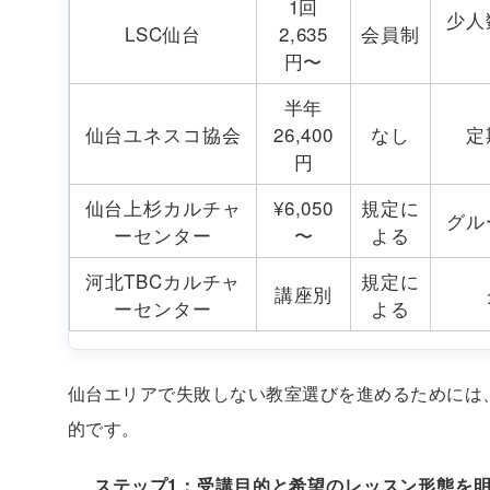
1回
少人
LSC仙台
2,635
会員制
円〜
半年
仙台ユネスコ協会
26,400
なし
定
円
仙台上杉カルチャ
¥6,050
規定に
グル
ーセンター
〜
よる
河北TBCカルチャ
規定に
講座別
ーセンター
よる
仙台エリアで失敗しない教室選びを進めるためには
的です。
ステップ1：受講目的と希望のレッスン形態を