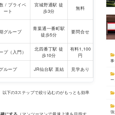
数 / プライベ
宮城野通駅 徒
無料
ート
歩3分
青葉通一番町駅
期グループ
要問合せ
徒歩5分
北四番丁駅 徒
有料1,100
ープ（入門）
歩10分
円
事
グループ
JR仙台駅 直結
見学あり
ー
、以下の3ステップで絞り込むのがもっとも効率
強
明確にする
（マンツーマンで最速上達を目指す