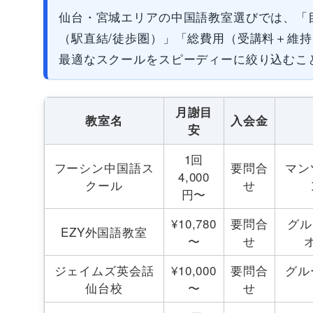
仙台・宮城エリアの中国語教室選びでは、「
（駅直結/徒歩圏）」「総費用（受講料＋維
最適なスクールをスピーディーに絞り込むこ
月謝目
教室名
入会金
安
1回
フーシン中国語ス
要問合
マン
4,000
クール
せ
円〜
¥10,780
要問合
グル
EZY外国語教室
〜
せ
ジェイムズ英会話
¥10,000
要問合
グル
仙台校
〜
せ