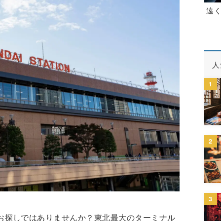
遠
人
1
2
3
お探しではありませんか？東北最大のターミナル