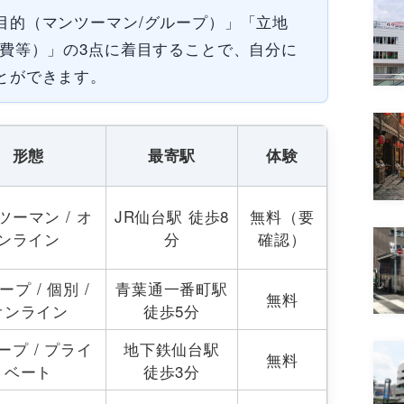
目的（マンツーマン/グループ）」「立地
持費等）」の3点に着目することで、自分に
とができます。
形態
最寄駅
体験
ツーマン / オ
JR仙台駅 徒歩8
無料（要
ンライン
分
確認）
ープ / 個別 /
青葉通一番町駅
無料
オンライン
徒歩5分
ープ / プライ
地下鉄仙台駅
無料
ベート
徒歩3分