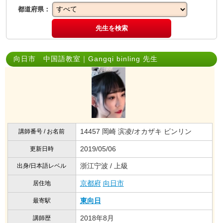
都道府県：
先生を検索
向日市 中国語教室｜Gangqi binling 先生
14457 岡崎 滨凌/オカザキ ビンリン
講師番号 / お名前
2019/05/06
更新日時
浙江宁波 / 上級
出身/日本語レベル
京都府
向日市
居住地
東向日
最寄駅
2018年8月
講師歴