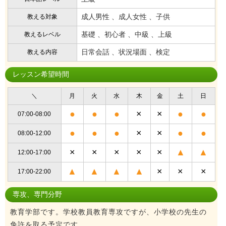
成人男性 、成人女性 、子供
教える対象
基礎 、初心者 、中級 、上級
教えるレベル
日常会話 、状況場面 、検定
教える内容
レッスン希望時間
＼
月
火
水
木
金
土
日
●
●
●
×
×
●
●
07:00-08:00
●
●
●
×
×
●
●
08:00-12:00
×
×
×
×
×
▲
▲
12:00-17:00
▲
▲
▲
▲
×
×
×
17:00-22:00
専攻、専門分野
教育学部です。学校教員教育専攻ですが、小学校の先生の
免許を取る予定です。