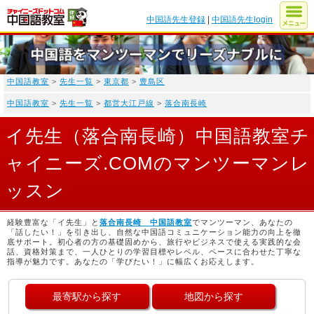
中国語先生登録
|
中国語先生login
中国語教室
>
先生一覧
>
東京都
>
豊島区
中国語教室
>
先生一覧
>
都営大江戸線
>
落合南長崎
イ先生（落合南長崎）中国語教室チ
ャイニーズ.COMのマンツーマンレ
ッスン
経験豊富な「イ先生」と
落合南長崎 中国語教室
でマンツーマン、あなたの
「話したい！」を引き出し、自然な中国語コミュニケーション能力の向上を徹
底サポート。初心者の方の基礎固めから、旅行やビジネスで使える実践的な会
話、資格対策まで、一人ひとりの学習目標やレベル、ペースに合わせた丁寧な
指導が魅力です。あなたの「学びたい！」に幅広くお応えします。
最寄駅から探す
地図から探す