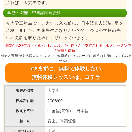
張れば、大丈夫です。
学歴・職歴・中国語関連資格
今大学三年生です。大学に入る前に、日本語能力試験1級を
合格しました。将来先生になりたいので、今は小学校の先
生の免許を取りために、頑張っています。
「創業から22年以上・延べ5.1万人以上の生徒さんに支持される、個人レッスンで
の実績と信頼」
歴史と実績がある個人レッスンで、効率的かつスムーズに語学力を身につけてみま
せんか。
👉まずは、無料で体験したい
無料体験レッスンは、コチラ
大学生
現在の職業
2006/00
日本滞在歴
中国語(簡体) 、日本語
教える言語
音楽、映画鑑賞
趣 味
上級
日本語レベル