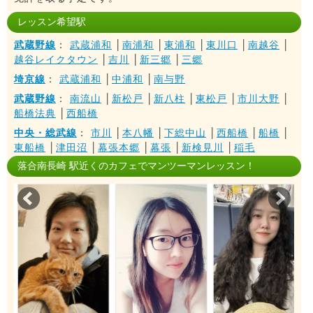
レッスン希望駅
武蔵野線
：
武蔵浦和
│
南浦和
│
東浦和
│
東川口
│
南越谷
│
越谷レイクタウン
│
吉川
│
新三郷
│
三郷
埼京線
：
武蔵浦和
│
中浦和
│
南与野
武蔵野線
：
南流山
│
新松戸
│
新八柱
│
東松戸
│
市川大野
│
船橋法典
│
西船橋
中央・総武線
：
市川
│
本八幡
│
下総中山
│
西船橋
│
船橋
│
東船橋
│
津田沼
│
幕張本郷
│
幕張
│
新検見川
│
稲毛
落合南長崎 駅近くのカフェでマンツーマンレッスン！
Prev
Nex