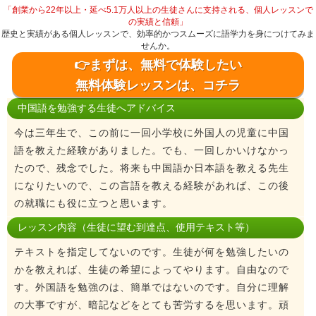
「創業から22年以上・延べ5.1万人以上の生徒さんに支持される、個人レッスンで
の実績と信頼」
歴史と実績がある個人レッスンで、効率的かつスムーズに語学力を身につけてみま
せんか。
👉まずは、無料で体験したい
無料体験レッスンは、コチラ
中国語を勉強する生徒へアドバイス
今は三年生で、この前に一回小学校に外国人の児童に中国
語を教えた経験がありました。でも、一回しかいけなかっ
たので、残念でした。将来も中国語か日本語を教える先生
になりたいので、この言語を教える経験があれば、この後
の就職にも役に立つと思います。
レッスン内容（生徒に望む到達点、使用テキスト等）
テキストを指定してないのです。生徒が何を勉強したいの
かを教えれば、生徒の希望によってやります。自由なので
す。外国語を勉強のは、簡単ではないのです。自分に理解
の大事ですが、暗記などをとても苦労するを思います。頑