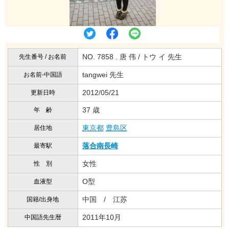
NO. 7858 . 唐 伟 / トウ イ 先生
先生番号 / お名前
tangwei 先生
お名前-中国語
2012/05/21
更新日時
37 歳
年 齢
東京都
豊島区
居住地
落合南長崎
最寄駅
女性
性 別
O型
血液型
中国 / 江苏
国籍/出身地
2011年10月
中国語先生暦