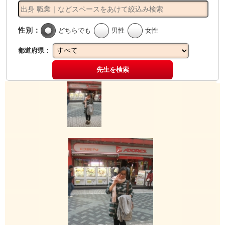
性別：
どちらでも
男性
女性
都道府県：
先生を検索