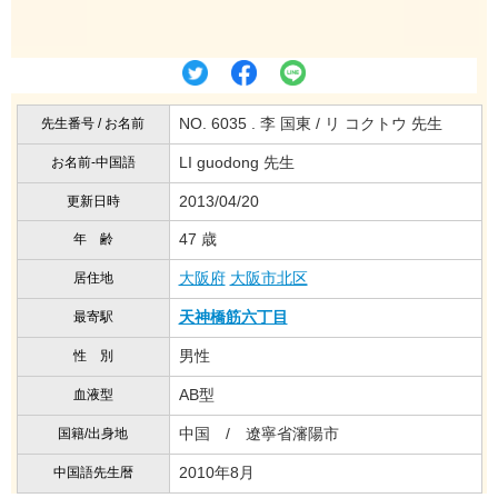
NO. 6035 . 李 国東 / リ コクトウ 先生
先生番号 / お名前
LI guodong 先生
お名前-中国語
2013/04/20
更新日時
47 歳
年 齢
大阪府
大阪市北区
居住地
天神橋筋六丁目
最寄駅
男性
性 別
AB型
血液型
中国 / 遼寧省瀋陽市
国籍/出身地
2010年8月
中国語先生暦