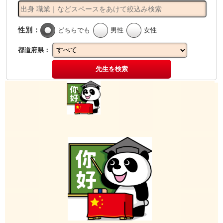
性別：
どちらでも
男性
女性
都道府県：
先生を検索