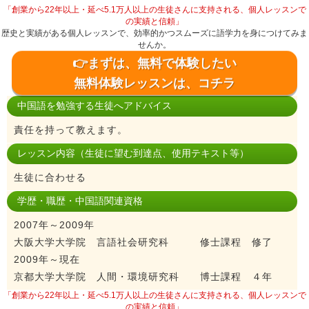
「創業から22年以上・延べ5.1万人以上の生徒さんに支持される、個人レッスンで
の実績と信頼」
歴史と実績がある個人レッスンで、効率的かつスムーズに語学力を身につけてみま
せんか。
👉まずは、無料で体験したい
無料体験レッスンは、コチラ
中国語を勉強する生徒へアドバイス
責任を持って教えます。
レッスン内容（生徒に望む到達点、使用テキスト等）
生徒に合わせる
学歴・職歴・中国語関連資格
2007年～2009年
大阪大学大学院 言語社会研究科 修士課程 修了
2009年～現在
京都大学大学院 人間・環境研究科 博士課程 ４年
「創業から22年以上・延べ5.1万人以上の生徒さんに支持される、個人レッスンで
の実績と信頼」