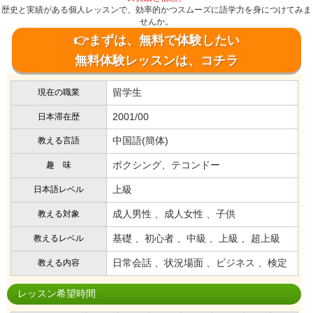
歴史と実績がある個人レッスンで、効率的かつスムーズに語学力を身につけてみま
せんか。
👉まずは、無料で体験したい
無料体験レッスンは、コチラ
留学生
現在の職業
2001/00
日本滞在歴
中国語(簡体)
教える言語
ボクシング、テコンドー
趣 味
上級
日本語レベル
成人男性 、成人女性 、子供
教える対象
基礎 、初心者 、中級 、上級 、超上級
教えるレベル
日常会話 、状況場面 、ビジネス 、検定
教える内容
レッスン希望時間