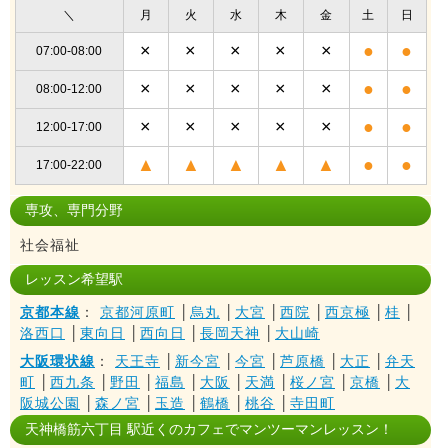
＼
月
火
水
木
金
土
日
×
×
×
×
×
●
●
07:00-08:00
×
×
×
×
×
●
●
08:00-12:00
×
×
×
×
×
●
●
12:00-17:00
▲
▲
▲
▲
▲
●
●
17:00-22:00
専攻、専門分野
社会福祉
レッスン希望駅
京都本線
：
京都河原町
│
烏丸
│
大宮
│
西院
│
西京極
│
桂
│
洛西口
│
東向日
│
西向日
│
長岡天神
│
大山崎
大阪環状線
：
天王寺
│
新今宮
│
今宮
│
芦原橋
│
大正
│
弁天
町
│
西九条
│
野田
│
福島
│
大阪
│
天満
│
桜ノ宮
│
京橋
│
大
阪城公園
│
森ノ宮
│
玉造
│
鶴橋
│
桃谷
│
寺田町
天神橋筋六丁目 駅近くのカフェでマンツーマンレッスン！