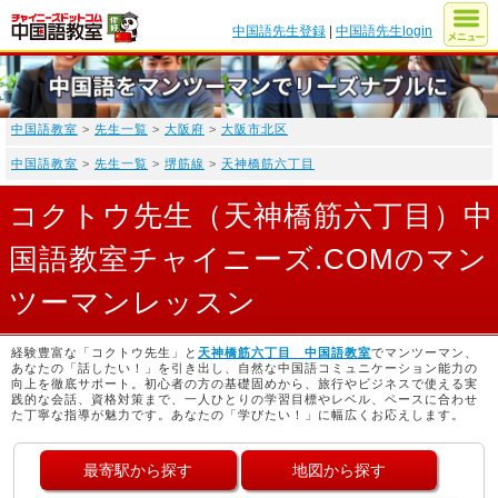
中国語先生登録
|
中国語先生login
中国語教室
>
先生一覧
>
大阪府
>
大阪市北区
中国語教室
>
先生一覧
>
堺筋線
>
天神橋筋六丁目
コクトウ先生（天神橋筋六丁目）中
国語教室チャイニーズ.COMのマン
ツーマンレッスン
経験豊富な「コクトウ先生」と
天神橋筋六丁目 中国語教室
でマンツーマン、
あなたの「話したい！」を引き出し、自然な中国語コミュニケーション能力の
向上を徹底サポート。初心者の方の基礎固めから、旅行やビジネスで使える実
践的な会話、資格対策まで、一人ひとりの学習目標やレベル、ペースに合わせ
た丁寧な指導が魅力です。あなたの「学びたい！」に幅広くお応えします。
最寄駅から探す
地図から探す