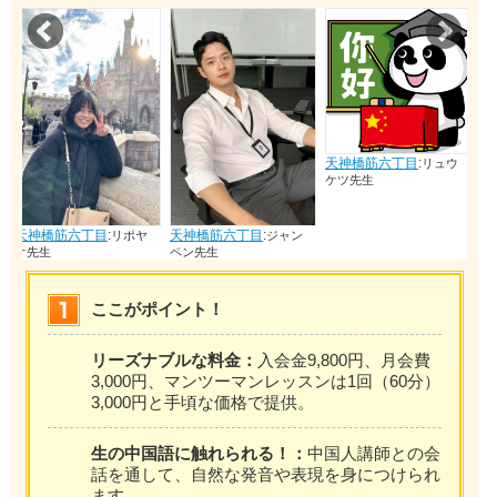
Prev
Nex
天神橋筋六丁目
:
リュウ
ケツ先生
:
天神橋筋六丁目
:
天神橋筋六丁目
:
リポヤ
ジャン
コウ
ペン先生
ョウホン先生
ここがポイント！
リーズナブルな料金：
入会金9,800円、月会費
3,000円、マンツーマンレッスンは1回（60分）
3,000円と手頃な価格で提供。
生の中国語に触れられる！：
中国人講師との会
話を通して、自然な発音や表現を身につけられ
ます。