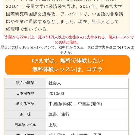
2010年、長岡大学に経済経営専攻。2017年、宇都宮大学
国際研究科国際交流専攻。アルバイトで、中国語の非常講
師や企業に通訳するなどしました。現在、社会人として、
経理職で働いている。
「創業から22年以上・延べ5.1万人以上の生徒さんに支持される、個人レッスンで
の実績と信頼」
歴史と実績がある個人レッスンで、効率的かつスムーズに語学力を身につけてみま
せんか。
👉まずは、無料で体験したい
無料体験レッスンは、コチラ
社会人
現在の職業
2010/03
日本滞在歴
中国語(簡体) 、中国語(繁体)
教える言語
読書、旅行
趣 味
上級
日本語レベル