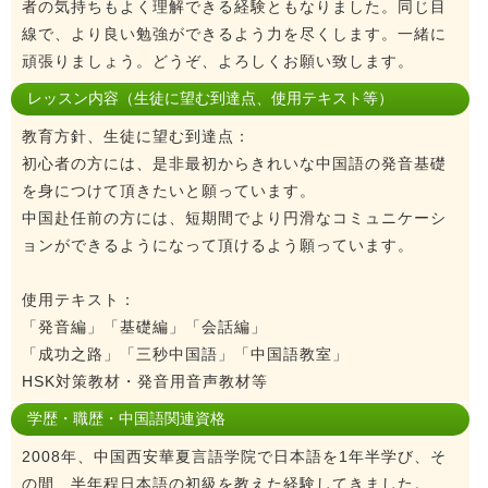
者の気持ちもよく理解できる経験ともなりました。同じ目
線で、より良い勉強ができるよう力を尽くします。一緒に
頑張りましょう。どうぞ、よろしくお願い致します。
レッスン内容（生徒に望む到達点、使用テキスト等）
教育方針、生徒に望む到達点：
初心者の方には、是非最初からきれいな中国語の発音基礎
を身につけて頂きたいと願っています。
中国赴任前の方には、短期間でより円滑なコミュニケーシ
ョンができるようになって頂けるよう願っています。
使用テキスト：
「発音編」「基礎編」「会話編」
「成功之路」「三秒中国語」「中国語教室」
HSK対策教材・発音用音声教材等
学歴・職歴・中国語関連資格
2008年、中国西安華夏言語学院で日本語を1年半学び、そ
の間、半年程日本語の初級を教えた経験してきました。