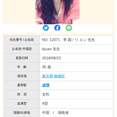
NO. 12071 . 李 园 / リ エン 先生
先生番号 / お名前
liyuan 先生
お名前-中国語
2018/08/23
更新日時
36 歳
年 齢
東京都
板橋区
居住地
成増
最寄駅
女性
性 別
A型
血液型
中国 / 湖南省
国籍/出身地