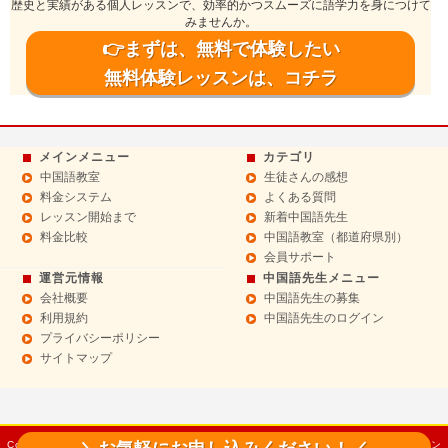
歴史と実績がある個人レッスンで、効率的かつスムーズに語学力を身につけて
みませんか。
👉まずは、無料で体験したい
無料体験レッスンは、コチラ
メインメニュー
カテゴリ
中国語教室
生徒さんの感想
料金システム
よくある質問
レッスン開始まで
新着中国語先生
料金比較
中国語教室（都道府県別）
会員サポート
運営元情報
中国語先生メニュー
会社概要
中国語先生の募集
利用規約
中国語先生のログイン
プライバシーポリシー
サイトマップ
＼お気軽にお申し込みください！／
Copyright© 2014 Sept 中国語教室【チャイニーズドットコム】マンツーマンレッスン