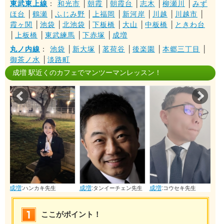
東武東上線
：
和光市
│
朝霞
│
朝霞台
│
志木
│
柳瀬川
│
みず
ほ台
│
鶴瀬
│
ふじみ野
│
上福岡
│
新河岸
│
川越
│
川越市
│
霞ヶ関
│
池袋
│
北池袋
│
下板橋
│
大山
│
中板橋
│
ときわ台
│
上板橋
│
東武練馬
│
下赤塚
│
成増
丸ノ内線
：
池袋
│
新大塚
│
茗荷谷
│
後楽園
│
本郷三丁目
│
御茶ノ水
│
淡路町
成増 駅近くのカフェでマンツーマンレッスン！
Prev
Nex
成増
:
成増
:
成増
:
生
タンイーチェン先生
コウセキ先生
ソンモモ先生
ここがポイント！