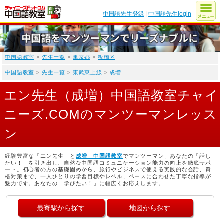
中国語先生登録
|
中国語先生login
中国語教室
>
先生一覧
>
東京都
>
板橋区
中国語教室
>
先生一覧
>
東武東上線
>
成増
エン先生（成増）中国語教室チャイ
ニーズ.COMのマンツーマンレッス
ン
経験豊富な「エン先生」と
成増 中国語教室
でマンツーマン、あなたの「話し
たい！」を引き出し、自然な中国語コミュニケーション能力の向上を徹底サポ
ート。初心者の方の基礎固めから、旅行やビジネスで使える実践的な会話、資
格対策まで、一人ひとりの学習目標やレベル、ペースに合わせた丁寧な指導が
魅力です。あなたの「学びたい！」に幅広くお応えします。
最寄駅から探す
地図から探す