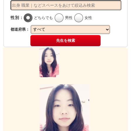
性別：
どちらでも
男性
女性
都道府県：
先生を検索