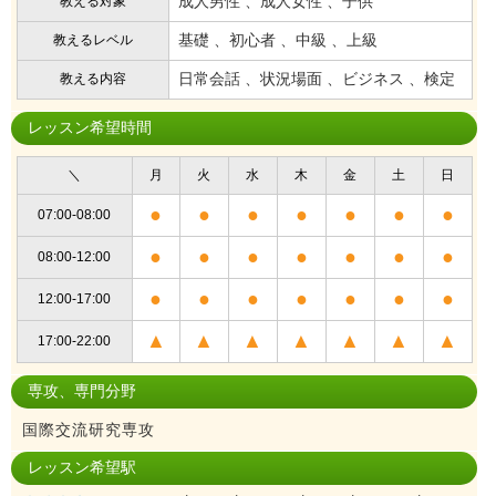
成人男性 、成人女性 、子供
教える対象
基礎 、初心者 、中級 、上級
教えるレベル
日常会話 、状況場面 、ビジネス 、検定
教える内容
レッスン希望時間
＼
月
火
水
木
金
土
日
●
●
●
●
●
●
●
07:00-08:00
●
●
●
●
●
●
●
08:00-12:00
●
●
●
●
●
●
●
12:00-17:00
▲
▲
▲
▲
▲
▲
▲
17:00-22:00
専攻、専門分野
国際交流研究専攻
レッスン希望駅