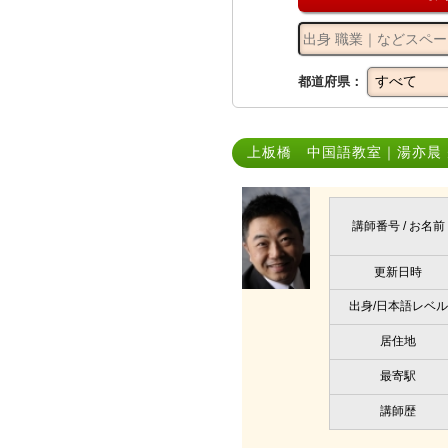
都道府県：
上板橋 中国語教室｜湯亦晨
講師番号 / お名前
更新日時
出身/日本語レベル
居住地
最寄駅
講師歴