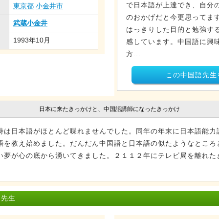
で日本語が上達でき、自分
東京都
小金井市
のおかげだと今更思ってま
武蔵小金井
はっきりした目的と勉強す
1993年10月
感しています。中国語に興
方...
この中国語先生
日本に来たきっかけと、中国語講師になったきっかけ
時は日本語がほとんど喋れませんでした。同年の年末に日本語能力
語を教え始めました。だんだん中国語と日本語の似たようなところ
い夢が心の底から湧いてきました。２１１２年にテレビ局を離れた
 先生