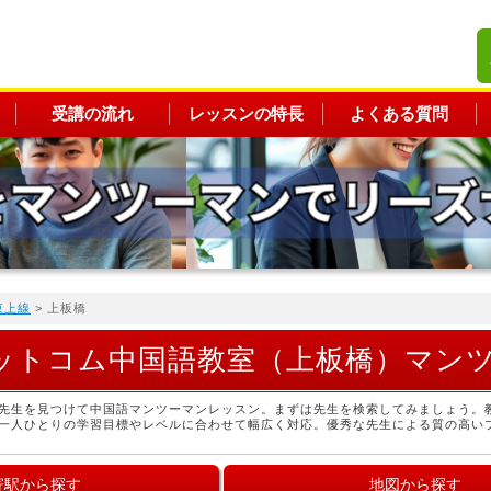
受講の流れ
レッスンの特長
よくある質問
東上線
> 上板橋
ットコム中国語教室（上板橋）マン
先生を見つけて中国語マンツーマンレッスン。まずは先生を検索してみましょう。
一人ひとりの学習目標やレベルに合わせて幅広く対応。優秀な先生による質の高い
寄駅から探す
地図から探す