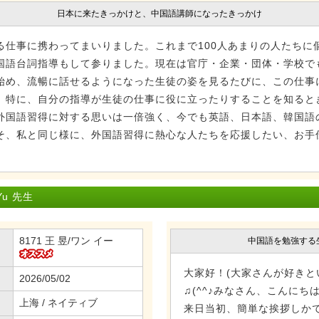
日本に来たきっかけと、中国語講師になったきっかけ
る仕事に携わってまいりました。これまで100人あまりの人たちに
国語台詞指導もして参りました。現在は官庁・企業・団体・学校で
始め、流暢に話せるようになった生徒の姿を見るたびに、この仕事
。特に、自分の指導が生徒の仕事に役に立ったりすることを知ると
外国語習得に対する思いは一倍強く、今でも英語、日本語、韓国語
そ、私と同じ様に、外国語習得に熱心な人たちを応援したい、お手
u 先生
8171 王 昱/ワン イー
中国語を勉強する
大家好！(大家さんが好きと
2026/05/02
♫(^^♪みなさん、こんにちは
上海 / ネイティブ
来日当初、簡単な挨拶しか