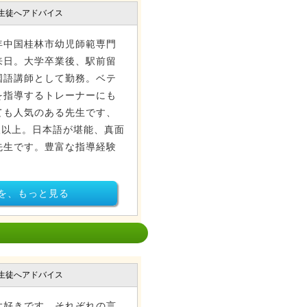
生徒へアドバイス
年中国桂林市幼児師範専門
来日。大学卒業後、駅前留
国語講師として勤務。ベテ
を指導するトレーナーにも
ても人気のある先生です、
人以上。日本語が堪能、真面
先生です。豊富な指導経験
を、もっと見る
生徒へアドバイス
大好きです。それぞれの言