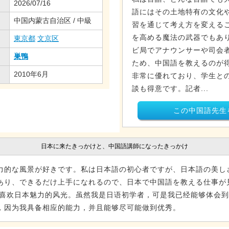
2026/07/16
語にはその土地特有の文化
中国内蒙古自治区 / 中級
習を通じて考え方を変える
を高める魔法の武器でもあ
東京都
文京区
ビ局でアナウンサーや司会者
巣鴨
ため、中国語を教えるのが
2010年6月
非常に優れており、学生と
談も得意です。記者...
この中国語先生
日本に来たきっかけと、中国語講師になったきっかけ
力的な風景が好きです。私は日本語の初心者ですが、日本語の美し
あり、できるだけ上手になれるので、日本で中国語を教える仕事が
，喜欢日本魅力的风光。虽然我是日语初学者，可是我已经能够体会
，因为我具备相应的能力，并且能够尽可能做到优秀。