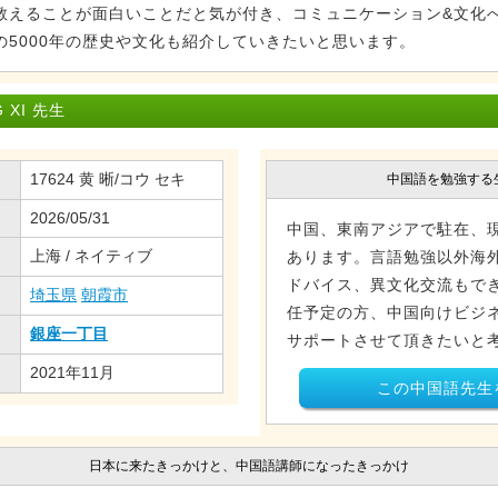
教えることが面白いことだと気が付き、コミュニケーション&文化
5000年の歴史や文化も紹介していきたいと思います。
XI 先生
17624 黄 晰/コウ セキ
中国語を勉強する
2026/05/31
中国、東南アジアで駐在、
上海 / ネイティブ
あります。言語勉強以外海
ドバイス、異文化交流もでき
埼玉県
朝霞市
任予定の方、中国向けビジ
銀座一丁目
サポートさせて頂きたいと
2021年11月
この中国語先生
日本に来たきっかけと、中国語講師になったきっかけ