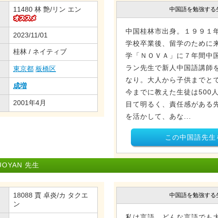
11480 林 艶/リン エン
中国語を勉強する
中国桂林市出身。１９９１
2023/11/01
学校卒業後、留学のために
桂林 / ネイティブ
学「ＮＯＶＡ」に７年間中
ラン先生で新人中国語講師
東京都
板橋区
なり。大人から子供までと
成増
今までに教えた生徒は500
2001年4月
目て明るく、責任感がある
を活かして、あな...
この中国語先生
OYAN 先生
18088 賈 卓炎/カ タクエ
中国語を勉強する
ン
私は言語、どんな言語でも