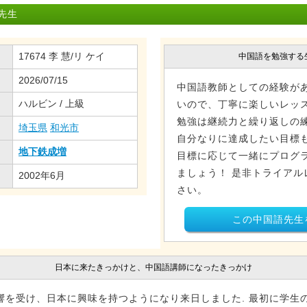
 先生
17674 李 慧/リ ケイ
中国語を勉強する
2026/07/15
中国語教師としての経験が
ハルビン / 上級
いので、丁寧に楽しいレッス
勉強は継続力と繰り返しの
埼玉県
和光市
自分なりに達成したい目標
地下鉄成増
目標に応じて一緒にプログ
ましょう！ 是非トライアル
2002年6月
さい。
この中国語先生
日本に来たきっかけと、中国語講師になったきっかけ
響を受け、日本に興味を持つようになり来日しました. 最初に学生