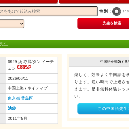
性別：
ど
先生を検索
 先生
6929 汤 亦晨/タン イーチ
中国語を勉強する
ェン
楽しく、効果よく中国語を
2026/06/11
ります。短い時間で上達さ
中国上海 / ネイティブ
えます。是非無料体験レッ
い。
東京都
豊島区
池袋
この中国語先生
2011年5月