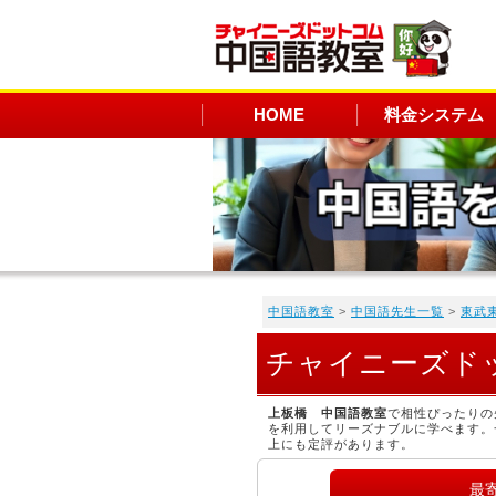
HOME
料金システム
中国語教室
>
中国語先生一覧
>
東武
チャイニーズド
上板橋 中国語教室
で相性ぴったりの
を利用してリーズナブルに学べます。
上にも定評があります。
最