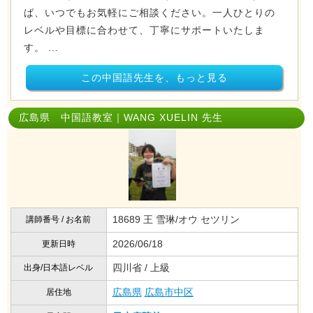
ば、いつでもお気軽にご相談ください。一人ひとりの
レベルや目標に合わせて、丁寧にサポートいたしま
す。 ...
この中国語先生を、もっと見る
広島県 中国語教室｜WANG XUELIN 先生
18689 王 雪琳/オウ セツリン
講師番号 / お名前
2026/06/18
更新日時
四川省 / 上級
出身/日本語レベル
広島県
広島市中区
居住地