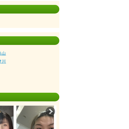
烏山
摩川
Next