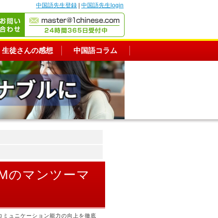
中国語先生登録
|
中国語先生login
生徒さんの感想
中国語コラム
OMのマンツーマ
コミュニケーション能力の向上を徹底