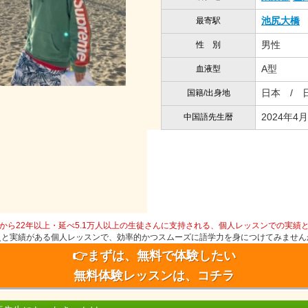
池尻大橋
最寄駅
男性
性 別
A型
血液型
日本 / 
国籍/出身地
2024年4月
中国語先生暦
から22年以上・延べ5.1万人以上の生徒さんに支持される、個人レッスンでの実績
史と実績がある個人レッスンで、効率的かつスムーズに語学力を身につけてみません
👉まずは、無料で体験したい
無料体験レッスンは、コチラ