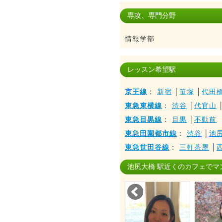
専攻、専門分野
情報学部
レッスン希望駅
京王線
：
新宿
│
笹塚
│
代田
東急東横線
：
渋谷
│
代官山
東急目黒線
：
目黒
│
不動前
東急田園都市線
：
渋谷
│
池
東急世田谷線
：
三軒茶屋
│
池尻大橋 駅近くのカフェでマ
Prev