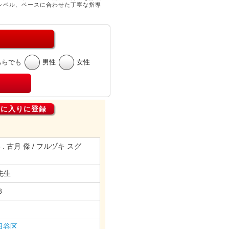
レベル、ペースに合わせた丁寧な指導
ちらでも
男性
女性
気に入りに登録
83 . 古月 傑 / フルヅキ スグ
e 先生
8
田谷区