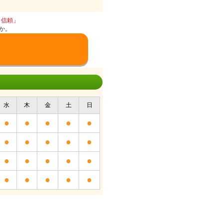
と信頼」
か。
水
木
金
土
日
●
●
●
●
●
●
●
●
●
●
●
●
●
●
●
●
●
●
●
●