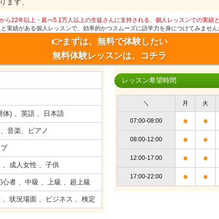
ります、
から22年以上・延べ5.1万人以上の生徒さんに支持される、個人レッスンでの実績
史と実績がある個人レッスンで、効率的かつスムーズに語学力を身につけてみません
👉まずは、無料で体験したい
無料体験レッスンは、コチラ
レッスン希望時間
＼
月
火
簡体) 、英語 、日本語
●
●
07:00-08:00
ー、音楽、ピアノ
●
●
08:00-12:00
ィブ
●
●
12:00-17:00
 、成人女性 、子供
●
●
17:00-22:00
初心者 、中級 、上級 、超上級
 、状況場面 、ビジネス 、検定