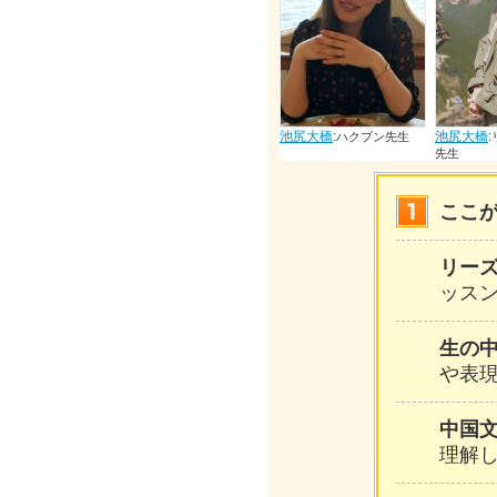
池尻大橋
:
大橋
:
池尻大橋
:
池尻大橋
:
ショウショウ先
ハクブン先生
リョウホウリン
先生
ここ
リー
ッスン
生の
や表
中国
理解