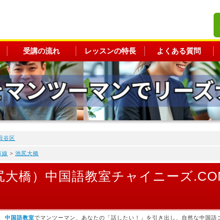
受講の流れ
レッスンの特長
よくある質問
田谷区
市線
>
池尻大橋
尻大橋）中国語教室チャイニーズ.C
 中国語教室
でマンツーマン、あなたの「話したい！」を引き出し、自然な中国語