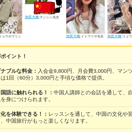
チンシン先生
池尻大橋
:
池尻大橋
:
池尻大橋
:
イトウリサ先生
リュウジン先生
ホウ
がポイント！
ズナブルな料金：
入会金9,800円、月会費3,000円、マ
は1回（60分）3,000円と手頃な価格で提供。
中国語に触れられる！：
中国人講師との会話を通して、
現を身につけられます。
文化を体験できる！：
レッスンを通して、中国の文化や
し、中国旅行がもっと楽しくなります。