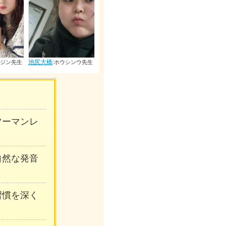
池尻大橋
:
オウハイカ先生
池尻大橋
:
池尻大橋
:
シンウ先生
ヨウシュウケン
リュウロ先
先生
ンツーマンレ
自然な発音
習慣を深く