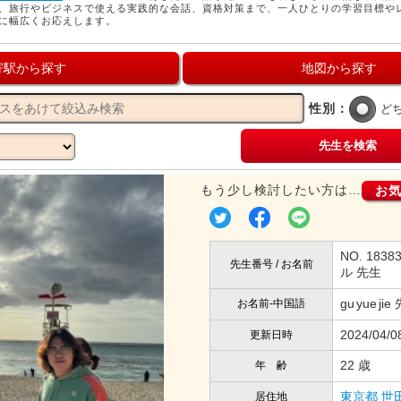
、旅行やビジネスで使える実践的な会話、資格対策まで、一人ひとりの学習目標や
に幅広くお応えします。
寄駅から探す
地図から探す
性別：
ど
先生を検索
もう少し検討したい方は…
お
NO. 183
先生番号 / お名前
ル 先生
gu yue ji
お名前-中国語
2024/04/0
更新日時
22 歳
年 齢
東京都
世
居住地