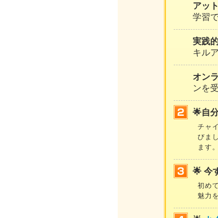
アッ
学習
実践
キル
オン
ンを
🌟自
チャ
びま
ます
🌟 
初め
魅力