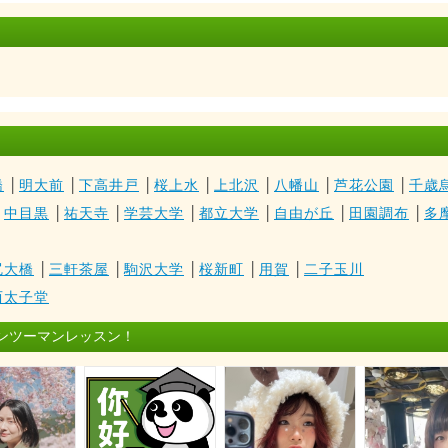
橋
│
明大前
│
下高井戸
│
桜上水
│
上北沢
│
八幡山
│
芦花公園
│
千歳
│
中目黒
│
祐天寺
│
学芸大学
│
都立大学
│
自由が丘
│
田園調布
│
多
尻大橋
│
三軒茶屋
│
駒沢大学
│
桜新町
│
用賀
│
二子玉川
西太子堂
ンツーマンレッスン！