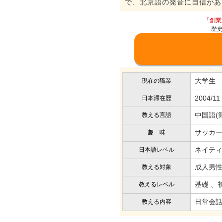
で、北京語の発音に自信があ
「創業
歴
大学生
現在の職業
2004/11
日本滞在歴
中国語(
教える言語
サッカ
趣 味
ネイテ
日本語レベル
成人男性
教える対象
基礎 、
教えるレベル
日常会話
教える内容