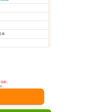
日本
と信頼」
か。