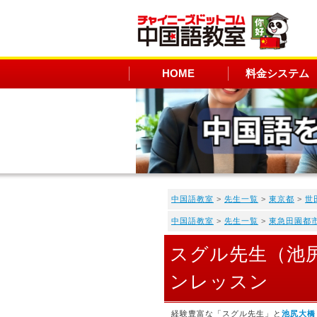
HOME
料金システム
中国語教室
>
先生一覧
>
東京都
>
世
中国語教室
>
先生一覧
>
東急田園都
スグル先生（池
ンレッスン
経験豊富な「スグル先生」と
池尻大橋