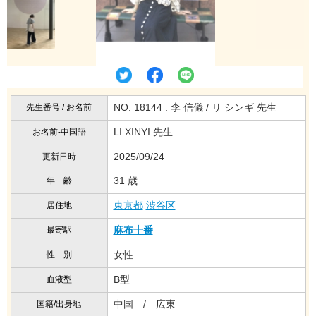
NO. 18144 . 李 信儀 / リ シンギ 先生
先生番号 / お名前
LI XINYI 先生
お名前-中国語
2025/09/24
更新日時
31 歳
年 齢
東京都
渋谷区
居住地
麻布十番
最寄駅
女性
性 別
B型
血液型
中国 / 広東
国籍/出身地