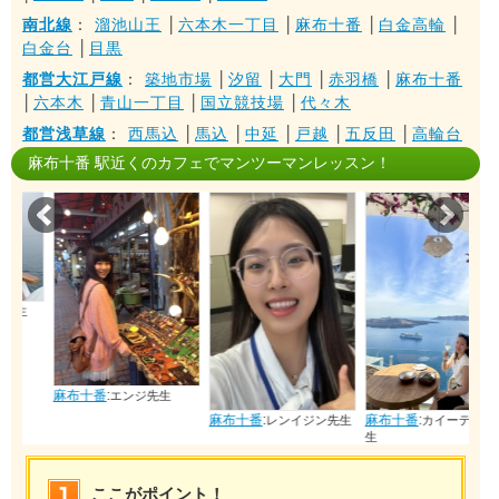
南北線
：
溜池山王
│
六本木一丁目
│
麻布十番
│
白金高輪
│
白金台
│
目黒
都営大江戸線
：
築地市場
│
汐留
│
大門
│
赤羽橋
│
麻布十番
│
六本木
│
青山一丁目
│
国立競技場
│
代々木
都営浅草線
：
西馬込
│
馬込
│
中延
│
戸越
│
五反田
│
高輪台
麻布十番 駅近くのカフェでマンツーマンレッスン！
Prev
Nex
麻布十番
:
エンジ先生
麻布十番
:
麻布十番
:
レンイジン先生
カイーティン先
生
ここがポイント！