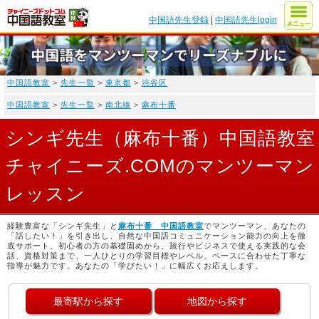
中国語先生登録
|
中国語先生login
中国語教室
>
先生一覧
>
東京都
>
渋谷区
中国語教室
>
先生一覧
>
南北線
>
麻布十番
シンギ先生（麻布十番）中国語教室
チャイニーズ.COMのマンツーマン
レッスン
経験豊富な「シンギ先生」と
麻布十番 中国語教室
でマンツーマン、あなたの
「話したい！」を引き出し、自然な中国語コミュニケーション能力の向上を徹
底サポート。初心者の方の基礎固めから、旅行やビジネスで使える実践的な会
話、資格対策まで、一人ひとりの学習目標やレベル、ペースに合わせた丁寧な
指導が魅力です。あなたの「学びたい！」に幅広くお応えします。
最寄駅から探す
地図から探す