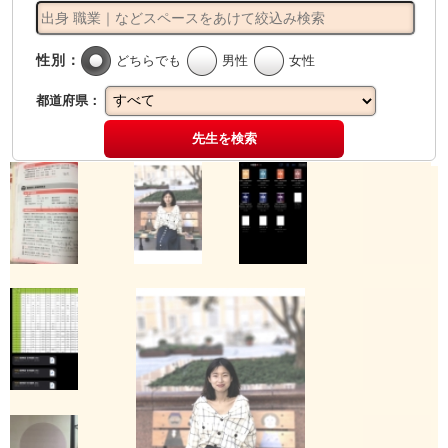
性別：
どちらでも
男性
女性
都道府県：
先生を検索