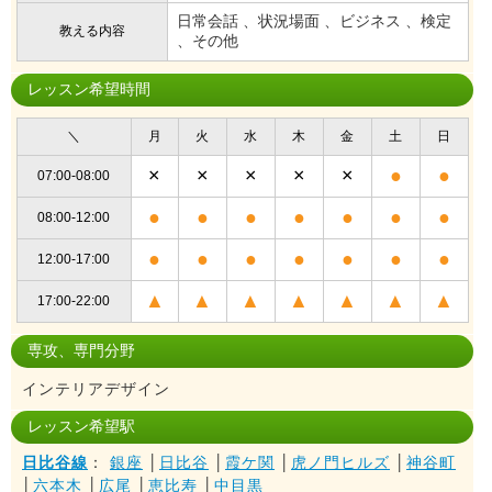
日常会話 、状況場面 、ビジネス 、検定
教える内容
、その他
レッスン希望時間
＼
月
火
水
木
金
土
日
×
×
×
×
×
●
●
07:00-08:00
●
●
●
●
●
●
●
08:00-12:00
●
●
●
●
●
●
●
12:00-17:00
▲
▲
▲
▲
▲
▲
▲
17:00-22:00
専攻、専門分野
インテリアデザイン
レッスン希望駅
日比谷線
：
銀座
│
日比谷
│
霞ケ関
│
虎ノ門ヒルズ
│
神谷町
│
六本木
│
広尾
│
恵比寿
│
中目黒