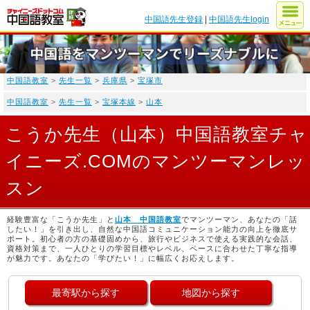
中国語先生登録
|
中国語先生login
中国語教室
>
先生一覧
>
兵庫県
>
宝塚市
中国語教室
>
先生一覧
>
宝塚本線
>
山本
こうか先生（山本）中国語教室チャ
イニーズ.COMのマンツーマンレッ
スン
経験豊富な「こうか先生」と
山本 中国語教室
でマンツーマン、あなたの「話
したい！」を引き出し、自然な中国語コミュニケーション能力の向上を徹底サ
ポート。初心者の方の基礎固めから、旅行やビジネスで使える実践的な会話、
資格対策まで、一人ひとりの学習目標やレベル、ペースに合わせた丁寧な指導
が魅力です。あなたの「学びたい！」に幅広くお応えします。
最寄駅から探す
地図から探す