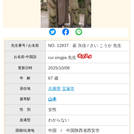
NO. 12837 . 崔 兴佳 / さい こうか 先生
先生番号 / お名前
お名前-中国語
cui xingjia 先生
2025/10/08
更新日時
67 歳
年 齢
兵庫県
宝塚市
居住地
山本
最寄駅
女性
性 別
わからない
血液型
中国 / 中国陕西省西安市
国籍/出身地