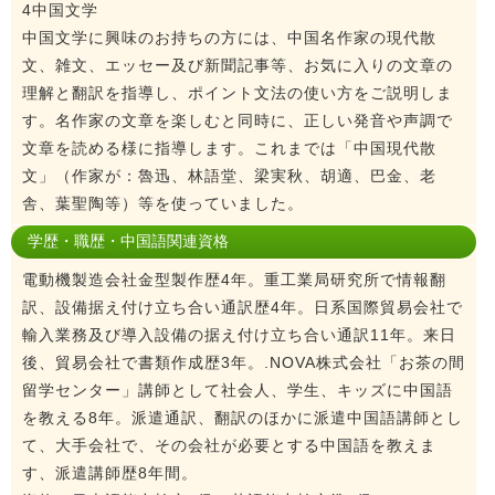
4中国文学
中国文学に興味のお持ちの方には、中国名作家の現代散
文、雑文、エッセー及び新聞記事等、お気に入りの文章の
理解と翻訳を指導し、ポイント文法の使い方をご説明しま
す。名作家の文章を楽しむと同時に、正しい発音や声調で
文章を読める様に指導します。これまでは「中国現代散
文」（作家が：魯迅、林語堂、梁実秋、胡適、巴金、老
舎、葉聖陶等）等を使っていました。
学歴・職歴・中国語関連資格
電動機製造会社金型製作歴4年。重工業局研究所で情報翻
訳、設備据え付け立ち合い通訳歴4年。日系国際貿易会社で
輸入業務及び導入設備の据え付け立ち合い通訳11年。来日
後、貿易会社で書類作成歴3年。.NOVA株式会社「お茶の間
留学センター」講師として社会人、学生、キッズに中国語
を教える8年。派遣通訳、翻訳のほかに派遣中国語講師とし
て、大手会社で、その会社が必要とする中国語を教えま
す、派遣講師歴8年間。