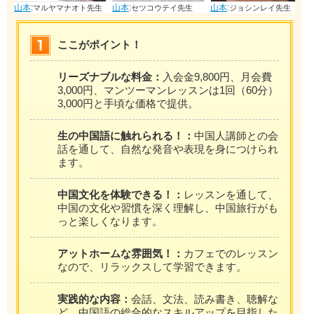
山本
:
山本
:
山本
:
ナオト先生
セツコウテイ先生
ジョシンレイ先生
リリュウヒ先生
ここがポイント！
リーズナブルな料金：
入会金9,800円、月会費
3,000円、マンツーマンレッスンは1回（60分）
3,000円と手頃な価格で提供。
生の中国語に触れられる！：
中国人講師との会
話を通して、自然な発音や表現を身につけられ
ます。
中国文化を体験できる！：
レッスンを通して、
中国の文化や習慣を深く理解し、中国旅行がも
っと楽しくなります。
アットホームな雰囲気！：
カフェでのレッスン
なので、リラックスして学習できます。
実践的な内容：
会話、文法、読み書き、聴解な
ど、中国語の総合的なスキルアップを目指した