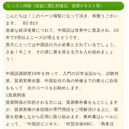
レッスン内容（生徒に望む到達点、使用テキスト等）
こんにちは！このページ御覧になって頂き、有難うござい
ます。 B2:B13
急速な経済発展につれて、中国語は世界中に普及され、10
年で2倍以上ニーズが増えるそうです。
貴方にとっては中国語の力が必要とされているでしょう。
さあ！今こそ、その虎に翼を添える力を入れ始めましょ
う！
中国語講師歴18年を持って、入門の日常会話から、試験対
策、貿易実務全盤、中国赴任の為の研修までの教えに自信
をもって 次のコースをお勧めします。
1貿易関係
貿易関係が目的される方には、貿易教科書をもとにします
が、貿易実務の各段階の専門用語をご理解頂ける上に、場
面を想像しながら応用に取り組みます。教科書はレベルに
よって、「中国語ビジネス」「经贸洽谈ABC」「商务汉