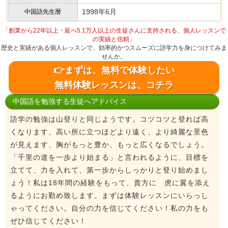
1998年6月
中国語先生暦
「創業から22年以上・延べ5.1万人以上の生徒さんに支持される、個人レッスンで
の実績と信頼」
歴史と実績がある個人レッスンで、効率的かつスムーズに語学力を身につけてみま
せんか。
👉まずは、無料で体験したい
無料体験レッスンは、コチラ
中国語を勉強する生徒へアドバイス
語学の勉強は山登りと同じようです。コツコツと登れば高
くなります、高い所に立つほどより遠く、より綺麗な景色
が見えます、胸がもっと豊か、もっと広くなるでしょう。
「千里の道を一歩より始まる」と言われるように、目標を
立てて、力を入れて、第一歩からしっかりと登り始めまし
ょう！私は18年間の経験をもって、貴方に 虎に翼を添え
るようにお勤め致します。まずは体験レッスンにいらっし
ゃってください。自分の力を信じてください！私の力をも
ぜひ信じてください！