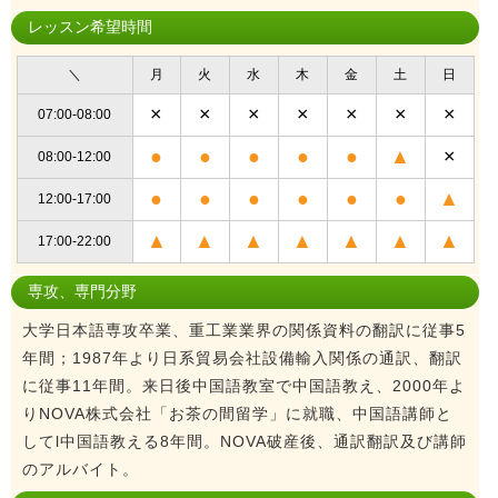
レッスン希望時間
＼
月
火
水
木
金
土
日
×
×
×
×
×
×
×
07:00-08:00
●
●
●
●
●
▲
×
08:00-12:00
●
●
●
●
●
●
▲
12:00-17:00
▲
▲
▲
▲
▲
▲
▲
17:00-22:00
専攻、専門分野
大学日本語専攻卒業、重工業業界の関係資料の翻訳に従事5
年間；1987年より日系貿易会社設備輸入関係の通訳、翻訳
に従事11年間。来日後中国語教室で中国語教え、2000年よ
りNOVA株式会社「お茶の間留学」に就職、中国語講師と
してl中国語教える8年間。NOVA破産後、通訳翻訳及び講師
のアルバイト。