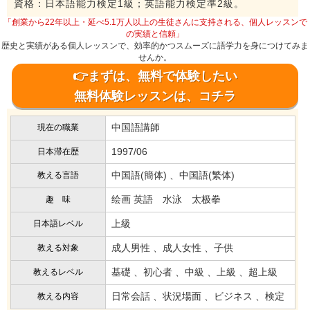
資格：日本語能力検定1級；英語能力検定準2級。
「創業から22年以上・延べ5.1万人以上の生徒さんに支持される、個人レッスンで
の実績と信頼」
歴史と実績がある個人レッスンで、効率的かつスムーズに語学力を身につけてみま
せんか。
👉まずは、無料で体験したい
無料体験レッスンは、コチラ
中国語講師
現在の職業
1997/06
日本滞在歴
中国語(簡体) 、中国語(繁体)
教える言語
绘画 英語 水泳 太极拳
趣 味
上級
日本語レベル
成人男性 、成人女性 、子供
教える対象
基礎 、初心者 、中級 、上級 、超上級
教えるレベル
日常会話 、状況場面 、ビジネス 、検定
教える内容