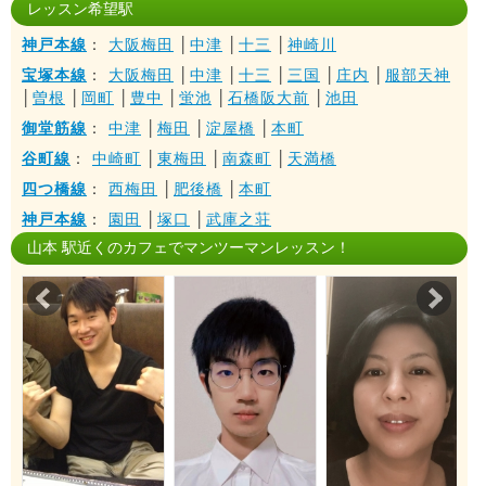
レッスン希望駅
神戸本線
：
大阪梅田
│
中津
│
十三
│
神崎川
宝塚本線
：
大阪梅田
│
中津
│
十三
│
三国
│
庄内
│
服部天神
│
曽根
│
岡町
│
豊中
│
蛍池
│
石橋阪大前
│
池田
御堂筋線
：
中津
│
梅田
│
淀屋橋
│
本町
谷町線
：
中崎町
│
東梅田
│
南森町
│
天満橋
四つ橋線
：
西梅田
│
肥後橋
│
本町
神戸本線
：
園田
│
塚口
│
武庫之荘
山本 駅近くのカフェでマンツーマンレッスン！
Prev
Nex