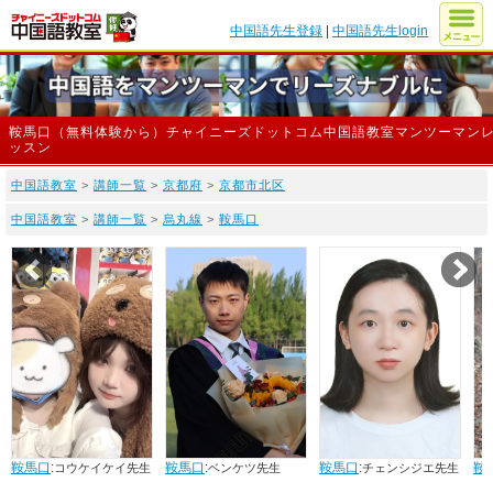
中国語先生登録
|
中国語先生login
鞍馬口（無料体験から）チャイニーズドットコム中国語教室マンツーマン
ッスン
中国語教室
>
講師一覧
>
京都府
>
京都市北区
中国語教室
>
講師一覧
>
烏丸線
>
鞍馬口
Prev
N
鞍馬口
:
鞍馬口
:
鞍馬口
:
鞍
コウケイケイ先生
ベンケツ先生
チェンシジエ先生