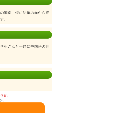
語の関係、特に語彙の面から細
です。
、学生さんと一緒に中国語の世
と信頼」
か。