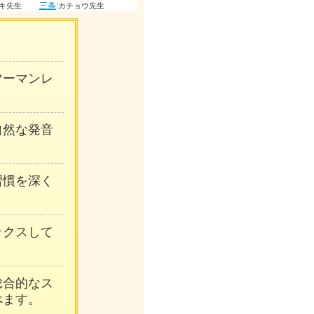
三条
:
三条
:
三条
:
先生
カチョウ先生
チョウエンナン先生
コウキヨシ先生
ンツーマンレ
自然な発音
習慣を深く
ックスして
総合的なス
べます。