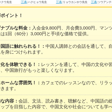
三条
:
三条
:
三条
:
ウ先生
ハクヒョウ先生
リョウカンホウ先生
ソウアンテキ
がポイント！
ズナブルな料金：
入会金9,800円、月会費3,000円、マ
は1回（60分）3,000円と手頃な価格で提供。
中国語に触れられる！：
中国人講師との会話を通して、
現を身につけられます。
文化を体験できる！：
レッスンを通して、中国の文化や
し、中国旅行がもっと楽しくなります。
トホームな雰囲気！：
カフェでのレッスンなので、リラ
できます。
的な内容：
会話、文法、読み書き、聴解など、中国語の
アップを目指した内容で、中国文化や社会についても学