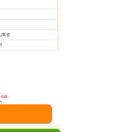
山東省
月
と信頼」
か。