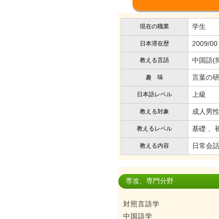
学生
現在の職業
2009/00
日本滞在歴
中国語(
教える言語
言葉の
趣 味
上級
日本語レベル
成人男性
教える対象
基礎 、
教えるレベル
日常会話
教える内容
専攻、専門分野
対照言語学
中国語学