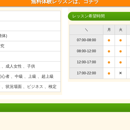
無料体験レッスンは、コチラ
レッスン希望時間
＼
月
火
簡体)
●
●
07:00-08:00
研究
●
●
08:00-12:00
●
●
12:00-17:00
 、成人女性 、子供
●
×
17:00-22:00
初心者 、中級 、上級 、超上級
 、状況場面 、ビジネス 、検定