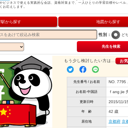
やビジネスで使える実践的な会話、資格対策まで、一人ひとりの学習目標やレベル
くお応えします。
寄駅から探す
地図から探す
性別：
ど
先生を検索
もう少し検討したい方は…
お
NO. 7795
先生番号 / お名前
ｆang jie
お名前-中国語
2015/11/1
更新日時
42 歳
年 齢
京都府
京
居住地