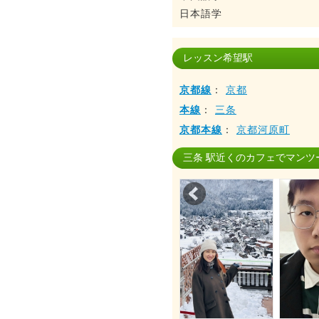
日本語学
レッスン希望駅
京都線
：
京都
本線
：
三条
京都本線
：
京都河原町
三条 駅近くのカフェでマンツ
Prev