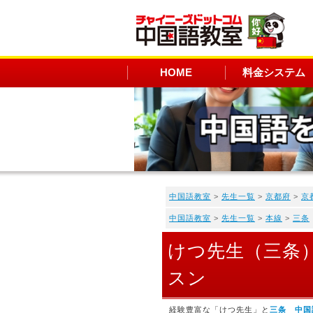
HOME
料金システム
中国語教室
>
先生一覧
>
京都府
>
京
中国語教室
>
先生一覧
>
本線
>
三条
けつ先生（三条
スン
経験豊富な「けつ先生」と
三条 中国