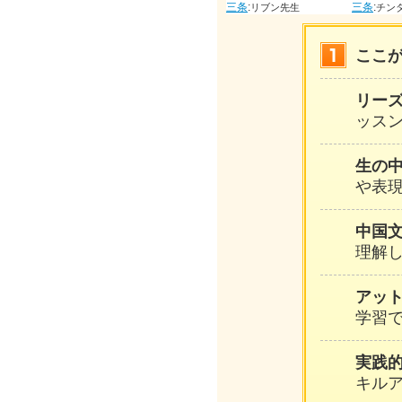
三条
:
三条
:
三条
:
ヨウセイギ先生
マユエ先生
リブン先生
チンタク
ここ
リー
ッスン
生の
や表
中国
理解
アッ
学習
実践
キル