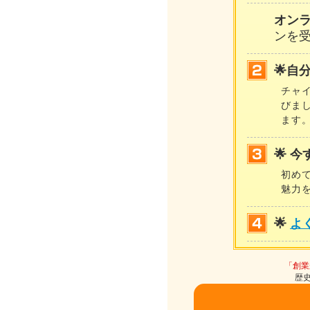
オン
ンを
🌟自
チャ
びま
ます
🌟 
初め
魅力
🌟
よ
「創業
歴