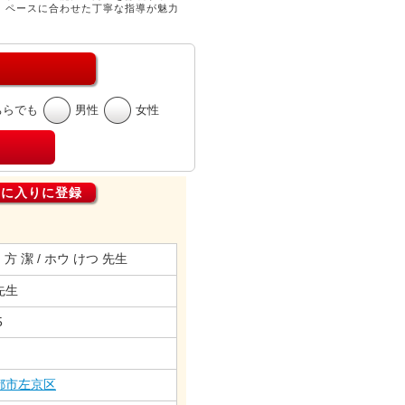
、ペースに合わせた丁寧な指導が魅力
ちらでも
男性
女性
気に入りに登録
 . 方 潔 / ホウ けつ 先生
 先生
5
都市左京区