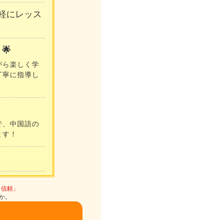
軽にレッス
🌟
がら楽しく学
丁寧に指導し
で、中国語の
ます！
と信頼」
か。