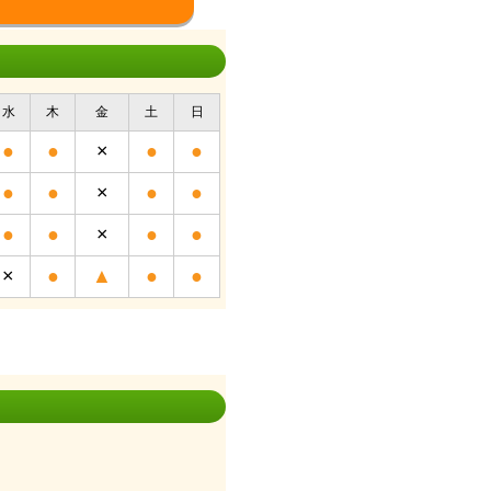
水
木
金
土
日
●
●
×
●
●
●
●
×
●
●
●
●
×
●
●
×
●
▲
●
●