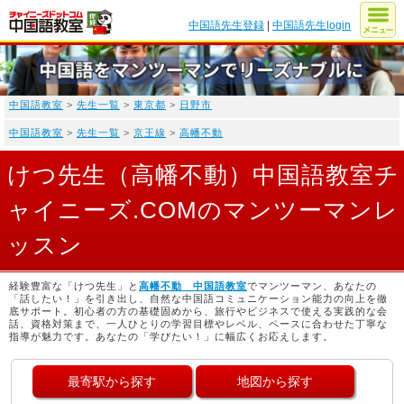
中国語先生登録
|
中国語先生login
中国語教室
>
先生一覧
>
東京都
>
日野市
中国語教室
>
先生一覧
>
京王線
>
高幡不動
けつ先生（高幡不動）中国語教室チ
ャイニーズ.COMのマンツーマンレ
ッスン
経験豊富な「けつ先生」と
高幡不動 中国語教室
でマンツーマン、あなたの
「話したい！」を引き出し、自然な中国語コミュニケーション能力の向上を徹
底サポート。初心者の方の基礎固めから、旅行やビジネスで使える実践的な会
話、資格対策まで、一人ひとりの学習目標やレベル、ペースに合わせた丁寧な
指導が魅力です。あなたの「学びたい！」に幅広くお応えします。
最寄駅から探す
地図から探す