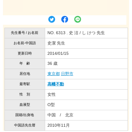
NO. 6313 . 史 洁 / し けつ 先生
先生番号 / お名前
史潔 先生
お名前-中国語
2014/01/15
更新日時
36 歳
年 齢
東京都
日野市
居住地
高幡不動
最寄駅
女性
性 別
O型
血液型
中国 / 北京
国籍/出身地
2010年11月
中国語先生暦