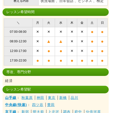
状況場面 、日常会話 、ビジネス 、検定
教える内容
レッスン希望時間
＼
月
火
水
木
金
土
日
×
×
×
×
×
●
●
07:00-08:00
×
▲
▲
×
×
●
●
08:00-12:00
×
●
●
×
×
●
●
12:00-17:00
●
●
●
●
●
●
●
17:00-22:00
専攻、専門分野
経済
レッスン希望駅
山手線
：
秋葉原
│
神田
│
東京
│
新橋
│
品川
中央線(快速)
：
四ツ谷
│
豊田
京王線
：
新宿
│
明大前
│
上北沢
│
調布
│
府中
│
分倍河原