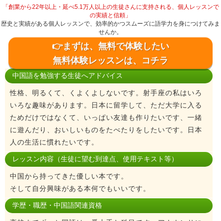
「創業から22年以上・延べ5.1万人以上の生徒さんに支持される、個人レッスンで
の実績と信頼」
歴史と実績がある個人レッスンで、効率的かつスムーズに語学力を身につけてみま
せんか。
👉まずは、無料で体験したい
無料体験レッスンは、コチラ
中国語を勉強する生徒へアドバイス
性格、明るくて、くよくよしないです。射手座の私はいろ
いろな趣味があります。日本に留学して、ただ大学に入る
ためだけではなくて、いっぱい友達も作りたいです、一緒
に遊んだり、おいしいものをたべたりをしたいです。日本
人の生活に慣れたいです。
レッスン内容（生徒に望む到達点、使用テキスト等）
中国から持ってきた優しい本です。
そして自分興味がある本何でもいいです。
学歴・職歴・中国語関連資格