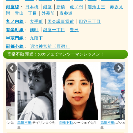
銀座線
：
日本橋
│
銀座
│
新橋
│
虎ノ門
│
溜池山王
│
赤坂見
附
│
青山一丁目
│
外苑前
│
表参道
丸ノ内線
：
大手町
│
国会議事堂前
│
四谷三丁目
有楽町線
：
麹町
│
銀座一丁目
│
豊洲
半蔵門線
：
九段下
副都心線
：
明治神宮前〈原宿〉
高幡不動 駅近くのカフェでマンツーマンレッスン！
Prev
Nex
高幡不動
:
高幡不動
:
高幡不動
:
先
テイリンヨウ先
シーウェイ先生
ゴシュントウ先
生
生