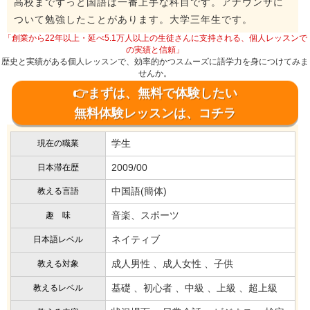
高校までずっと国語は一番上手な科目です。アナウンサに
ついて勉強したことがあります。大学三年生です。
「創業から22年以上・延べ5.1万人以上の生徒さんに支持される、個人レッスンで
の実績と信頼」
歴史と実績がある個人レッスンで、効率的かつスムーズに語学力を身につけてみま
せんか。
👉まずは、無料で体験したい
無料体験レッスンは、コチラ
学生
現在の職業
2009/00
日本滞在歴
中国語(簡体)
教える言語
音楽、スポーツ
趣 味
ネイティブ
日本語レベル
成人男性 、成人女性 、子供
教える対象
基礎 、初心者 、中級 、上級 、超上級
教えるレベル