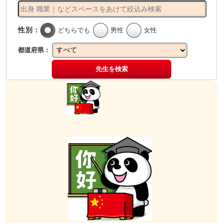
性別：
どちらでも
男性
女性
都道府県：
先生を検索