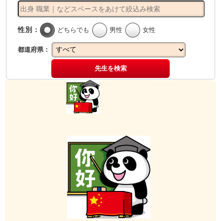
性別：
どちらでも
男性
女性
都道府県：
先生を検索