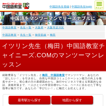
中国語先生登録
|
中国語先生login
中国語教室
>
先生一覧
>
大阪府
>
大阪市淀川区
中国語教室
>
先生一覧
>
御堂筋線
>
梅田
イツリン先生（梅田）中国語教室チ
ャイニーズ.COMのマンツーマンレ
ッスン
経験豊富な「イツリン先生」と
梅田 中国語教室
でマンツーマン、あなたの
「話したい！」を引き出し、自然な中国語コミュニケーション能力の向上を徹
底サポート。初心者の方の基礎固めから、旅行やビジネスで使える実践的な会
話、資格対策まで、一人ひとりの学習目標やレベル、ペースに合わせた丁寧な
指導が魅力です。あなたの「学びたい！」に幅広くお応えします。
最寄駅から探す
地図から探す