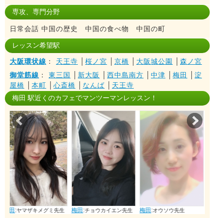
専攻、専門分野
日常会話 中国の歴史 中国の食べ物 中国の町
レッスン希望駅
大阪環状線
：
天王寺
│
桜ノ宮
│
京橋
│
大阪城公園
│
森ノ宮
御堂筋線
：
東三国
│
新大阪
│
西中島南方
│
中津
│
梅田
│
淀
屋橋
│
本町
│
心斎橋
│
なんば
│
天王寺
梅田 駅近くのカフェでマンツーマンレッスン！
Prev
Nex
梅田
:
梅田
:
梅田
:
ミ先生
チョウカイエン先生
オウソウ先生
ジャンチョウ先生