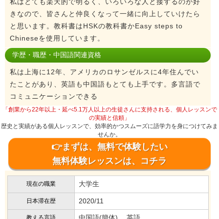
私はとても楽天的で明るく、いろいろな人と接するのが好
きなので、皆さんと仲良くなって一緒に向上していけたら
と思います。教科書はHSKの教科書かEasy steps to
Chineseを使用しています。
学歴・職歴・中国語関連資格
私は上海に12年、アメリカのロサンゼルスに4年住んでい
たことがあり、英語も中国語もとても上手です。多言語で
コミュニケーションできる
「創業から22年以上・延べ5.1万人以上の生徒さんに支持される、個人レッスンで
の実績と信頼」
歴史と実績がある個人レッスンで、効率的かつスムーズに語学力を身につけてみま
せんか。
👉まずは、無料で体験したい
無料体験レッスンは、コチラ
大学生
現在の職業
2020/11
日本滞在歴
中国語(簡体) 、英語
教える言語