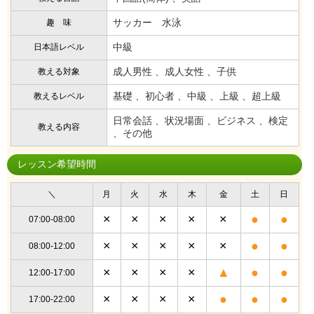
サッカー 水泳
趣 味
中級
日本語レベル
成人男性 、成人女性 、子供
教える対象
基礎 、初心者 、中級 、上級 、超上級
教えるレベル
日常会話 、状況場面 、ビジネス 、検定
教える内容
、その他
レッスン希望時間
＼
月
火
水
木
金
土
日
×
×
×
×
×
●
●
07:00-08:00
×
×
×
×
×
●
●
08:00-12:00
×
×
×
×
▲
●
●
12:00-17:00
×
×
×
×
●
●
●
17:00-22:00