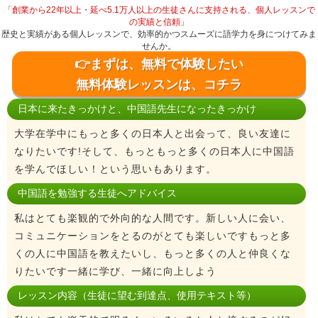
「創業から22年以上・延べ5.1万人以上の生徒さんに支持される、個人レッスンで
の実績と信頼」
歴史と実績がある個人レッスンで、効率的かつスムーズに語学力を身につけてみま
せんか。
👉まずは、無料で体験したい
無料体験レッスンは、コチラ
日本に来たきっかけと、中国語先生になったきっかけ
大学在学中にもっと多くの日本人と出会って、良い友達に
なりたいです!そして、もっともっと多くの日本人に中国語
を学んでほしい！という思いもあります。
中国語を勉強する生徒へアドバイス
私はとても楽観的で外向的な人間です。新しい人に会い、
コミュニケーションをとるのがとても楽しいですもっと多
くの人に中国語を教えたいし、もっと多くの人と仲良くな
りたいです一緒に学び、一緒に向上しよう
レッスン内容（生徒に望む到達点、使用テキスト等）