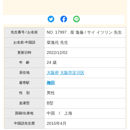
NO. 17997 . 柴 逸倫 / サイ イツリン 先生
先生番号 / お名前
柴逸伦 先生
お名前-中国語
2022/12/02
更新日時
24 歳
年 齢
大阪府
大阪市淀川区
居住地
梅田
最寄駅
男性
性 別
B型
血液型
中国 / 上海
国籍/出身地
2015年4月
中国語先生暦