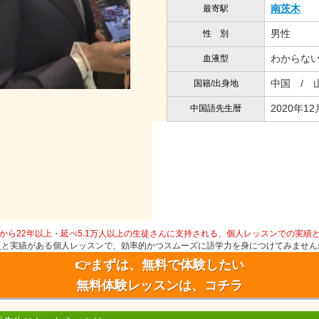
南茨木
最寄駅
男性
性 別
わからな
血液型
中国 / 
国籍/出身地
2020年12
中国語先生暦
から22年以上・延べ5.1万人以上の生徒さんに支持される、個人レッスンでの実績
史と実績がある個人レッスンで、効率的かつスムーズに語学力を身につけてみません
👉まずは、無料で体験したい
無料体験レッスンは、コチラ