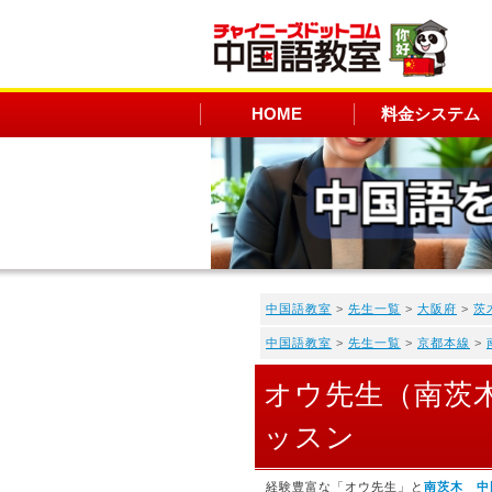
HOME
料金システム
中国語教室
>
先生一覧
>
大阪府
>
茨
中国語教室
>
先生一覧
>
京都本線
>
オウ先生（南茨
ッスン
経験豊富な「オウ先生」と
南茨木 中