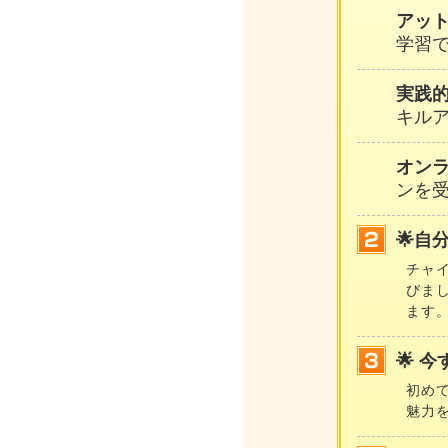
アッ
学習
実践
キル
オン
ンを
🌟自
チャ
びま
ます
🌟 
初め
魅力