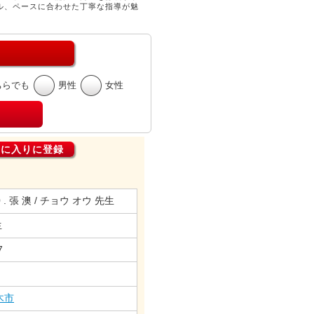
ル、ペースに合わせた丁寧な指導が魅
ちらでも
男性
女性
気に入りに登録
70 . 張 澳 / チョウ オウ 先生
生
7
木市