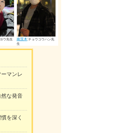
南茨木
:
ナカイユキエイ先
生
南茨木
:
南茨木
:
コウハン先
コウブカツ先生
チョウナン
ンツーマンレ
自然な発音
習慣を深く