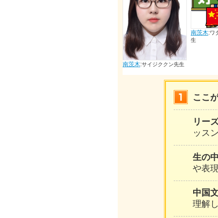
南茨木
:
ワタナベツヨシ先
生
南茨木
:
茨木
:
南茨木
:
キョトシエ先生
サイジククン先生
ここ
リー
ッスン
生の
や表
中国
理解