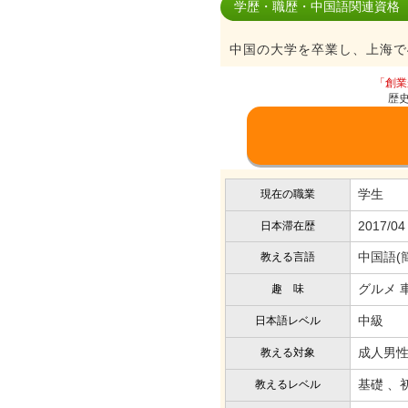
学歴・職歴・中国語関連資格
中国の大学を卒業し、上海で
「創業
歴
学生
現在の職業
2017/04
日本滞在歴
中国語(
教える言語
グルメ 
趣 味
中級
日本語レベル
成人男性
教える対象
基礎 、
教えるレベル