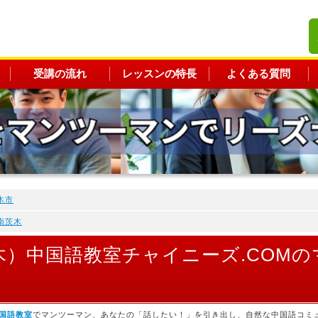
受講の流れ
レッスンの特長
よくある質問
木市
南茨木
木）中国語教室チャイニーズ.COM
国語教室
でマンツーマン、あなたの「話したい！」を引き出し、自然な中国語コミ