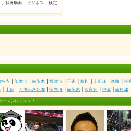
 、状況場面 、ビジネス 、検定
他
総持寺
│
茨木市
│
南茨木
│
摂津市
│
正雀
│
相川
│
上新庄
│
淡路
│
崇
央
│
山田
│
万博記念公園
│
宇野辺
│
南茨木
│
沢良宜
│
摂津
│
南摂津
ツーマンレッスン！