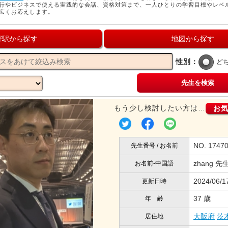
行やビジネスで使える実践的な会話、資格対策まで、一人ひとりの学習目標やレベ
広くお応えします。
寄駅から探す
地図から探す
性別：
ど
先生を検索
もう少し検討したい方は…
お
NO. 174
先生番号 / お名前
zhang 先
お名前-中国語
2024/06/1
更新日時
37 歳
年 齢
大阪府
茨
居住地