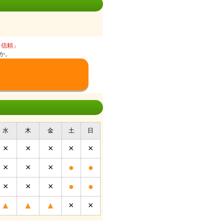
と信頼」
か。
水
木
金
土
日
×
×
×
×
×
×
×
×
●
●
×
×
×
●
●
▲
▲
▲
×
×