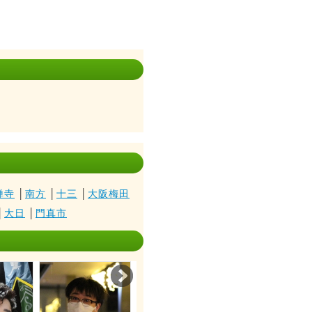
禅寺
│
南方
│
十三
│
大阪梅田
│
大日
│
門真市
Next