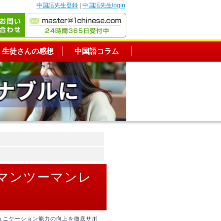
中国語先生登録
|
中国語先生login
生徒さんの感想
中国語コラム
のマンツーマンレ
ュニケーション能力の向上を徹底サポ