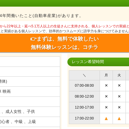
4年間働いたこと(自動車産業)があります。
から22年以上・延べ5.1万人以上の生徒さんに支持される、個人レッスンでの実績
史と実績がある個人レッスンで、効率的かつスムーズに語学力を身につけてみません
👉まずは、無料で体験したい
無料体験レッスンは、コチラ
レッスン希望時間
＼
月
火
簡体)
×
×
07:00-08:00
車 映画
×
×
08:00-12:00
×
×
12:00-17:00
 、成人女性 、子供
▲
▲
17:00-22:00
初心者 、中級 、上級