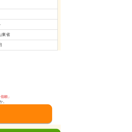
い
山東省
月
と信頼」
か。