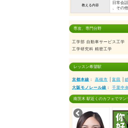
日常会話
教える内容
、その
専攻、専門分野
工学部 自動車サービス工学
工学研究科 精密工学
レッスン希望駅
京都本線
：
高槻市
│
富田
│
大阪モノレール線
：
千里中
南茨木 駅近くのカフェでマン
Prev