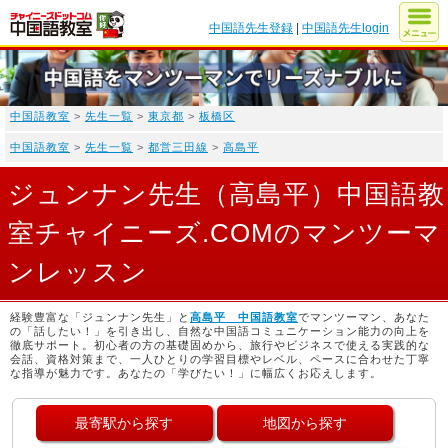
中国語先生登録
|
中国語先生login
中国語教室
>
先生一覧
>
東京都
>
板橋区
中国語教室
>
先生一覧
>
都営三田線
>
高島平
ジュンナン先生（高島平）中国語教
室チャイニーズ.COMのマンツーマ
ンレッスン
経験豊富な「ジュンナン先生」と
高島平 中国語教室
でマンツーマン、あなた
の「話したい！」を引き出し、自然な中国語コミュニケーション能力の向上を
徹底サポート。初心者の方の基礎固めから、旅行やビジネスで使える実践的な
会話、資格対策まで、一人ひとりの学習目標やレベル、ペースに合わせた丁寧
な指導が魅力です。あなたの「学びたい！」に幅広くお応えします。
最寄駅から探す
地図から探す