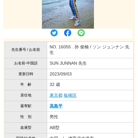
NO. 16055 . 孙 俊楠 / ソン ジュンナン 先
先生番号 / お名前
生
SUN JUNNAN 先生
お名前-中国語
2023/09/03
更新日時
32 歳
年 齢
東京都
板橋区
居住地
高島平
最寄駅
男性
性 別
AB型
血液型