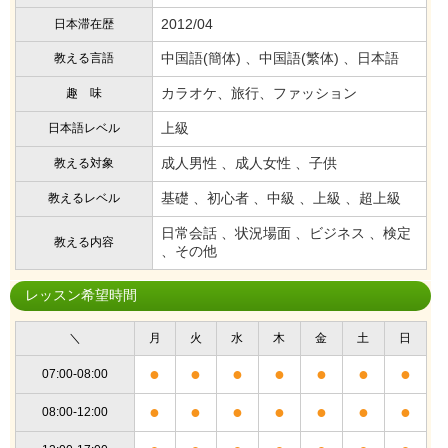
2012/04
日本滞在歴
中国語(簡体) 、中国語(繁体) 、日本語
教える言語
カラオケ、旅行、ファッション
趣 味
上級
日本語レベル
成人男性 、成人女性 、子供
教える対象
基礎 、初心者 、中級 、上級 、超上級
教えるレベル
日常会話 、状況場面 、ビジネス 、検定
教える内容
、その他
レッスン希望時間
＼
月
火
水
木
金
土
日
●
●
●
●
●
●
●
07:00-08:00
●
●
●
●
●
●
●
08:00-12:00