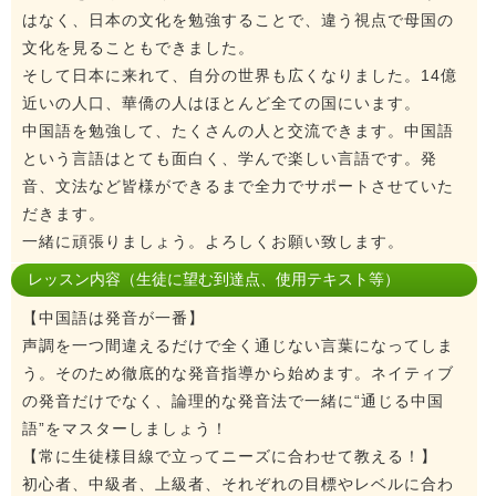
はなく、日本の文化を勉強することで、違う視点で母国の
文化を見ることもできました。
そして日本に来れて、自分の世界も広くなりました。14億
近いの人口、華僑の人はほとんど全ての国にいます。
中国語を勉強して、たくさんの人と交流できます。中国語
という言語はとても面白く、学んで楽しい言語です。発
音、文法など皆様ができるまで全力でサポートさせていた
だきます。
一緒に頑張りましょう。よろしくお願い致します。
レッスン内容（生徒に望む到達点、使用テキスト等）
【中国語は発音が一番】
声調を一つ間違えるだけで全く通じない言葉になってしま
う。そのため徹底的な発音指導から始めます。ネイティブ
の発音だけでなく、論理的な発音法で一緒に“通じる中国
語”をマスターしましょう！
【常に生徒様目線で立ってニーズに合わせて教える！】
初心者、中級者、上級者、それぞれの目標やレベルに合わ