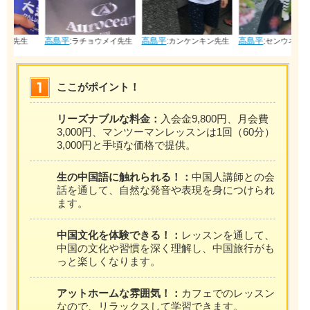
高島平
:
高島平
:
高島平
:
ラチョウメイ先生
カンケンキン先生
センウネイ先生
ここがポイント！
リーズナブルな料金：
入会金9,800円、月会費
3,000円、マンツーマンレッスンは1回（60分）
3,000円と手頃な価格で提供。
生の中国語に触れられる！：
中国人講師との会
話を通して、自然な発音や表現を身につけられ
ます。
中国文化を体験できる！：
レッスンを通して、
中国の文化や習慣を深く理解し、中国旅行がも
っと楽しくなります。
アットホームな雰囲気！：
カフェでのレッスン
なので、リラックスして学習できます。