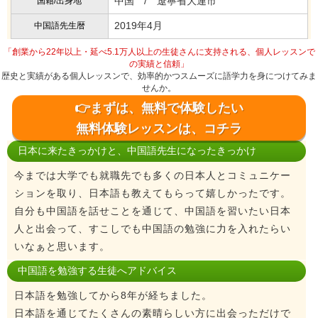
中国 / 遼寧省大連市
国籍/出身地
2019年4月
中国語先生暦
「創業から22年以上・延べ5.1万人以上の生徒さんに支持される、個人レッスンで
の実績と信頼」
歴史と実績がある個人レッスンで、効率的かつスムーズに語学力を身につけてみま
せんか。
👉まずは、無料で体験したい
無料体験レッスンは、コチラ
日本に来たきっかけと、中国語先生になったきっかけ
今までは大学でも就職先でも多くの日本人とコミュニケー
ションを取り、日本語も教えてもらって嬉しかったです。
自分も中国語を話せことを通じて、中国語を習いたい日本
人と出会って、すこしでも中国語の勉強に力を入れたらい
いなぁと思います。
中国語を勉強する生徒へアドバイス
日本語を勉強してから8年が経ちました。
日本語を通じてたくさんの素晴らしい方に出会っただけで