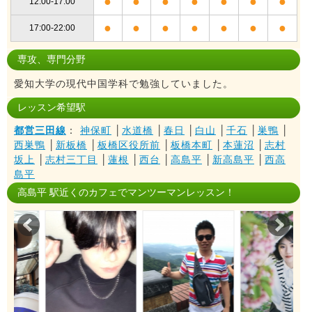
●
●
●
●
●
●
●
12:00-17:00
●
●
●
●
●
●
●
17:00-22:00
専攻、専門分野
愛知大学の現代中国学科で勉強していました。
レッスン希望駅
都営三田線
：
神保町
│
水道橋
│
春日
│
白山
│
千石
│
巣鴨
│
西巣鴨
│
新板橋
│
板橋区役所前
│
板橋本町
│
本蓮沼
│
志村
坂上
│
志村三丁目
│
蓮根
│
西台
│
高島平
│
新高島平
│
西高
島平
高島平 駅近くのカフェでマンツーマンレッスン！
Prev
Nex