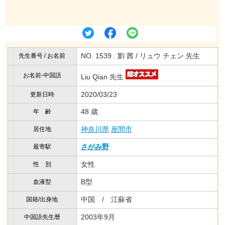
NO. 1539 . 劉 茜 / リュウ チェン 先生
先生番号 / お名前
お名前-中国語
Liu Qian 先生
2020/03/23
更新日時
48 歳
年 齢
神奈川県
座間市
居住地
さがみ野
最寄駅
女性
性 別
B型
血液型
中国 / 江蘇省
国籍/出身地
2003年9月
中国語先生暦