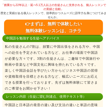
「創業から22年以上・延べ5.1万人以上の生徒さんに支持される、個人レッスンで
の実績と信頼」
歴史と実績がある個人レッスンで、効率的かつスムーズに語学力を身につけてみま
せんか。
👉まずは、無料で体験したい
無料体験レッスンは、コチラ
中国語を勉強する生徒へアドバイス
私の生徒さんの7割は、頻繁に中国出張をされる方や、中国
への赴任を予定されている方など、お仕事の場面で中国語
が必要な方々です。3割の生徒さんは、ご趣味で中国旅行や
映画や音楽など中国文化に興味を持たれている方々です。
楽しく中国語会話を学びたい方からビジネス中国語の習得
や資格取得を目標とされる方など、幅広いニーズにお応え
できる授業を行っております。先ずは無料体験にて皆さま
のご希望をお聞かせ下さい！
レッスン内容（生徒に望む到達点、使用テキスト等）
中国語と日本語の発音の違い及び文法の違いと単語の意味