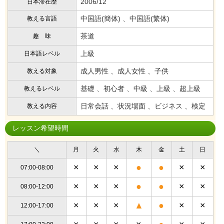
2006/12
日本滞在歴
中国語(簡体) 、中国語(繁体)
教える言語
茶道
趣 味
上級
日本語レベル
成人男性 、成人女性 、子供
教える対象
基礎 、初心者 、中級 、上級 、超上級
教えるレベル
日常会話 、状況場面 、ビジネス 、検定
教える内容
レッスン希望時間
＼
月
火
水
木
金
土
日
×
×
×
●
●
×
×
07:00-08:00
×
×
×
●
●
×
×
08:00-12:00
×
×
×
▲
●
×
×
12:00-17:00