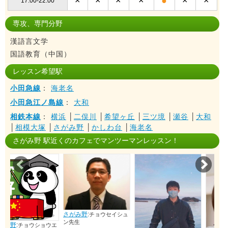
×
×
×
×
●
×
×
17:00-22:00
専攻、専門分野
漢語言文学
国語教育（中国）
レッスン希望駅
小田急線
：
海老名
小田急江ノ島線
：
大和
相鉄本線
：
横浜
│
二俣川
│
希望ヶ丘
│
三ツ境
│
瀬谷
│
大和
│
相模大塚
│
さがみ野
│
かしわ台
│
海老名
さがみ野 駅近くのカフェでマンツーマンレッスン！
Prev
Nex
さがみ野
:
チョウセイシュ
ン先生
ウエ