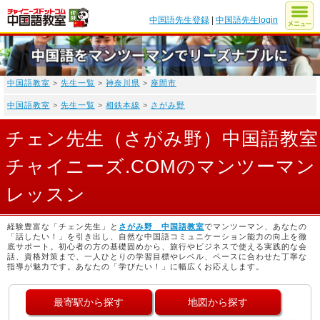
中国語先生登録
|
中国語先生login
中国語教室
>
先生一覧
>
神奈川県
>
座間市
中国語教室
>
先生一覧
>
相鉄本線
>
さがみ野
チェン先生（さがみ野）中国語教室
チャイニーズ.COMのマンツーマン
レッスン
経験豊富な「チェン先生」と
さがみ野 中国語教室
でマンツーマン、あなたの
「話したい！」を引き出し、自然な中国語コミュニケーション能力の向上を徹
底サポート。初心者の方の基礎固めから、旅行やビジネスで使える実践的な会
話、資格対策まで、一人ひとりの学習目標やレベル、ペースに合わせた丁寧な
指導が魅力です。あなたの「学びたい！」に幅広くお応えします。
最寄駅から探す
地図から探す