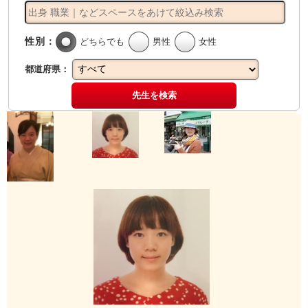
性別：
どちらでも
男性
女性
都道府県：
先生を検索