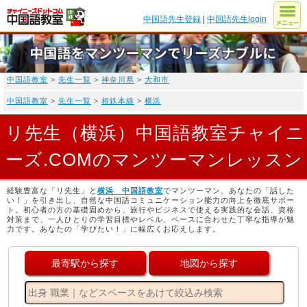
中国語先生登録
|
中国語先生login
中国語教室
>
先生一覧
>
神奈川県
>
大和市
中国語教室
>
先生一覧
>
相鉄本線
>
横浜
リ先生（横浜）中国語教室チャイニ
ーズ.COMのマンツーマンレッスン
経験豊富な「リ先生」と
横浜 中国語教室
でマンツーマン、あなたの「話した
い！」を引き出し、自然な中国語コミュニケーション能力の向上を徹底サポー
ト。初心者の方の基礎固めから、旅行やビジネスで使える実践的な会話、資格
対策まで、一人ひとりの学習目標やレベル、ペースに合わせた丁寧な指導が魅
力です。あなたの「学びたい！」に幅広くお応えします。
最寄駅から探す
地図から探す