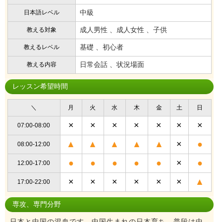
中級
日本語レベル
成人男性 、成人女性 、子供
教える対象
基礎 、初心者
教えるレベル
日常会話 、状況場面
教える内容
レッスン希望時間
＼
月
火
水
木
金
土
日
×
×
×
×
×
×
×
07:00-08:00
▲
▲
▲
▲
▲
×
●
08:00-12:00
●
●
●
●
●
×
●
12:00-17:00
×
×
×
×
×
×
▲
17:00-22:00
専攻、専門分野
日本と中国の混血です。中国生まれの日本育ち。普段は中