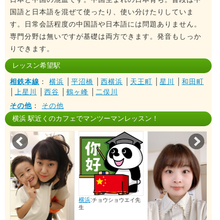
国語と日本語を混ぜて使ったり、使い分けたりしていま
す。日常会話程度の中国語や日本語には問題ありません。
専門分野は無いですが基礎は両方できます。発音もしっか
りできます。
レッスン希望駅
相鉄本線
：
横浜
│
平沼橋
│
西横浜
│
天王町
│
星川
│
和田町
│
上星川
│
西谷
│
鶴ヶ峰
│
二俣川
その他
：
その他
横浜 駅近くのカフェでマンツーマンレッスン！
Prev
Nex
横浜
:
チョウショウエイ先
生