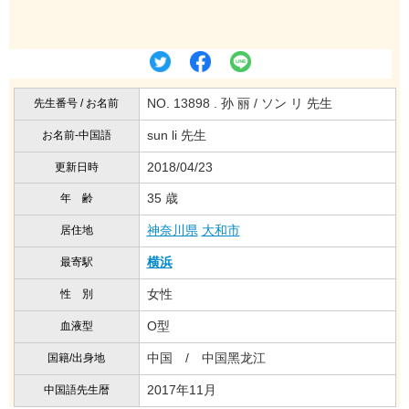
NO. 13898 . 孙 丽 / ソン リ 先生
先生番号 / お名前
sun li 先生
お名前-中国語
2018/04/23
更新日時
35 歳
年 齢
神奈川県
大和市
居住地
横浜
最寄駅
女性
性 別
O型
血液型
中国 / 中国黑龙江
国籍/出身地
2017年11月
中国語先生暦