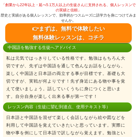
「創業から22年以上・延べ5.1万人以上の生徒さんに支持される、個人レッスンで
の実績と信頼」
歴史と実績がある個人レッスンで、効率的かつスムーズに語学力を身につけてみま
せんか。
👉まずは、無料で体験したい
無料体験レッスンは、コチラ
中国語を勉強する生徒へアドバイス
私は元気ではっきりしている性格です。勉強はもちろん大
切ですが、先ずは中国語を通して色んなお話をしながら、
楽しく中国語と日本語の両立する事が目標です。基礎も大
切ですが、実戦が何よりです！先ず身近にある物や事を覚
えて使いましょう。話していくうちに身につくと思いま
す。自分自身が楽しく出来る事が第一です！
レッスン内容（生徒に望む到達点、使用テキスト等）
日本語と中国語を混ぜて楽しく会話しながら絵や図などを
利用して中国語を覚えていきたいと思っています。実際に
物や事を例にして日本語で訳しながら覚えます。勉強とい