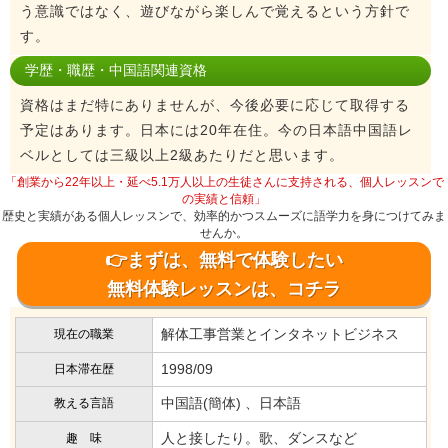
う意識ではなく、遊びながら楽しんで覚えるという方針で
す。
学歴・職歴・中国語関連資格
資格はまだ特にありませんが、今後必要に応じて取得する
予定はあります。日本には20年在住。今の日本語中国語レ
ベルとしては三級以上2級あたりだと思います。
「創業から22年以上・延べ5.1万人以上の生徒さんに支持される、個人レッスンで
の実績と信頼」
歴史と実績がある個人レッスンで、効率的かつスムーズに語学力を身につけてみま
せんか。
👉まずは、無料で体験したい
無料体験レッスンは、コチラ
解体工事営業とインタネットビジネス
現在の職業
1998/09
日本滞在歴
中国語(簡体) 、日本語
教える言語
人と接したり。歌、ダンスなど
趣 味