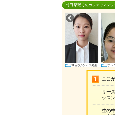
竹田 駅近くのカフェでマンツ
Prev
竹田
:
竹田
:
竹田
:
イギ先生
マユエ先生
リョウカンホウ先生
テンロウシ先
ここ
リー
ッスン
生の