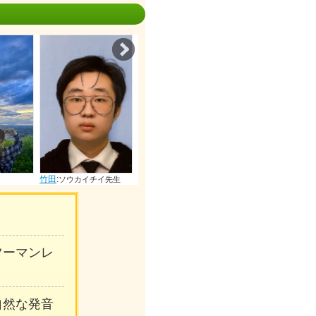
Next
竹田
:
竹田
:
竹田
:
竹
ソウカイチイ先生
オウシイ先生
ボクギンカ先生
ンツーマンレ
自然な発音