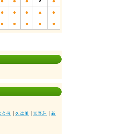
●
●
●
×
●
●
●
●
▲
●
●
●
●
●
●
大久保
│
久津川
│
富野荘
│
新