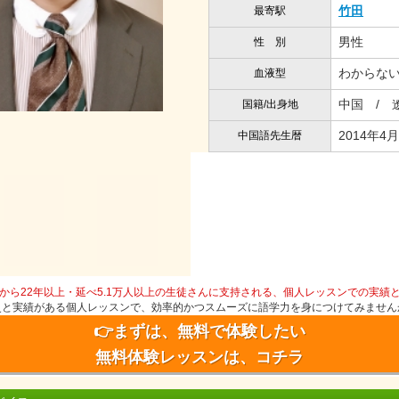
竹田
最寄駅
男性
性 別
わからな
血液型
中国 / 
国籍/出身地
2014年4月
中国語先生暦
から22年以上・延べ5.1万人以上の生徒さんに支持される、個人レッスンでの実績
史と実績がある個人レッスンで、効率的かつスムーズに語学力を身につけてみません
👉まずは、無料で体験したい
無料体験レッスンは、コチラ