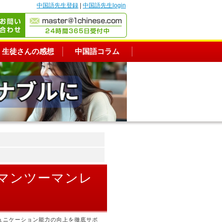
中国語先生登録
|
中国語先生login
生徒さんの感想
中国語コラム
のマンツーマンレ
ュニケーション能力の向上を徹底サポ