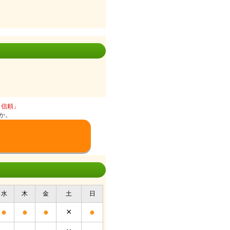
と信頼」
か。
水
木
金
土
日
●
●
●
×
●