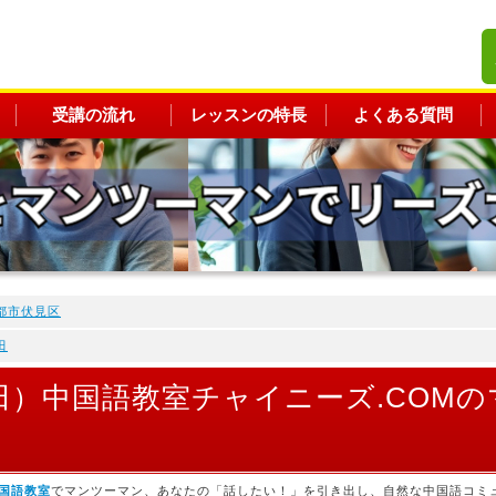
受講の流れ
レッスンの特長
よくある質問
都市伏見区
田
田）中国語教室チャイニーズ.COM
国語教室
でマンツーマン、あなたの「話したい！」を引き出し、自然な中国語コミ