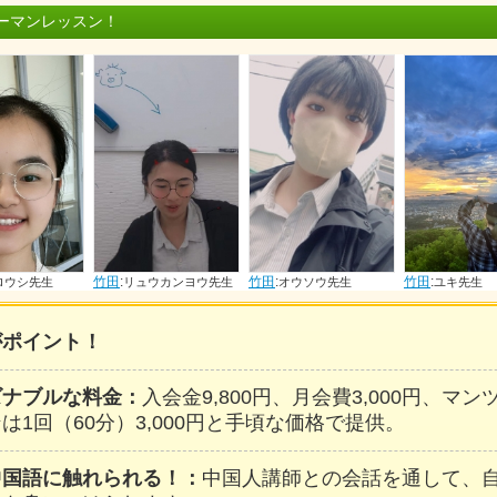
ーマンレッスン！
竹田
:
竹田
:
竹田
:
生
リュウカンヨウ先生
オウソウ先生
ユキ先生
がポイント！
ズナブルな料金：
入会金9,800円、月会費3,000円、マ
は1回（60分）3,000円と手頃な価格で提供。
中国語に触れられる！：
中国人講師との会話を通して、