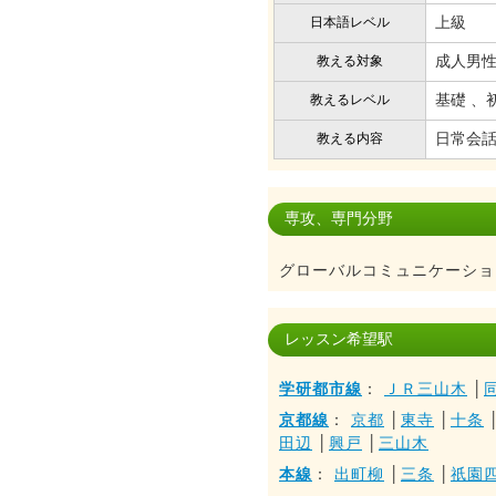
上級
日本語レベル
成人男性
教える対象
基礎 、
教えるレベル
日常会話
教える内容
専攻、専門分野
グローバルコミュニケーショ
レッスン希望駅
学研都市線
：
ＪＲ三山木
│
京都線
：
京都
│
東寺
│
十条
田辺
│
興戸
│
三山木
本線
：
出町柳
│
三条
│
祇園