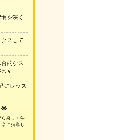
習慣を深く
ックスして
総合的なス
べます。
軽にレッス
🌟
がら楽しく学
丁寧に指導し