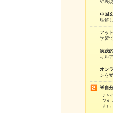
や表
中国
理解
アッ
学習
実践
キル
オン
ンを
🌟自
チャ
びま
ます