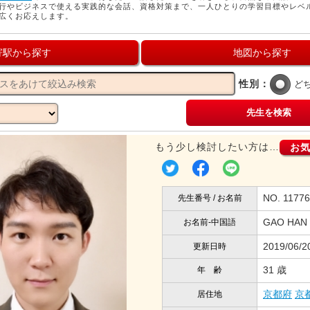
行やビジネスで使える実践的な会話、資格対策まで、一人ひとりの学習目標やレベ
広くお応えします。
寄駅から探す
地図から探す
性別：
ど
先生を検索
もう少し検討したい方は…
お
NO. 117
先生番号 / お名前
GAO HAN
お名前-中国語
2019/06/2
更新日時
31 歳
年 齢
京都府
京
居住地