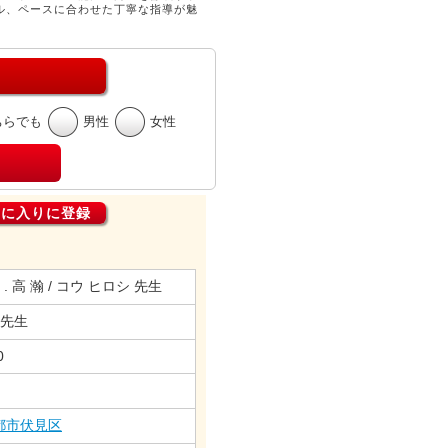
ル、ペースに合わせた丁寧な指導が魅
ちらでも
男性
女性
気に入りに登録
76 . 高 瀚 / コウ ヒロシ 先生
 先生
0
都市伏見区