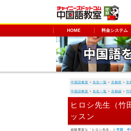
HOME
料金システム
中国語教室
>
先生一覧
>
京都府
>
京
中国語教室
>
先生一覧
>
京都線
>
竹
ヒロシ先生（竹
ッスン
経験豊富な「ヒロシ先生」と
竹田 中