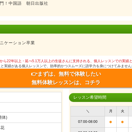
門！中国語 朝日出版社
ニケーション卒業
から22年以上・延べ5.1万人以上の生徒さんに支持される、個人レッスンでの実績
史と実績がある個人レッスンで、効率的かつスムーズに語学力を身につけてみません
👉まずは、無料で体験したい
無料体験レッスンは、コチラ
レッスン希望時間
＼
月
火
簡体)
●
●
07:00-08:00
生花