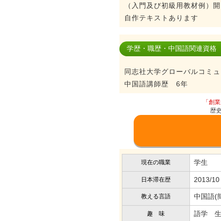
（入門及び初級用教材例）開
自作テキストあります
学歴・職歴・中国語関連資格
同志社大学グローバルコミュ
中国語講師歴 6年
「創業
歴
学生
現在の職業
2013/10
日本滞在歴
中国語(
教える言語
語学 
趣 味