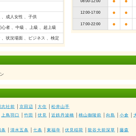
●
●
08:00-12:00
●
●
12:00-17:00
 、成人女性 、子供
●
●
17:00-22:00
初心者 、中級 、上級 、超上級
 、状況場面 、ビジネス 、検定
ン
同志社前
│
京田辺
│
大住
│
松井山手
│
上鳥羽口
│
竹田
│
伏見
│
近鉄丹波橋
│
桃山御陵前
│
向島
│
小倉
│
四条
│
清水五条
│
七条
│
東福寺
│
伏見稲荷
│
龍谷大前深草
│
藤森