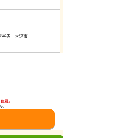
い
遼寧省 大連市
と信頼」
か。