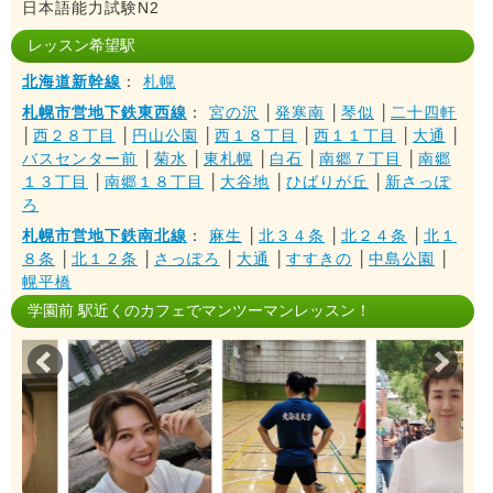
日本語能力試験N2
レッスン希望駅
北海道新幹線
：
札幌
札幌市営地下鉄東西線
：
宮の沢
│
発寒南
│
琴似
│
二十四軒
│
西２８丁目
│
円山公園
│
西１８丁目
│
西１１丁目
│
大通
│
バスセンター前
│
菊水
│
東札幌
│
白石
│
南郷７丁目
│
南郷
１３丁目
│
南郷１８丁目
│
大谷地
│
ひばりが丘
│
新さっぽ
ろ
札幌市営地下鉄南北線
：
麻生
│
北３４条
│
北２４条
│
北１
８条
│
北１２条
│
さっぽろ
│
大通
│
すすきの
│
中島公園
│
幌平橋
学園前 駅近くのカフェでマンツーマンレッスン！
Prev
Nex