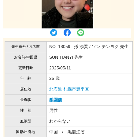
NO. 18059 . 孫 添翼 / ソン テンヨク 先生
先生番号 / お名前
SUN TIANYI 先生
お名前-中国語
2025/05/11
更新日時
25 歳
年 齢
北海道
札幌市豊平区
居住地
学園前
最寄駅
男性
性 別
わからない
血液型
中国 / 黒龍江省
国籍/出身地