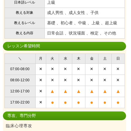
上級
日本語レベル
成人男性 、成人女性 、子供
教える対象
基礎 、初心者 、中級 、上級 、超上級
教えるレベル
日常会話 、状況場面 、検定 、その他
教える内容
レッスン希望時間
＼
月
火
水
木
金
土
日
×
×
×
×
×
×
×
07:00-08:00
×
×
×
×
×
×
×
08:00-12:00
×
▲
▲
▲
▲
▲
▲
12:00-17:00
×
●
●
●
●
●
●
17:00-22:00
専攻、専門分野
臨床心理専攻