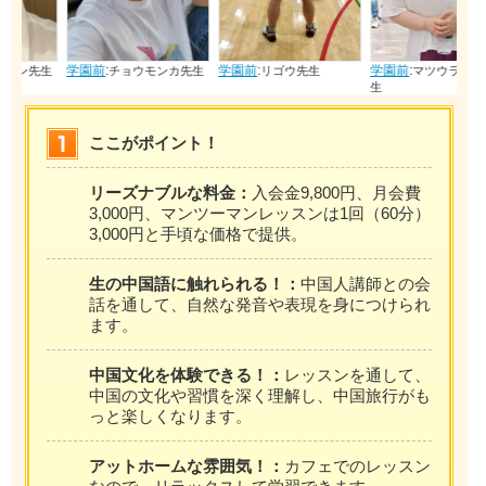
学園前
:
学園前
:
学園前
:
生
チョウモンカ先生
リゴウ先生
マツウラメグミ先
生
ここがポイント！
リーズナブルな料金：
入会金9,800円、月会費
3,000円、マンツーマンレッスンは1回（60分）
3,000円と手頃な価格で提供。
生の中国語に触れられる！：
中国人講師との会
話を通して、自然な発音や表現を身につけられ
ます。
中国文化を体験できる！：
レッスンを通して、
中国の文化や習慣を深く理解し、中国旅行がも
っと楽しくなります。
アットホームな雰囲気！：
カフェでのレッスン