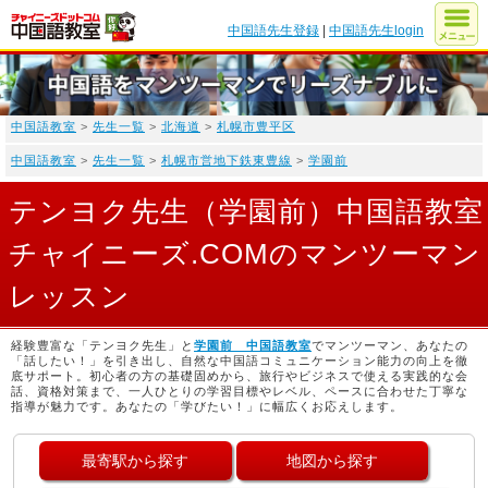
中国語先生登録
|
中国語先生login
中国語教室
>
先生一覧
>
北海道
>
札幌市豊平区
中国語教室
>
先生一覧
>
札幌市営地下鉄東豊線
>
学園前
テンヨク先生（学園前）中国語教室
チャイニーズ.COMのマンツーマン
レッスン
経験豊富な「テンヨク先生」と
学園前 中国語教室
でマンツーマン、あなたの
「話したい！」を引き出し、自然な中国語コミュニケーション能力の向上を徹
底サポート。初心者の方の基礎固めから、旅行やビジネスで使える実践的な会
話、資格対策まで、一人ひとりの学習目標やレベル、ペースに合わせた丁寧な
指導が魅力です。あなたの「学びたい！」に幅広くお応えします。
最寄駅から探す
地図から探す