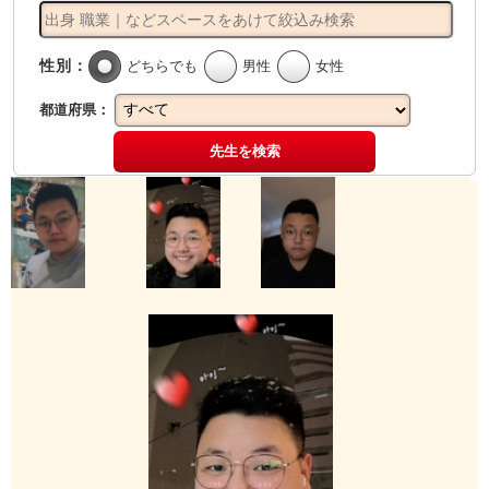
性別：
どちらでも
男性
女性
都道府県：
先生を検索