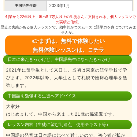
2023年1月
中国語先生暦
「創業から22年以上・延べ5.1万人以上の生徒さんに支持される、個人レッスンで
の実績と信頼」
歴史と実績がある個人レッスンで、効率的かつスムーズに語学力を身につけてみま
せんか。
👉まずは、無料で体験したい
無料体験レッスンは、コチラ
日本に来たきっかけと、中国語先生になったきっかけ
2021年に留学生として来日し、当初は東京の語学学校で学
びます。2022年以降、大学生として札幌で臨床心理学を勉
強します。
中国語を勉強する生徒へアドバイス
大家好！
はじめまして、中国から来ました21歳の孫添翼です。
レッスン内容（生徒に望む到達点、使用テキスト等）
中国語の発音は日本語に比べて難しいので、初心者が私か