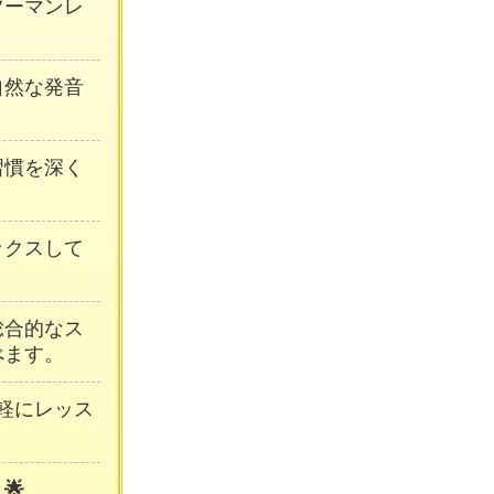
ンツーマンレ
自然な発音
習慣を深く
ックスして
総合的なス
べます。
軽にレッス
🌟