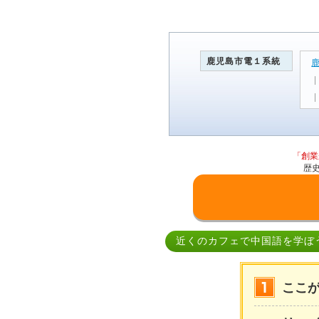
鹿児島市電１系統
「創業
歴
近くのカフェで中国語を学ぼ
ここ