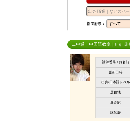
都道府県：
二中通 中国語教室｜li qi 先
講師番号 / お名前
更新日時
出身/日本語レベル
居住地
最寄駅
講師歴