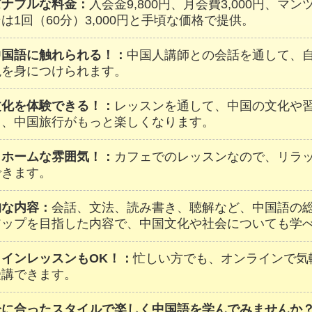
ズナブルな料金：
入会金9,800円、月会費3,000円、マ
は1回（60分）3,000円と手頃な価格で提供。
中国語に触れられる！：
中国人講師との会話を通して、
現を身につけられます。
文化を体験できる！：
レッスンを通して、中国の文化や
し、中国旅行がもっと楽しくなります。
トホームな雰囲気！：
カフェでのレッスンなので、リラ
できます。
的な内容：
会話、文法、読み書き、聴解など、中国語の
アップを目指した内容で、中国文化や社会についても学
ラインレッスンもOK！：
忙しい方でも、オンラインで気
受講できます。
分に合ったスタイルで楽しく中国語を学んでみませんか？