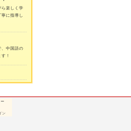
がら楽しく学
丁寧に指導し
で、中国語の
ます！
ュー
イン