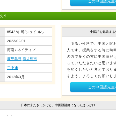
この中国語先生
 先生
8542 许 璐/シュイ ルウ
中国語を勉強する
2023/02/01
明るい性格で、中国と関わ
河南 / ネイティブ
人です。授業をする時に時時
の力で多くの方に中国語だ
鹿児島県
鹿児島市
っていただきたいと思いま
二中通
を尽くしたいと考えており
すよう、よろしくお願いし
2012年3月
この中国語先生
日本に来たきっかけと、中国語講師になったきっかけ