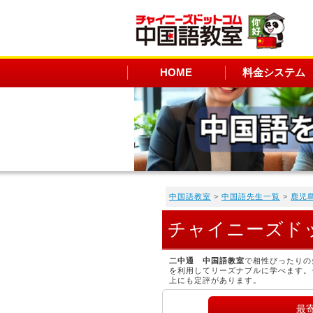
HOME
料金システム
中国語教室
>
中国語先生一覧
>
鹿児
チャイニーズド
二中通 中国語教室
で相性ぴったりの
を利用してリーズナブルに学べます。
上にも定評があります。
最