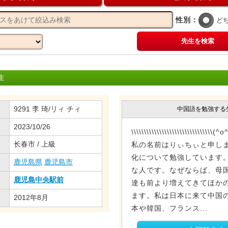
性別：
ど
先生を検索
生
9291 李 琦/リィ チィ
中国語を勉強する
2023/10/26
\\\\\\\\\\\\\\\\\\\\\\\\\
长春市 / 上級
私の名前はりぃちぃと申し
化について勉強しています
鹿児島県
鹿児島市
な人です。なぜならば、母
鹿児島中央駅前
達も前より増えてきてほか
ます。私は日本に来て中国
2012年8月
本や韓国、フランス...