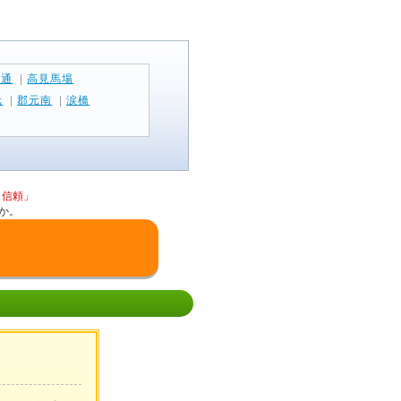
館通
|
高見馬場
元
|
郡元南
|
涙橋
と信頼」
か。