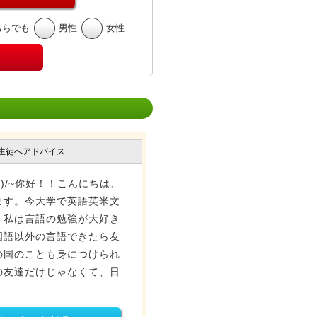
ちらでも
男性
女性
生徒へアドバイス
\\\\\\\(^o^)/~你好！！こんにちは、
ます。今大学で英語英米文
。私は言語の勉強が大好き
国語以外の言語できたら友
の国のことも身につけられ
の友達だけじゃなくて、日