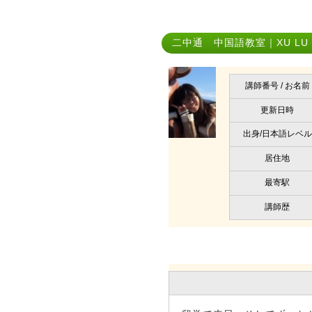
二中通 中国語教室｜XU LU
講師番号 / お名前
更新日時
出身/日本語レベル
居住地
最寄駅
講師歴