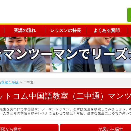
受講の流れ
レッスンの特長
よくある質問
島市電１系統
> 二中通
ットコム中国語教室（二中通）マン
先生を見つけて中国語マンツーマンレッスン。まずは先生を検索してみましょう。
一人ひとりの学習目標やレベルに合わせて幅広く対応。優秀な先生による質の高い
寄駅から探す
地図から探す