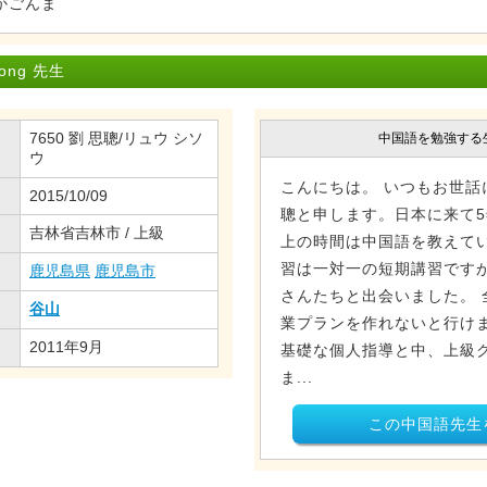
かごんま
ong 先生
7650 劉 思聰/リュウ シソ
中国語を勉強する
ウ
こんにちは。 いつもお世話
2015/10/09
聰と申します。日本に来て
吉林省吉林市 / 上級
上の時間は中国語を教えてい
習は一対一の短期講習です
鹿児島県
鹿児島市
さんたちと出会いました。 
谷山
業プランを作れないと行けま
2011年9月
基礎な個人指導と中、上級
ま...
この中国語先生