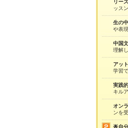
リー
ッスン
生の
や表
中国
理解
アッ
学習
実践
キル
オン
ンを
🌟自