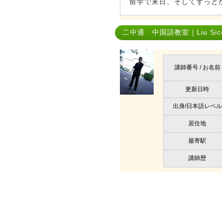
留学で来日、そしてずっと
二中通 中国語教室｜Liu Sic
講師番号 / お名前
更新日時
出身/日本語レベル
居住地
最寄駅
講師歴