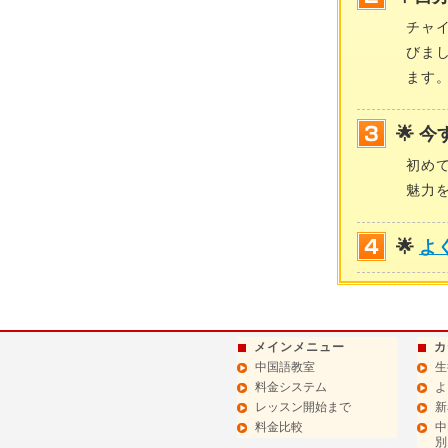
チャ
びま
ます
🌟 
初め
魅力
🌟
よ
メインメニュー
カ
中国語教室
生
料金システム
よ
レッスン開始まで
新
料金比較
中
別