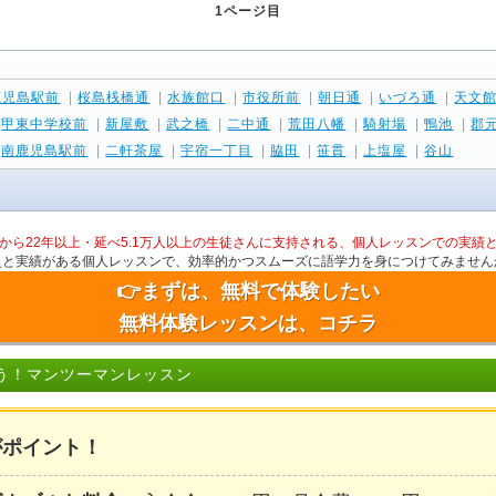
1ページ目
鹿児島駅前
|
桜島桟橋通
|
水族館口
|
市役所前
|
朝日通
|
いづろ通
|
天文
|
甲東中学校前
|
新屋敷
|
武之橋
|
二中通
|
荒田八幡
|
騎射場
|
鴨池
|
郡
|
南鹿児島駅前
|
二軒茶屋
|
宇宿一丁目
|
脇田
|
笹貫
|
上塩屋
|
谷山
から22年以上・延べ5.1万人以上の生徒さんに支持される、個人レッスンでの実績
史と実績がある個人レッスンで、効率的かつスムーズに語学力を身につけてみません
👉まずは、無料で体験したい
無料体験レッスンは、コチラ
う！マンツーマンレッスン
がポイント！