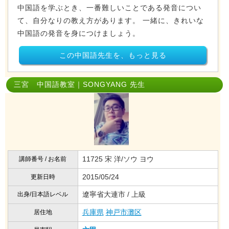
中国語を学ぶとき、一番難しいことである発音につい
て、自分なりの教え方があります。 一緒に、きれいな
中国語の発音を身につけましょう。
この中国語先生を、もっと見る
三宮 中国語教室｜SONGYANG 先生
11725 宋 洋/ソウ ヨウ
講師番号 / お名前
2015/05/24
更新日時
遼寧省大連市 / 上級
出身/日本語レベル
兵庫県
神戸市灘区
居住地