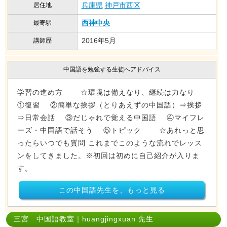
兵庫県
神戸市西区
居住地
西神中央
最寄駅
2016年5月
講師歴
中国語を勉強する生徒へアドバイス
学習の進め方 ☆環境は備えなり、継続は力なり
①復習 ②簡単な挨拶（とりあえずの中国語）⇒挨拶
⇒日常会話 ③だじゃれで覚える中国語 ④マイフレ
ーズ・中国語で話そう ⑤トピック ☆あれっと思
ったらいつでも質問 これまでこのような流れでレッス
ンをしてきました。※初回は初めに自己紹介が入りま
す。
この中国語先生を、もっと見る
三宮 中国語教室｜huangjingxuan 先生