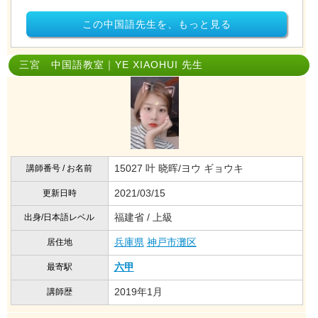
この中国語先生を、もっと見る
三宮 中国語教室｜YE XIAOHUI 先生
15027 叶 晓晖/ヨウ ギョウキ
講師番号 / お名前
2021/03/15
更新日時
福建省 / 上級
出身/日本語レベル
兵庫県
神戸市灘区
居住地
六甲
最寄駅
2019年1月
講師歴