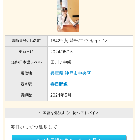
18429 黄 靖軒/コウ セイケン
講師番号 / お名前
2024/05/15
更新日時
四川 / 中級
出身/日本語レベル
兵庫県
神戸市中央区
居住地
春日野道
最寄駅
2024年5月
講師歴
中国語を勉強する生徒へアドバイス
毎日少しずつ進歩して