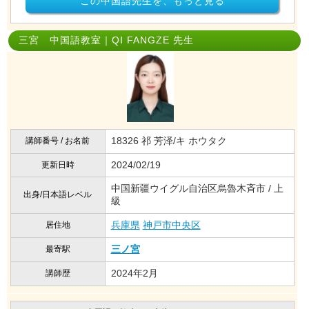
この中国語先生を、もっと見る
三宮 中国語教室｜QI FANGZE 先生
18326 祁 芳泽/キ ホウタク
講師番号 / お名前
2024/02/19
更新日時
中国新疆ウイグル自治区烏魯木斉市 / 上
出身/日本語レベル
級
兵庫県
神戸市中央区
居住地
三ノ宮
最寄駅
2024年2月
講師歴