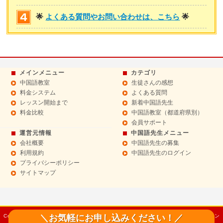
🌟
よくある質問やお問い合わせは、こちら
🌟
メインメニュー
カテゴリ
中国語教室
生徒さんの感想
料金システム
よくある質問
レッスン開始まで
新着中国語先生
料金比較
中国語教室（都道府県別）
会員サポート
運営元情報
中国語先生メニュー
会社概要
中国語先生の募集
利用規約
中国語先生のログイン
プライバシーポリシー
サイトマップ
Copyright© 2014 Sept 中国語教室【チャイニーズドットコム】マンツーマンレッスン
＼お気軽にお申し込みください！／