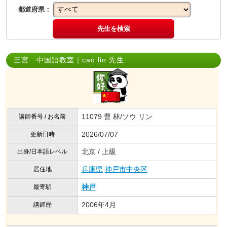
都道府県：
先生を検索
三宮 中国語教室｜cao lin 先生
11079 曹 林/ソウ リン
講師番号 / お名前
2026/07/07
更新日時
北京 / 上級
出身/日本語レベル
兵庫県
神戸市中央区
居住地
神戸
最寄駅
2006年4月
講師歴