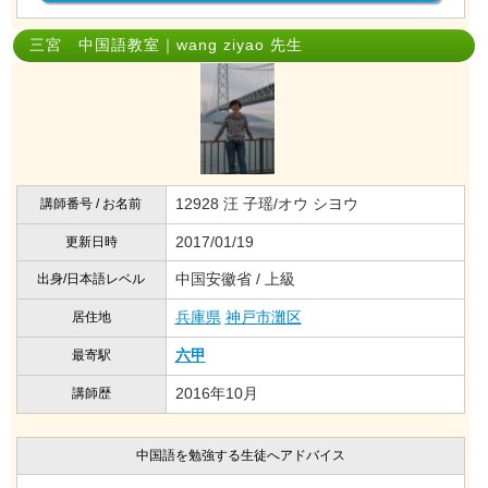
三宮 中国語教室｜wang ziyao 先生
12928 汪 子瑶/オウ シヨウ
講師番号 / お名前
2017/01/19
更新日時
中国安徽省 / 上級
出身/日本語レベル
兵庫県
神戸市灘区
居住地
六甲
最寄駅
2016年10月
講師歴
中国語を勉強する生徒へアドバイス