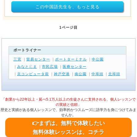
この中国語先生を、もっと見る
1ページ目
ポートライナー
三宮
|
貿易センター
|
ポートターミナル
|
中公園
|
みなとじま
|
市民広場
|
医療センター
|
京コンピュータ前
|
神戸空港
|
南公園
|
中埠頭
|
北埠頭
「創業から22年以上・延べ5.1万人以上の生徒さんに支持される、個人レッスンで
の実績と信頼」
歴史と実績がある個人レッスンで、効率的かつスムーズに語学力を身につけてみま
せんか。
👉まずは、無料で体験したい
無料体験レッスンは、コチラ