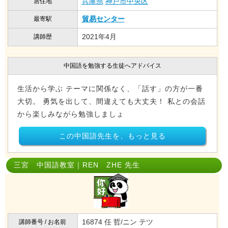
兵庫県
神戸市中央区
居住地
貿易センター
最寄駅
2021年4月
講師歴
中国語を勉強する生徒へアドバイス
生活から学ぶ テーマに関係なく、「話す」の方が一番
大切。 勇気を出して、間違えても大丈夫！ 私との会話
から楽しみながら勉強しましょ
この中国語先生を、もっと見る
三宮 中国語教室｜REN ZHE 先生
16874 任 哲/ニン テツ
講師番号 / お名前