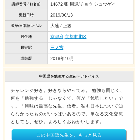
14672 张 周迎/チョウ シュウゲイ
講師番号 / お名前
2019/06/13
更新日時
大連 / 上級
出身/日本語レベル
京都府
京都市北区
居住地
三ノ宮
最寄駅
2018年10月
講師歴
中国語を勉強する生徒へアドバイス
チャレンジ好き。好きならやってみ。 勉強も同じく、
何を「勉強する」じゃなくて、何が「勉強したい」で
す。「興味は最高な先生」信者。私も日本について知
らなかったものがいっぱいあるので、単なる文化交流
としても、ぜひ。よろしくおねがいします。
この中国語先生を、もっと見る