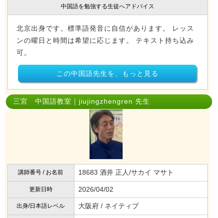
中国語を勉強する生徒へアドバイス
北京出身です。標準語発音に自信があります。 レッス
ンの曜日と時間は希望に応じます。 テキスト持ち込み
可。
この中国語先生を、もっと見る
三宮 中国語教室｜jiujingzhengren 先生
18683 酒井 正人/サカイ マサト
講師番号 / お名前
2026/04/02
更新日時
大阪府 / ネイティブ
出身/日本語レベル