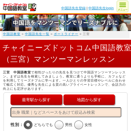
中国語先生登録
|
中国語先生login
中国語教室
>
中国語先生一覧
>
ポートライナー
> 三宮
チャイニーズドットコム中国語教
（三宮）マンツーマンレッスン
三宮 中国語教室
で相性ぴったりの先生を見つけて中国語マンツーマンレッス
ン。まずは先生を検索してみましょう。教室に通うよりも手軽に、カフェなど
を利用してリーズナブルに学べます。一人ひとりの学習目標やレベルに合わせ
て幅広く対応。優秀な先生による質の高いプライベートレッスンで、会話力の
向上にも定評があります。
最寄駅から探す
地図から探す
性別：
どちらでも
男性
女性