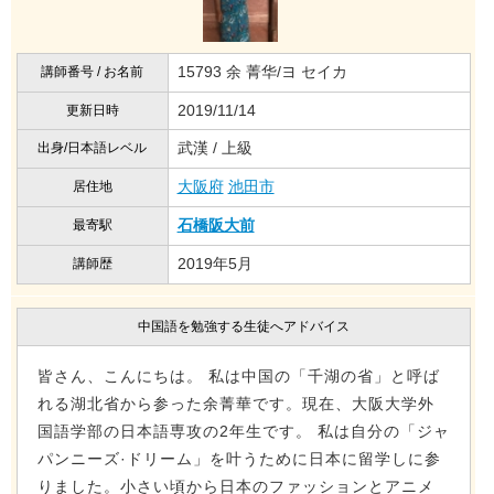
15793 余 菁华/ヨ セイカ
講師番号 / お名前
2019/11/14
更新日時
武漢 / 上級
出身/日本語レベル
大阪府
池田市
居住地
石橋阪大前
最寄駅
2019年5月
講師歴
中国語を勉強する生徒へアドバイス
皆さん、こんにちは。 私は中国の「千湖の省」と呼ば
れる湖北省から参った余菁華です。現在、大阪大学外
国語学部の日本語専攻の2年生です。 私は自分の「ジャ
パンニーズ·ドリーム」を叶うために日本に留学しに参
りました。小さい頃から日本のファッションとアニメ