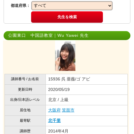
都道府県：
先生を検索
公園東口 中国語教室｜Wu Yawei 先生
15936 呉 亜薇/ゴ アビ
講師番号 / お名前
2020/05/19
更新日時
北京 / 上級
出身/日本語レベル
大阪府
箕面市
居住地
北千里
最寄駅
2014年4月
講師歴