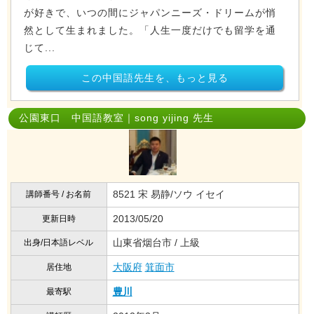
が好きで、いつの間にジャパンニーズ・ドリームが悄
然として生まれました。「人生一度だけでも留学を通
じて...
この中国語先生を、もっと見る
公園東口 中国語教室｜song yijing 先生
8521 宋 易静/ソウ イセイ
講師番号 / お名前
2013/05/20
更新日時
山東省烟台市 / 上級
出身/日本語レベル
大阪府
箕面市
居住地
豊川
最寄駅