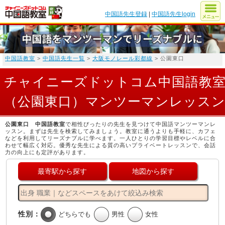
中国語先生登録
|
中国語先生login
中国語教室
>
中国語先生一覧
>
大阪モノレール彩都線
> 公園東口
チャイニーズドットコム中国語教
（公園東口）マンツーマンレッス
公園東口 中国語教室
で相性ぴったりの先生を見つけて中国語マンツーマンレ
ッスン。まずは先生を検索してみましょう。教室に通うよりも手軽に、カフェ
などを利用してリーズナブルに学べます。一人ひとりの学習目標やレベルに合
わせて幅広く対応。優秀な先生による質の高いプライベートレッスンで、会話
力の向上にも定評があります。
最寄駅から探す
地図から探す
性別：
どちらでも
男性
女性