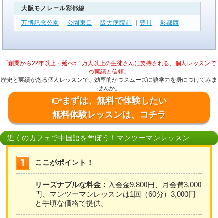
大阪モノレール彩都線
万博記念公園
|
公園東口
|
阪大病院前
|
豊川
|
彩都西
「創業から22年以上・延べ5.1万人以上の生徒さんに支持される、個人レッスンで
の実績と信頼」
歴史と実績がある個人レッスンで、効率的かつスムーズに語学力を身につけてみま
せんか。
👉まずは、無料で体験したい
無料体験レッスンは、コチラ
近くのカフェで中国語を学ぼう！マンツーマンレッスン
ここがポイント！
リーズナブルな料金：
入会金9,800円、月会費3,000
円、マンツーマンレッスンは1回（60分）3,000円
と手頃な価格で提供。