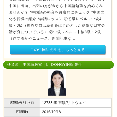
中国に出向、出張の方が今から中国語勉強を始めてみ
ませんか？ *中国語の発音を徹底的にチェック *中国文
化や習慣の紹介 *会話レッスン ①初級レベル～中級4
級・3級（挨拶や自己紹介をはじめとした簡単な日常会
話が身についている） ②中級レベル～中検3級・2級
（作文添削やニュース、新聞記事な...
この中国語先生を、もっと見る
妙音通 中国語教室｜LI DONGYING 先生
12733 李 东颖/リ トウエイ
講師番号 / お名前
2016/10/18
更新日時