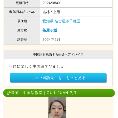
2024/08/06
更新日時
吉林 / 上級
出身/日本語レベル
愛知県
名古屋市千種区
居住地
茶屋ヶ坂
最寄駅
2024年2月
講師歴
中国語を勉強する生徒へアドバイス
一緒に楽しく中国語学びましょ！
この中国語先生を、もっと見る
妙音通 中国語教室｜GU LIJUAN 先生