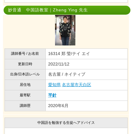
妙音通 中国語教室｜Zheng Ying 先生
16314 郑 莹/テイ エイ
講師番号 / お名前
2022/11/12
更新日時
名古屋 / ネイティブ
出身/日本語レベル
愛知県
名古屋市天白区
居住地
平針
最寄駅
2020年6月
講師歴
中国語を勉強する生徒へアドバイス