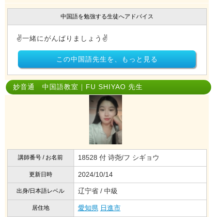
中国語を勉強する生徒へアドバイス
✌️一緒にがんばりましょう✌️
この中国語先生を、もっと見る
妙音通 中国語教室｜FU SHIYAO 先生
18528 付 诗尧/フ シギョウ
講師番号 / お名前
2024/10/14
更新日時
辽宁省 / 中級
出身/日本語レベル
愛知県
日進市
居住地