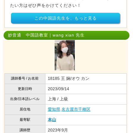
たい方はぜひ声をかけてください！
この中国語先生を、もっと見る
妙音通 中国語教室｜wang xian 先生
18185 王 娴/オウ カン
講師番号 / お名前
2023/09/14
更新日時
上海 / 上級
出身/日本語レベル
愛知県
名古屋市千種区
居住地
本山
最寄駅
2023年9月
講師歴