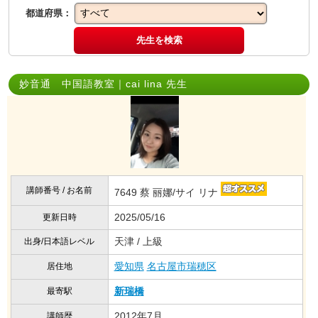
都道府県：
先生を検索
妙音通 中国語教室｜cai lina 先生
講師番号 / お名前
7649 蔡 丽娜/サイ リナ
2025/05/16
更新日時
天津 / 上級
出身/日本語レベル
愛知県
名古屋市瑞穂区
居住地
新瑞橋
最寄駅
2012年7月
講師歴