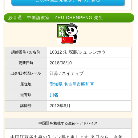
この中国語先生を、もっと見る
妙音通 中国語教室｜ZHU CHENPENG 先生
10312 朱 琛鹏/シュ シンホウ
講師番号 / お名前
2018/08/10
更新日時
江苏 / ネイティブ
出身/日本語レベル
愛知県
名古屋市昭和区
居住地
川名
最寄駅
2013年6月
講師歴
中国語を勉強する生徒へアドバイス
中国江蘇省出身の朱シン鵬と申します 来日から、今年