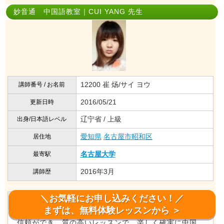
妙音通 中国語教室｜CUI YANG 先生
12200 崔 炀/サイ ヨウ
講師番号 / お名前
2016/05/21
更新日時
辽宁省 / 上級
出身/日本語レベル
愛知県
名古屋市昭和区
居住地
名古屋大学
最寄駅
2016年3月
講師歴
＼お気軽にお申し込みください！／
中国語を勉強する生徒へアドバイス
まずは、無料体験レッスンから ＞
信頼ができ、質の高いレッスンで、楽しく確実に中国