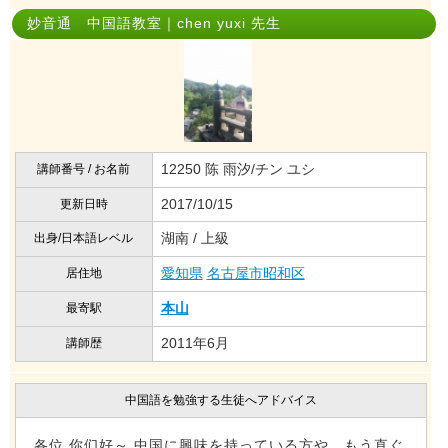
妙音通 中国語教室｜chen yuxi 先生
12250 陈 雨汐/チン ユシ
講師番号 / お名前
2017/10/15
更新日時
湖南 / 上級
出身/日本語レベル
愛知県
名古屋市昭和区
居住地
本山
最寄駅
2011年6月
講師歴
中国語を勉強する生徒へアドバイス
各位 你们好～ 中国に興味を持っている方や、もう直ぐ