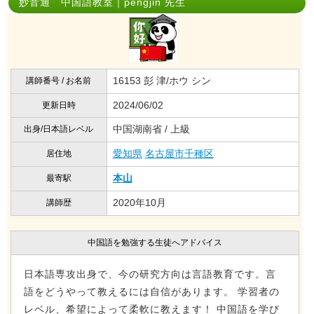
妙音通 中国語教室｜pengjin 先生
16153 彭 津/ホウ シン
講師番号 / お名前
2024/06/02
更新日時
中国湖南省 / 上級
出身/日本語レベル
愛知県
名古屋市千種区
居住地
本山
最寄駅
2020年10月
講師歴
中国語を勉強する生徒へアドバイス
日本語専攻出身で、今の研究方向は言語教育です。言
語をどうやって教えるには自信があります。 学習者の
レベル、希望によって柔軟に教えます！ 中国語を学び