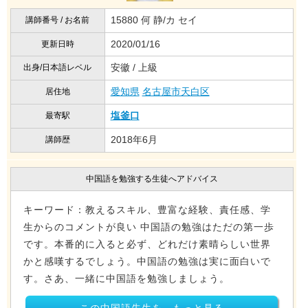
15880 何 静/カ セイ
講師番号 / お名前
2020/01/16
更新日時
安徽 / 上級
出身/日本語レベル
愛知県
名古屋市天白区
居住地
塩釜口
最寄駅
2018年6月
講師歴
中国語を勉強する生徒へアドバイス
キーワード：教えるスキル、豊富な経験、責任感、学
生からのコメントが良い 中国語の勉強はただの第一歩
です。本番的に入ると必ず、どれだけ素晴らしい世界
かと感嘆するでしょう。中国語の勉強は実に面白いで
す。さあ、一緒に中国語を勉強しましょう。