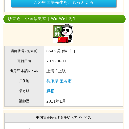
この中国語先生を、もっと見る
妙音通 中国語教室｜Wu Wei 先生
6543 吴 伟/ゴ イ
講師番号 / お名前
2026/06/11
更新日時
上海 / 上級
出身/日本語レベル
兵庫県
宝塚市
居住地
浜松
最寄駅
2011年1月
講師歴
中国語を勉強する生徒へアドバイス