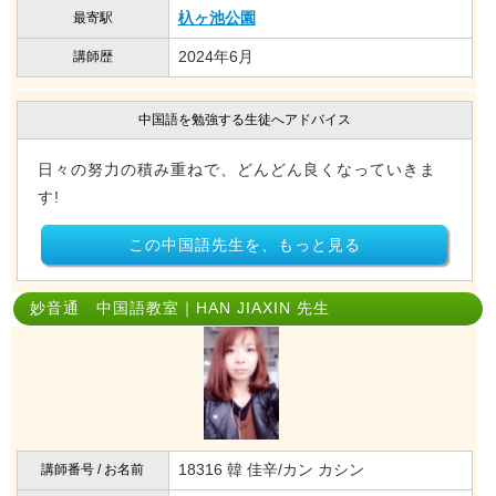
杁ヶ池公園
最寄駅
2024年6月
講師歴
中国語を勉強する生徒へアドバイス
日々の努力の積み重ねで、どんどん良くなっていきま
す!
この中国語先生を、もっと見る
妙音通 中国語教室｜HAN JIAXIN 先生
18316 韓 佳辛/カン カシン
講師番号 / お名前