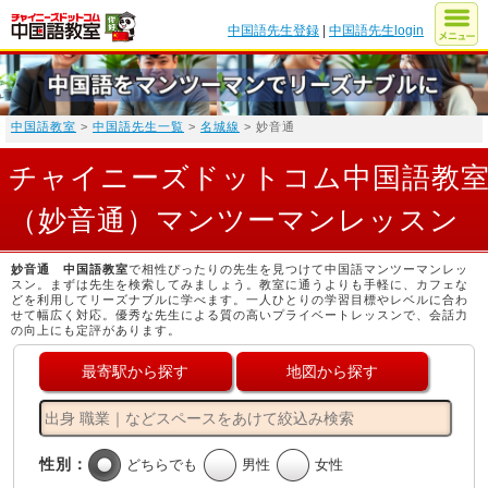
中国語先生登録
|
中国語先生login
中国語教室
>
中国語先生一覧
>
名城線
> 妙音通
チャイニーズドットコム中国語教
（妙音通）マンツーマンレッスン
妙音通 中国語教室
で相性ぴったりの先生を見つけて中国語マンツーマンレッ
スン。まずは先生を検索してみましょう。教室に通うよりも手軽に、カフェな
どを利用してリーズナブルに学べます。一人ひとりの学習目標やレベルに合わ
せて幅広く対応。優秀な先生による質の高いプライベートレッスンで、会話力
の向上にも定評があります。
最寄駅から探す
地図から探す
性別：
どちらでも
男性
女性