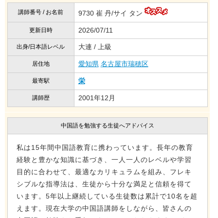
講師番号 / お名前
9730 崔 丹/サイ タン
2026/07/11
更新日時
大連 / 上級
出身/日本語レベル
愛知県
名古屋市瑞穂区
居住地
栄
最寄駅
2001年12月
講師歴
中国語を勉強する生徒へアドバイス
私は15年間中国語教育に携わっています。長年の教育
経験と豊かな知識に基づき、一人一人のレベルや学習
目的に合わせて、最適なカリキュラムを組み、フレキ
シブルな指導法は、生徒から十分な満足と信頼を得て
います。5年以上継続している生徒数は累計で10名を超
えます。現在大学の中国語講師をしながら、皆さんの