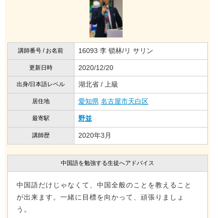
16093 李 锁林/リ サリン
講師番号 / お名前
2020/12/20
更新日時
湖北省 / 上級
出身/日本語レベル
愛知県
名古屋市天白区
居住地
野並
最寄駅
2020年3月
講師歴
中国語を勉強する生徒へアドバイス
中国語だけじゃなくて、中国全般のことを教えること
が出来ます。一緒に目標を向かって、頑張りましょ
う。