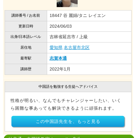
18447 谷 麗娟/タニ レイエン
講師番号 / お名前
2024/06/03
更新日時
吉林省延吉市 / 上級
出身/日本語レベル
愛知県
名古屋市北区
居住地
志賀本通
最寄駅
2022年1月
講師歴
中国語を勉強する生徒へアドバイス
性格が明るい、なんでもチャレンジャーしたい、いく
ら困難な事あっても解決できるように頑張れます。
この中国語先生を、もっと見る