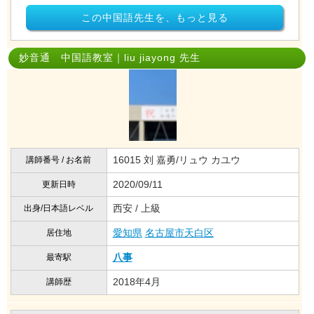
この中国語先生を、もっと見る
妙音通 中国語教室｜liu jiayong 先生
16015 刘 嘉勇/リュウ カユウ
講師番号 / お名前
2020/09/11
更新日時
西安 / 上級
出身/日本語レベル
愛知県
名古屋市天白区
居住地
八事
最寄駅
2018年4月
講師歴