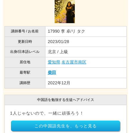
17990 李 卓/リ タク
講師番号 / お名前
2023/01/28
更新日時
北京 / 上級
出身/日本語レベル
愛知県
名古屋市南区
居住地
柴田
最寄駅
2022年12月
講師歴
中国語を勉強する生徒へアドバイス
1人じゃないので、一緒に頑張ろう！
この中国語先生を、もっと見る