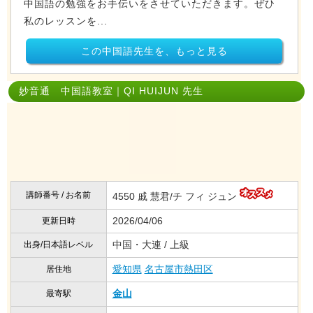
中国語の勉強をお手伝いをさせていただきます。ぜひ
私のレッスンを...
この中国語先生を、もっと見る
妙音通 中国語教室｜QI HUIJUN 先生
講師番号 / お名前
4550 戚 慧君/チ フィ ジュン
2026/04/06
更新日時
中国・大連 / 上級
出身/日本語レベル
愛知県
名古屋市熱田区
居住地
金山
最寄駅