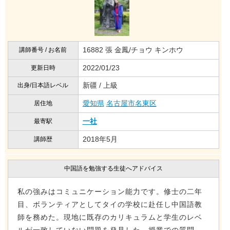
16882 張 金鳳/チョウ キンホウ
講師番号 / お名前
2022/01/23
更新日時
新疆 / 上級
出身/日本語レベル
愛知県
名古屋市名東区
居住地
一社
最寄駅
2018年5月
講師歴
中国語を勉強する生徒へアドバイス
私の強みはコミュニケーション能力です。修士の二年
目、ボランティアとしてタイの学校に赴任し中国語教
師を務めた。現地に既存のカリキュラムと学生のレベ