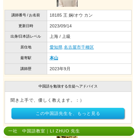
18185 王 娴/オウ カン
講師番号 / お名前
2023/09/14
更新日時
上海 / 上級
出身/日本語レベル
愛知県
名古屋市千種区
居住地
本山
最寄駅
2023年9月
講師歴
中国語を勉強する生徒へアドバイス
聞き上手で、優しく教えます。：）
この中国語先生を、もっと見る
一社 中国語教室｜LI ZHUO 先生