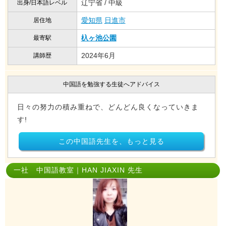
辽宁省 / 中級
出身/日本語レベル
愛知県
日進市
居住地
杁ヶ池公園
最寄駅
2024年6月
講師歴
中国語を勉強する生徒へアドバイス
日々の努力の積み重ねで、どんどん良くなっていきま
す!
この中国語先生を、もっと見る
一社 中国語教室｜HAN JIAXIN 先生