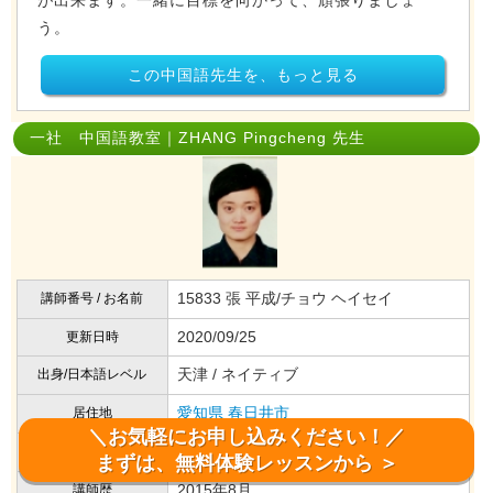
が出来ます。一緒に目標を向かって、頑張りましょ
う。
この中国語先生を、もっと見る
一社 中国語教室｜ZHANG Pingcheng 先生
15833 張 平成/チョウ ヘイセイ
講師番号 / お名前
2020/09/25
更新日時
天津 / ネイティブ
出身/日本語レベル
愛知県
春日井市
居住地
＼お気軽にお申し込みください！／
味美
最寄駅
まずは、無料体験レッスンから ＞
2015年8月
講師歴