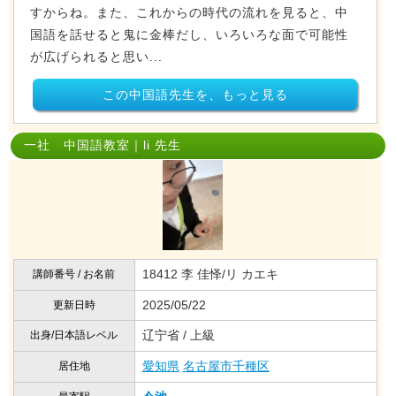
すからね。また、これからの時代の流れを見ると、中
国語を話せると鬼に金棒だし、いろいろな面で可能性
が広げられると思い...
この中国語先生を、もっと見る
一社 中国語教室｜li 先生
18412 李 佳怿/リ カエキ
講師番号 / お名前
2025/05/22
更新日時
辽宁省 / 上級
出身/日本語レベル
愛知県
名古屋市千種区
居住地