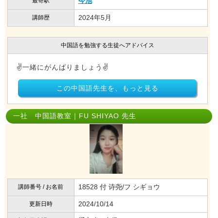
今池
最寄駅
2024年5月
講師歴
中国語を勉強する生徒へアドバイス
✌️一緒にがんばりましょう✌️
この中国語先生を、もっと見る
一社 中国語教室｜FU SHIYAO 先生
18528 付 诗尧/フ シギョウ
講師番号 / お名前
2024/10/14
更新日時