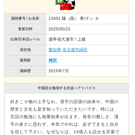
13491 陳（陈） 希/チン キ
講師番号 / お名前
2025/05/23
更新日時
遼寧省大連市 / 上級
出身/日本語レベル
愛知県
名古屋市緑区
居住地
神沢
最寄駅
2015年7月
講師歴
中国語を勉強する生徒へアドバイス
好きこそ物の上手なれ。漢字の語源の由来や、中国の
歴史と文化も是非知っていただきたいです。時には、
言語の勉強にも相乗効果が出ます。発音の難しさ、漢
字の多さに恐れず、本気でやれば、必ずできると自分
を信じて下さい。なぜならば、14億人も話せる言葉で