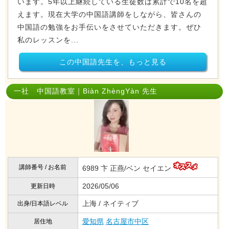
います。5年以上継続している生徒数は累計で10名を超
えます。現在大学の中国語講師をしながら、皆さんの
中国語の勉強をお手伝いをさせていただきます。ぜひ
私のレッスンを...
この中国語先生を、もっと見る
一社 中国語教室｜Biàn ZhèngYàn 先生
講師番号 / お名前
6989 卞 正燕/ベン セイエン
2026/05/06
更新日時
上海 / ネイティブ
出身/日本語レベル
愛知県
名古屋市中区
居住地