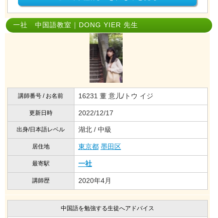
一社 中国語教室｜DONG YIER 先生
16231 董 意儿/トウ イジ
講師番号 / お名前
2022/12/17
更新日時
湖北 / 中級
出身/日本語レベル
東京都
墨田区
居住地
一社
最寄駅
2020年4月
講師歴
中国語を勉強する生徒へアドバイス