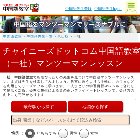
中国語先生登録
|
中国語先生login
中国語教室
>
中国語先生一覧
>
東山線
> 一社
チャイニーズドットコム中国語教
（一社）マンツーマンレッスン
一社 中国語教室
で相性ぴったりの先生を見つけて中国語マンツーマンレッス
ン。まずは先生を検索してみましょう。教室に通うよりも手軽に、カフェなど
を利用してリーズナブルに学べます。一人ひとりの学習目標やレベルに合わせ
て幅広く対応。優秀な先生による質の高いプライベートレッスンで、会話力の
向上にも定評があります。
最寄駅から探す
地図から探す
性別：
どちらでも
男性
女性