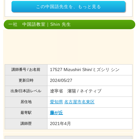
この中国語先生を、もっと見る
一社 中国語教室｜Shin 先生
17527 Mizushiri Shin/ミズシリ シン
講師番号 / お名前
2024/05/27
更新日時
遼寧省 瀋陽 / ネイティブ
出身/日本語レベル
愛知県
名古屋市名東区
居住地
藤が丘
最寄駅
2021年4月
講師歴