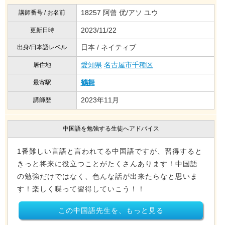
18257 阿曾 优/アソ ユウ
講師番号 / お名前
2023/11/22
更新日時
日本 / ネイティブ
出身/日本語レベル
愛知県
名古屋市千種区
居住地
鶴舞
最寄駅
2023年11月
講師歴
中国語を勉強する生徒へアドバイス
1番難しい言語と言われてる中国語ですが、習得すると
きっと将来に役立つことがたくさんあります！中国語
の勉強だけではなく、色んな話が出来たらなと思いま
す！楽しく喋って習得していこう！！
この中国語先生を、もっと見る