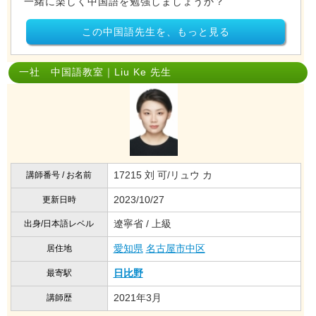
一緒に楽しく中国語を勉強しましょうか？
この中国語先生を、もっと見る
一社 中国語教室｜Liu Ke 先生
17215 刘 可/リュウ カ
講師番号 / お名前
2023/10/27
更新日時
遼寧省 / 上級
出身/日本語レベル
愛知県
名古屋市中区
居住地
日比野
最寄駅
2021年3月
講師歴