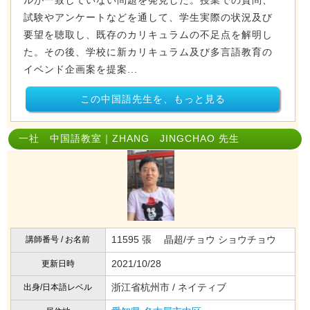
ルが一致していない問題を発見した。授業での質問、
試験やアンケートなどを通して、学生実際の状況及び
要望を聴取し、既存のカリキュラムの不足点を解明し
た。その後、学校に新カリキュラム及び多言語教育の
イベンド企画案を提案...
この中国語先生を、もっと見る
一社 中国語教室｜ZHANG JINGCHAO 先生
11595 張 晶超/チョウ ショウチョウ
講師番号 / お名前
2021/10/28
更新日時
浙江省杭州市 / ネイティブ
出身/日本語レベル