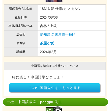
18316 韓 佳辛/カン カシン
講師番号 / お名前
2024/08/06
更新日時
吉林 / 上級
出身/日本語レベル
愛知県
名古屋市千種区
居住地
茶屋ヶ坂
最寄駅
2024年2月
講師歴
中国語を勉強する生徒へアドバイス
一緒に楽しく中国語学びましょ！
この中国語先生を、もっと見る
一社 中国語教室｜pengjin 先生