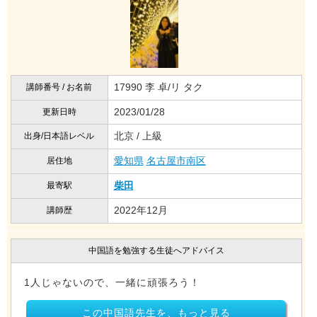
17990 李 卓/リ タク
講師番号 / お名前
2023/01/28
更新日時
北京 / 上級
出身/日本語レベル
愛知県
名古屋市南区
居住地
柴田
最寄駅
2022年12月
講師歴
中国語を勉強する生徒へアドバイス
1人じゃないので、一緒に頑張ろう！
この中国語先生を、もっと見る