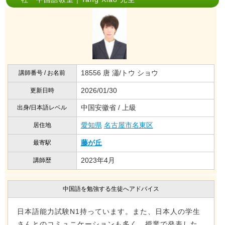
18556 唐 瀟/トウ ショウ
講師番号 / お名前
2026/01/30
更新日時
中国安徽省 / 上級
出身/日本語レベル
愛知県
名古屋市名東区
居住地
藤が丘
最寄駅
2023年4月
講師歴
中国語を勉強する生徒へアドバイス
日本語能力試験N1持っています。また、日本人の学生
さんとのコミュニケーションも多く、授業で発表した