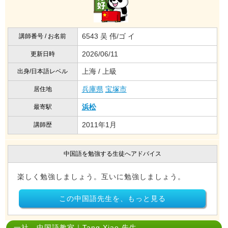
6543 吴 伟/ゴ イ
講師番号 / お名前
2026/06/11
更新日時
上海 / 上級
出身/日本語レベル
兵庫県
宝塚市
居住地
浜松
最寄駅
2011年1月
講師歴
中国語を勉強する生徒へアドバイス
楽しく勉強しましょう。互いに勉強しましょう。
この中国語先生を、もっと見る
一社 中国語教室｜Tang Xiao 先生