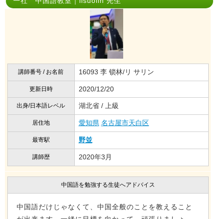
一社 中国語教室｜lisuolin 先生
16093 李 锁林/リ サリン
講師番号 / お名前
2020/12/20
更新日時
湖北省 / 上級
出身/日本語レベル
愛知県
名古屋市天白区
居住地
野並
最寄駅
2020年3月
講師歴
中国語を勉強する生徒へアドバイス
中国語だけじゃなくて、中国全般のことを教えること