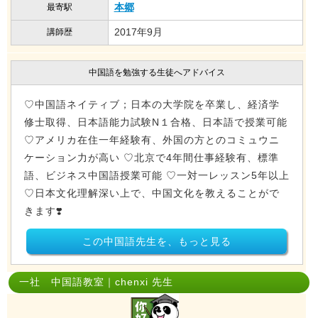
本郷
最寄駅
2017年9月
講師歴
中国語を勉強する生徒へアドバイス
♡中国語ネイティブ；日本の大学院を卒業し、経済学
修士取得、日本語能力試験N１合格、日本語で授業可能
♡アメリカ在住一年経験有、外国の方とのコミュウニ
ケーション力が高い ♡北京で4年間仕事経験有、標準
語、ビジネス中国語授業可能 ♡一対一レッスン5年以上
♡日本文化理解深い上で、中国文化を教えることがで
きます❣️
この中国語先生を、もっと見る
一社 中国語教室｜chenxi 先生