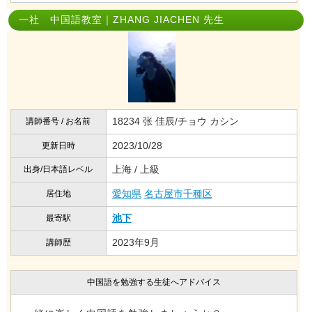
一社 中国語教室｜ZHANG JIACHEN 先生
18234 张 佳辰/チョウ カシン
講師番号 / お名前
2023/10/28
更新日時
上海 / 上級
出身/日本語レベル
愛知県
名古屋市千種区
居住地
池下
最寄駅
2023年9月
講師歴
中国語を勉強する生徒へアドバイス