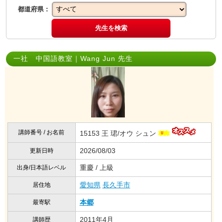
都道府県：
先生を検索
一社 中国語教室｜Wang Jun 先生
講師番号 / お名前
15153 王 珺/オウ シュン
2026/08/03
更新日時
重慶 / 上級
出身/日本語レベル
愛知県
長久手市
居住地
本郷
最寄駅
2011年4月
講師歴