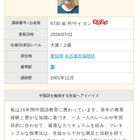
講師番号 / お名前
9730 崔 丹/サイ タン
2026/07/11
更新日時
大連 / 上級
出身/日本語レベル
愛知県
名古屋市瑞穂区
居住地
栄
最寄駅
2001年12月
講師歴
中国語を勉強する生徒へアドバイス
私は15年間中国語教育に携わっています。長年の教育
経験と豊かな知識に基づき、一人一人のレベルや学習
目的に合わせて、最適なカリキュラムを組み、フレキ
シブルな指導法は、生徒から十分な満足と信頼を得て