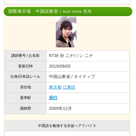
国際展示場 中国語教室｜sun nina 先生
9738 孙 ニナ/ソン ニナ
講師番号 / お名前
2019/08/05
更新日時
中国山東省 / ネイティブ
出身/日本語レベル
東京都
江東区
居住地
辰巳
最寄駅
2009年12月
講師歴
中国語を勉強する生徒へアドバイス