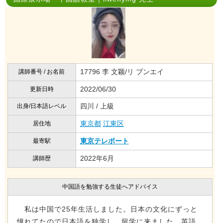
17796 李 文颖/リ ブンエイ
講師番号 / お名前
2022/06/30
更新日時
四川 / 上級
出身/日本語レベル
東京都
江東区
居住地
東京テレポート
最寄駅
2022年6月
講師歴
中国語を勉強する生徒へアドバイス
私は中国で25年生活しました。日本の文化にずっと
憧れてたので日本語を独学し、留学に来ました。英語