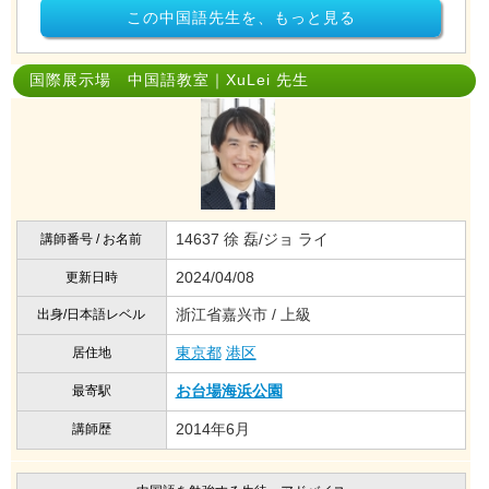
この中国語先生を、もっと見る
国際展示場 中国語教室｜XuLei 先生
14637 徐 磊/ジョ ライ
講師番号 / お名前
2024/04/08
更新日時
浙江省嘉兴市 / 上級
出身/日本語レベル
東京都
港区
居住地
お台場海浜公園
最寄駅
2014年6月
講師歴