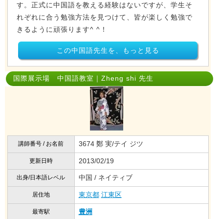
す。正式に中国語を教える経験はないですが、学生そ
れぞれに合う勉強方法を見つけて、皆が楽しく勉強で
きるように頑張ります^ ^！
この中国語先生を、もっと見る
国際展示場 中国語教室｜Zheng shi 先生
3674 鄭 実/テイ ジツ
講師番号 / お名前
2013/02/19
更新日時
中国 / ネイティブ
出身/日本語レベル
東京都
江東区
居住地
豊洲
最寄駅