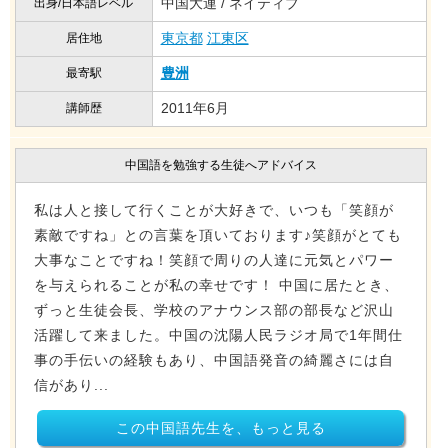
中国大連 / ネイティブ
出身/日本語レベル
東京都
江東区
居住地
豊洲
最寄駅
2011年6月
講師歴
中国語を勉強する生徒へアドバイス
私は人と接して行くことが大好きで、いつも「笑顔が
素敵ですね」との言葉を頂いております♪笑顔がとても
大事なことですね！笑顔で周りの人達に元気とパワー
を与えられることが私の幸せです！ 中国に居たとき、
ずっと生徒会長、学校のアナウンス部の部長など沢山
活躍して来ました。中国の沈陽人民ラジオ局で1年間仕
事の手伝いの経験もあり、中国語発音の綺麗さには自
信があり...
この中国語先生を、もっと見る