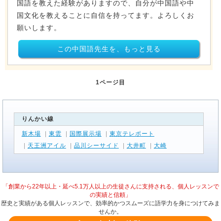
国語を教えた経験がありますので、自分が中国語や中
国文化を教えることに自信を持ってます。よろしくお
願いします。
この中国語先生を、もっと見る
1ページ目
りんかい線
新木場
|
東雲
|
国際展示場
|
東京テレポート
|
天王洲アイル
|
品川シーサイド
|
大井町
|
大崎
「創業から22年以上・延べ5.1万人以上の生徒さんに支持される、個人レッスンで
の実績と信頼」
歴史と実績がある個人レッスンで、効率的かつスムーズに語学力を身につけてみま
せんか。