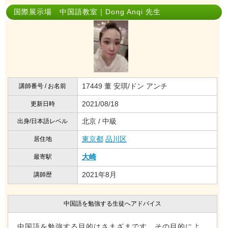
国際展示場 中国語教室｜Dong Anqi 先生
17449 董 安琪/ドン アンチ
講師番号 / お名前
2021/08/18
更新日時
北京 / 中級
出身/日本語レベル
東京都
品川区
居住地
大崎
最寄駅
2021年8月
講師歴
中国語を勉強する生徒へアドバイス
中国語を勉強する目的はさまざまです。その目的によ