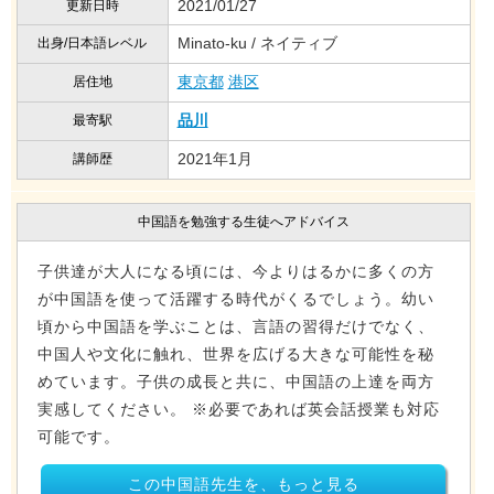
2021/01/27
更新日時
Minato-ku / ネイティブ
出身/日本語レベル
東京都
港区
居住地
品川
最寄駅
2021年1月
講師歴
中国語を勉強する生徒へアドバイス
子供達が大人になる頃には、今よりはるかに多くの方
が中国語を使って活躍する時代がくるでしょう。幼い
頃から中国語を学ぶことは、言語の習得だけでなく、
中国人や文化に触れ、世界を広げる大きな可能性を秘
めています。子供の成長と共に、中国語の上達を両方
実感してください。 ※必要であれば英会話授業も対応
可能です。
この中国語先生を、もっと見る