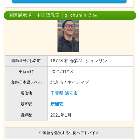
国際展示場 中国語教室｜qi chunlin 先生
16773 祁 春霖/キ シュンリン
講師番号 / お名前
2021/01/18
更新日時
北京市 / ネイティブ
出身/日本語レベル
千葉県
浦安市
居住地
新浦安
最寄駅
2021年1月
講師歴
中国語を勉強する生徒へアドバイス