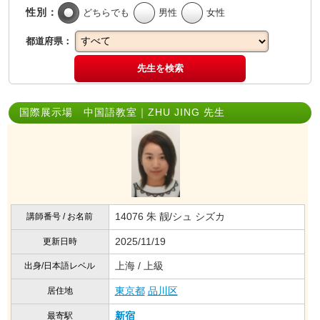
性別：
どちらでも
男性
女性
都道府県：
先生を検索
国際展示場 中国語教室｜ZHU JING 先生
14076 朱 靓/シュ シズカ
講師番号 / お名前
2025/11/19
更新日時
上海 / 上級
出身/日本語レベル
東京都
品川区
居住地
新宿
最寄駅