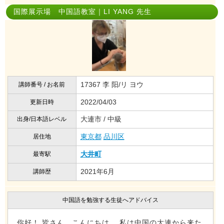
国際展示場 中国語教室｜LI YANG 先生
17367 李 阳/リ ヨウ
講師番号 / お名前
2022/04/03
更新日時
大連市 / 中級
出身/日本語レベル
東京都
品川区
居住地
大井町
最寄駅
2021年6月
講師歴
中国語を勉強する生徒へアドバイス
你好！ 皆さん、こんにちは。 私は中国の大連から来た