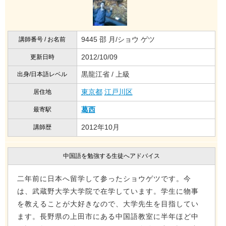
9445 邵 月/ショウ ゲツ
講師番号 / お名前
2012/10/09
更新日時
黒龍江省 / 上級
出身/日本語レベル
東京都
江戸川区
居住地
葛西
最寄駅
2012年10月
講師歴
中国語を勉強する生徒へアドバイス
二年前に日本へ留学して参ったショウゲツです。今
は、武蔵野大学大学院で在学しています。学生に物事
を教えることが大好きなので、大学先生を目指してい
ます。長野県の上田市にある中国語教室に半年ほど中