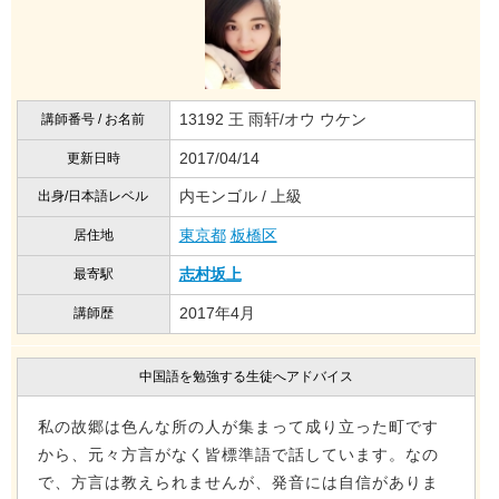
13192 王 雨轩/オウ ウケン
講師番号 / お名前
2017/04/14
更新日時
内モンゴル / 上級
出身/日本語レベル
東京都
板橋区
居住地
志村坂上
最寄駅
2017年4月
講師歴
中国語を勉強する生徒へアドバイス
私の故郷は色んな所の人が集まって成り立った町です
から、元々方言がなく皆標準語で話しています。なの
で、方言は教えられませんが、発音には自信がありま