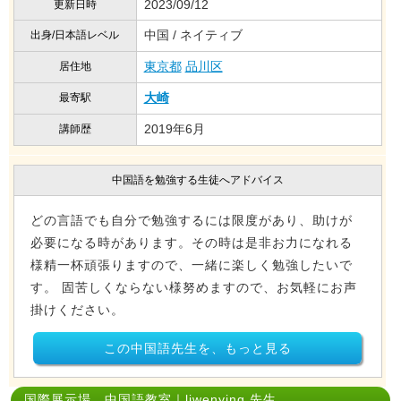
2023/09/12
更新日時
中国 / ネイティブ
出身/日本語レベル
東京都
品川区
居住地
大崎
最寄駅
2019年6月
講師歴
中国語を勉強する生徒へアドバイス
どの言語でも自分で勉強するには限度があり、助けが
必要になる時があります。その時は是非お力になれる
様精一杯頑張りますので、一緒に楽しく勉強したいで
す。 固苦しくならない様努めますので、お気軽にお声
掛けください。
この中国語先生を、もっと見る
国際展示場 中国語教室｜liwenying 先生