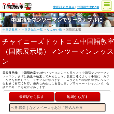
中国語先生登録
|
中国語先生login
中国語教室
>
中国語先生一覧
>
りんかい線
> 国際展示場
チャイニーズドットコム中国語教
（国際展示場）マンツーマンレッス
ン
国際展示場 中国語教室
で相性ぴったりの先生を見つけて中国語マンツーマン
レッスン。まずは先生を検索してみましょう。教室に通うよりも手軽に、カフ
ェなどを利用してリーズナブルに学べます。一人ひとりの学習目標やレベルに
合わせて幅広く対応。優秀な先生による質の高いプライベートレッスンで、会
話力の向上にも定評があります。
最寄駅から探す
地図から探す