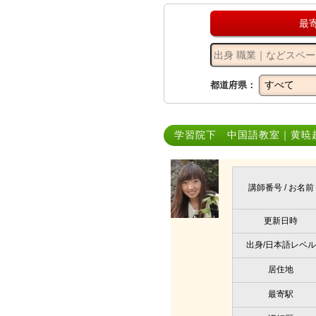
最
都道府県：
学習院下 中国語教室｜黄暁
講師番号 / お名前
更新日時
出身/日本語レベル
居住地
最寄駅