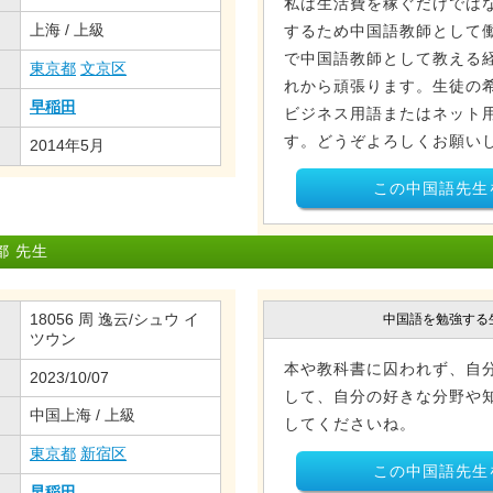
私は生活費を稼ぐだけでは
上海 / 上級
するため中国語教師として
で中国語教師として教える
東京都
文京区
れから頑張ります。生徒の
早稲田
ビジネス用語またはネット
す。どうぞよろしくお願い
2014年5月
この中国語先生
都 先生
18056 周 逸云/シュウ イ
中国語を勉強する
ツウン
本や教科書に囚われず、自
2023/10/07
して、自分の好きな分野や
中国上海 / 上級
してくださいね。
東京都
新宿区
この中国語先生
早稲田