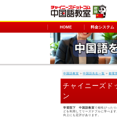
HOME
料金システム
中国語教室
>
中国語先生一覧
>
都電
チャイニーズド
ン
学習院下 中国語教室
で相性ぴったり
どを利用してリーズナブルに学べます
向上にも定評があります。