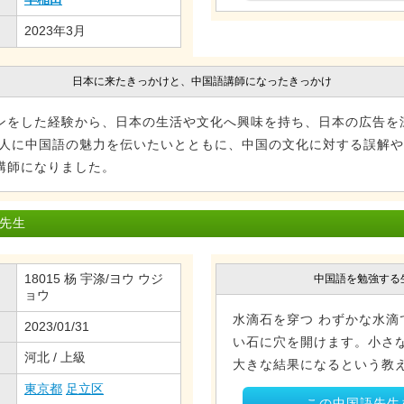
2023年3月
日本に来たきっかけと、中国語講師になったきっかけ
ンをした経験から、日本の生活や文化へ興味を持ち、日本の広告を
の人に中国語の魅力を伝いたいとともに、中国の文化に対する誤解
講師になりました。
 先生
18015 杨 宇涤/ヨウ ウジ
中国語を勉強する
ョウ
水滴石を穿つ わずかな水滴
2023/01/31
い石に穴を開けます。小さ
河北 / 上級
大きな結果になるという教
東京都
足立区
この中国語先生