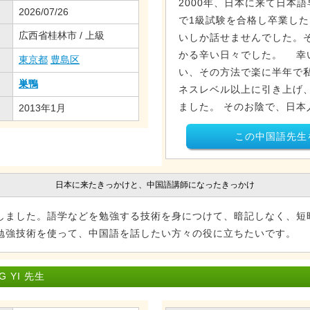
2000年、日本に来て日本
2026/07/26
で1級試験を合格し卒業した
広西省桂林市 / 上級
いしか話せませんでした。
かる辛い日々でした。 幸
東京都
豊島区
い、その方法で楽に半年で私
巣鴨
ネスレベル以上に引き上げ
ました。 そのお陰で、日本人
2013年1月
この中国語先生
日本に来たきっかけと、中国語講師になったきっかけ
しました。語学などを勉強する技術を身につけて、暗記しなく、短
勉強技術を使って、中国語を話したい方々の役に立ちたいです。
 YI 先生