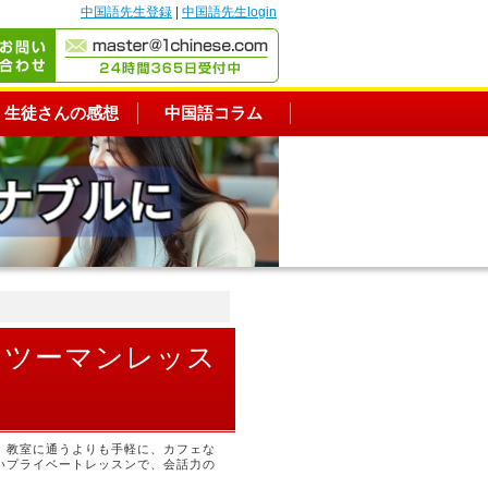
中国語先生登録
|
中国語先生login
生徒さんの感想
中国語コラム
ンツーマンレッス
。教室に通うよりも手軽に、カフェな
いプライベートレッスンで、会話力の