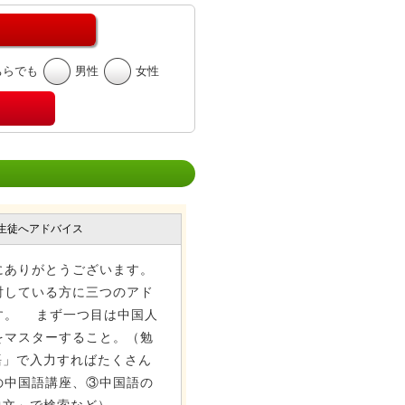
ちらでも
男性
女性
生徒へアドバイス
にありがとうございます。
している方に三つのアド
す。 まず一つ目は中国人
をマスターすること。（勉
国語」で入力すればたくさん
の中国語講座、③中国語の