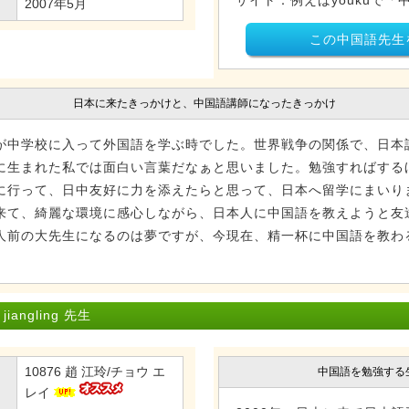
サイト：例えばyoukuで「中
2007年5月
この中国語先生
日本に来たきっかけと、中国語講師になったきっかけ
中学校に入って外国語を学ぶ時でした。世界戦争の関係で、日本
に生まれた私では面白い言葉だなぁと思いました。勉強すればする
に行って、日中友好に力を添えたらと思って、日本へ留学にまいり
来て、綺麗な環境に感心しながら、日本人に中国語を教えようと友
人前の大先生になるのは夢ですが、今現在、精一杯に中国語を教わ
angling 先生
10876 趙 江玲/チョウ エ
中国語を勉強する
レイ