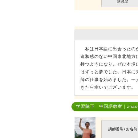
講師歴
私は日本語に出会ったのが
違和感のない中国東北地方
持つようになり、ぜひ本場
はずっと夢でした。日本に
師の仕事を始めました。一
きたら幸いでございます。
学習院下 中国語教室｜zhao ji
講師番号 / お名前