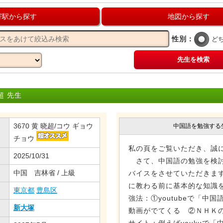
寄駅から探す
地図から探す
性別：
ど
先生を検索
超 先生
3670 黄 晓超/コウ ギョウ
中国語を勉強する
チョウ
私の頁をご覧いただき、誠
2025/10/31
さて、中国語の勉強を検討
中国 吉林省 / 上級
バイスをさせていただきま
に教わる前に基本的な知識
東京都
豊島区
強法：①youtubeで「中
新大塚
動画がでてくる ②ＮＨＫ