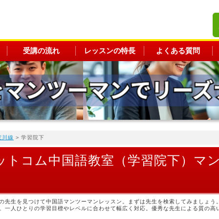
受講の流れ
レッスンの特長
よくある質問
荒川線
> 学習院下
ットコム中国語教室（学習院下）マ
の先生を見つけて中国語マンツーマンレッスン。まずは先生を検索してみましょう
。一人ひとりの学習目標やレベルに合わせて幅広く対応。優秀な先生による質の高