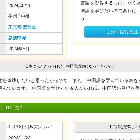
言語を習得するには、たく
2024/05/11
国語を学びたいのであれば
揚州 / 中級
う
東京都
豊島区
この中国語先生
新庚申塚
2024年5月
日本に来たきっかけと、中国語講師になったきっかけ
化を体験したいと思ったからです。また、中国語を学んでいるあな
望んでいます。 中国語を学びたい友人がいれば、中国語の習得を
LING 先生
11132 田 羚/デン レイ
中国語を勉強する
2023/11/23