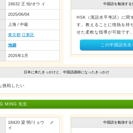
18632 王 怡/オウ イ
中国語を勉強する
2025/06/04
HSK（漢語水平考試）に関
上海 / 中級
す。教えることに情熱を持
せた柔軟な指導が可能です
東京都
江東区
この中国語先生
池袋
2025年1月
日本に来たきっかけと、中国語講師になったきっかけ
も挑戦したい
 MING 先生
18420 梁 明/リョウ メ
中国語を勉強する
イ