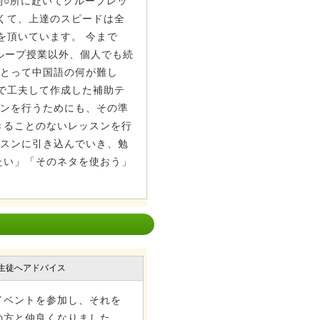
○所に赴いてグループレッ
くて、上達のスピードは全
を頂いています。 今まで
ループ授業以外、個人でも続
にとって中国語の何が難し
で工夫して作成した補助テ
スンを行うためにも、その準
きることのないレッスンを行
ッスンに引き込んでいき、勉
たい」「そのネタを使おう」
生徒へアドバイス
イベントを参加し、それを
の方と仲良くなりました。