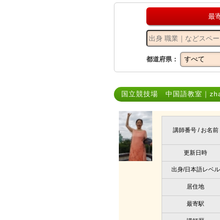
最
都道府県：
国立競技場 中国語教室｜zhao j
講師番号 / お名前
更新日時
出身/日本語レベル
居住地
最寄駅