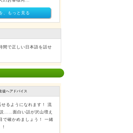
のお客様向...
を、もっと見る
時間で正しい日本語を話せ
生徒へアドバイス
せるようになれます！ 流
小説……面白い話が沢山増え
目で確かめましょう！ 一緒
！！