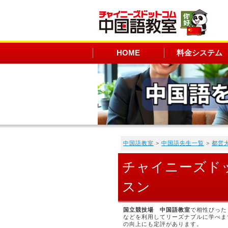
HOME
料金システム
中国語教室
>
中国語先生一覧
>
都営
チャイニーズド
スン
国立競技場 中国語教室
で相性ぴった
などを利用してリーズナブルに学べま
の向上にも定評があります。