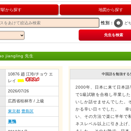
寄駅から探す
地図から探す
性別：
ど
先生を検索
iangling 先生
10876 趙 江玲/チョウ エ
中国語を勉強する
レイ
2000年、日本に来て日本
2026/07/26
で1級試験を合格し卒業した
広西省桂林市 / 上級
いしか話せませんでした。
かる辛い日々でした。 幸
東京都
豊島区
い、その方法で楽に半年で私
巣鴨
ネスレベル以上に引き上げ