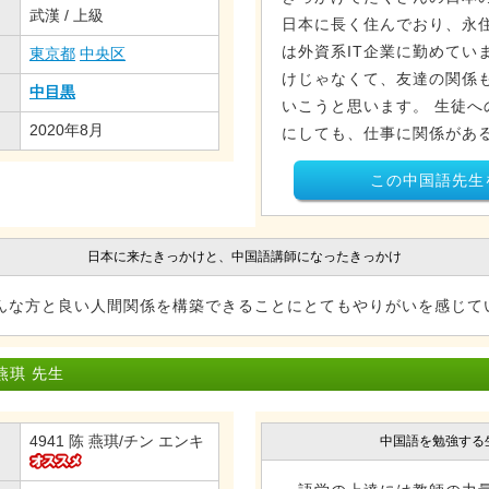
武漢 / 上級
日本に長く住んでおり、永住
は外資系IT企業に勤めてい
東京都
中央区
けじゃなくて、友達の関係
中目黒
いこうと思います。 生徒へ
2020年8月
にしても、仕事に関係がある
この中国語先生
日本に来たきっかけと、中国語講師になったきっかけ
んな方と良い人間関係を構築できることにとてもやりがいを感じて
燕琪 先生
4941 陈 燕琪/チン エンキ
中国語を勉強する