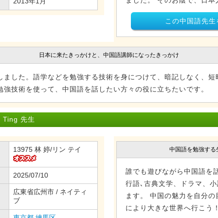
ました。 そのお陰で、日本人
2013年1月
この中国語先生
日本に来たきっかけと、中国語講師になったきっかけ
しました。語学などを勉強する技術を身につけて、暗記しなく、短
勉強技術を使って、中国語を話したい方々の役に立ちたいです。
Ting 先生
13975 林 婷/リン テイ
中国語を勉強する
誰でも遊びながら中国語を話
2025/07/10
行語､古典文学、ドラマ、
広東省広州市 / ネイティ
ます。 中国の魅力を自分の
ブ
により大きな世界へ行こう
東京都
練馬区