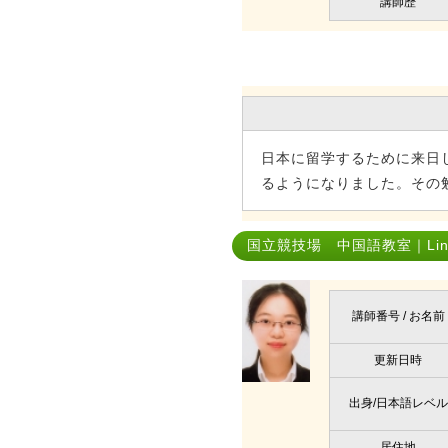
講師歴
日本に留学するために来日
るようになりました。その
国立競技場 中国語教室｜Lin 
講師番号 / お名前
更新日時
出身/日本語レベル
居住地