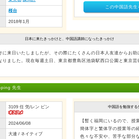
この中国語先生
桜台
2018年1月
日本に来たきっかけと、中国語講師になったきっかけ
けに来日いたしましたが、その際にたくさんの日本人友達からお助
なりました。現在毎週土日、東京都豊島区池袋駅西口公園と東京芸
ing 先生
3109 任 凭/レン ピン
中国語を勉強する
【暫く福岡にいるので、授業
2024/06/08
簡体字と繁体字の授業等の
大連 / ネイティブ
色々な不安や、苦手な部分