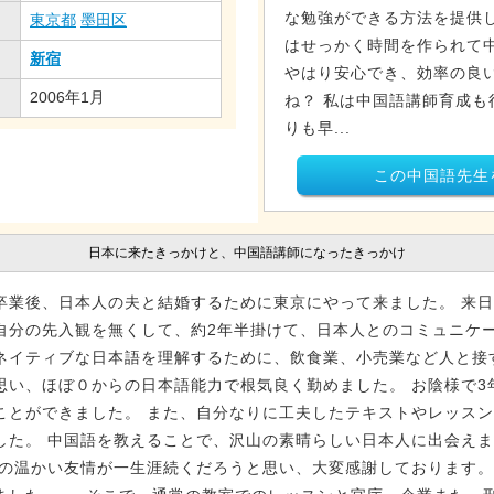
な勉強ができる方法を提供し
東京都
墨田区
はせっかく時間を作られて
新宿
やはり安心でき、効率の良
2006年1月
ね？ 私は中国語講師育成も
りも早...
この中国語先生
日本に来たきっかけと、中国語講師になったきっかけ
卒業後、日本人の夫と結婚するために東京にやって来ました。 来
自分の先入観を無くして、約2年半掛けて、日本人とのコミュニケ
ネイティブな日本語を理解するために、飲食業、小売業など人と接
思い、ほぼ０からの日本語能力で根気良く勤めました。 お陰様で3
ことができました。 また、自分なりに工夫したテキストやレッス
した。 中国語を教えることで、沢山の素晴らしい日本人に出会え
その温かい友情が一生涯続くだろうと思い、大変感謝しております。