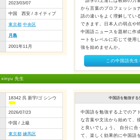
語学の上達には教師の力量
2023/03/07
から言葉のプロフェッショ
中国 西安 / ネイティブ
語の違いをよく理解してい
できます。日本人の弱点や
東京都
中央区
中国語ニュースを題材に作
月島
ートをレベルに応じて使用
2001年11月
強を始めませんか。
この中国語先生
inyu 先生
18342 呉 新宇/ゴ シンウ
中国語を勉強する
中国語を勉強する上でのア
2026/07/23
な言葉や文法から始めて、
中国 / 上級
と良いでしょう。 自分に合
東京都
練馬区
て、楽しく効果的に中国語