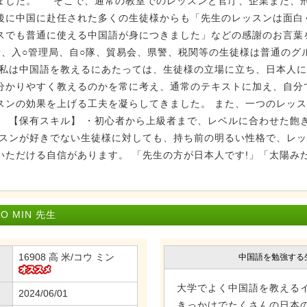
ました。 そこで、通常の教室でのレッスンと官庁、企業また、刑
後に中国に赴任された多くの生徒様からも「先生のレッスンは面白
スでも普通に使える中国語が身につきました」などの感謝のお言葉
所、入○管理局、自○隊、貿易会、県警、税関等の生徒様は普通のグ
 私は中国語を教えるにあたっては、生徒様の立場に立ち、日本人
分かりやすく教えるのかを常に考え、通常のテキストに加え、自分
スンの効果を上げる工夫を凝らしてきました。 また、一つのレッ
。 【保有スキル】 ・初心者から上級者まで、レベルに合わせた飽
ッスンが好きでない生徒様に対しても、持ち前の明るい性格で、レ
いただける自信があります。 「先生の方が日本人です!」「太陽み
 MIN 先生
16908 高 米/コウ ミン
中国語を勉強する
大学でよく中国語を教える
2024/06/01
きっかけでたくさんの日本