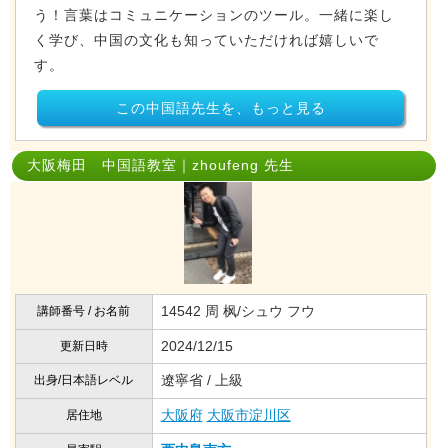
う！言葉はコミュニケーションのツール。一緒に楽し
く学び、中国の文化も知っていただければ嬉しいで
す。
この中国語先生を、もっと見る
大阪梅田 中国語教室｜zhoufeng 先生
14542 周 枫/シュウ フウ
講師番号 / お名前
2024/12/15
更新日時
遼寧省 / 上級
出身/日本語レベル
大阪府
大阪市淀川区
居住地