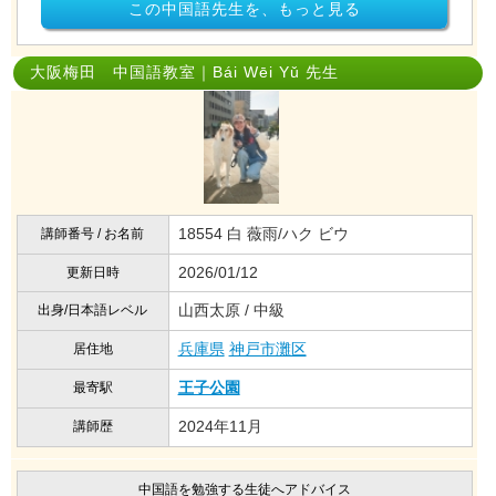
この中国語先生を、もっと見る
大阪梅田 中国語教室｜Bái Wēi Yǔ 先生
18554 白 薇雨/ハク ビウ
講師番号 / お名前
2026/01/12
更新日時
山西太原 / 中級
出身/日本語レベル
兵庫県
神戸市灘区
居住地
王子公園
最寄駅
2024年11月
講師歴
中国語を勉強する生徒へアドバイス