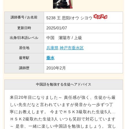
講師番号 / お名前
5238 王 思阳/オウ シヨウ
2025/01/07
更新日時
中国 瀋陽市 / 上級
出身/日本語レベル
兵庫県
神戸市垂水区
居住地
垂水
最寄駅
2010年2月
講師歴
中国語を勉強する生徒へアドバイス
来日20年目になりました～ 責任感が強く、生徒から厳
しい先生だなと言われていますが発音から一歩ずつ丁
寧にお教えします。 今までＨＳＫ3級取れた生徒5人...
ＨＳＫ2級取れた生徒3人 いつも笑顔で対応しています
～ 是非、一緒に楽しい中国語を勉強しましょう。 宜し