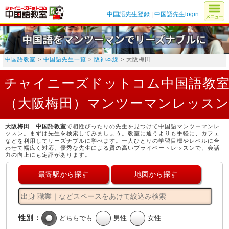
中国語先生登録
|
中国語先生login
中国語教室
>
中国語先生一覧
>
阪神本線
> 大阪梅田
チャイニーズドットコム中国語教
（大阪梅田）マンツーマンレッス
大阪梅田 中国語教室
で相性ぴったりの先生を見つけて中国語マンツーマンレ
ッスン。まずは先生を検索してみましょう。教室に通うよりも手軽に、カフェ
などを利用してリーズナブルに学べます。一人ひとりの学習目標やレベルに合
わせて幅広く対応。優秀な先生による質の高いプライベートレッスンで、会話
力の向上にも定評があります。
最寄駅から探す
地図から探す
性別：
どちらでも
男性
女性