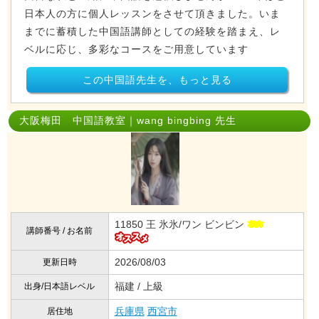
日本人の方に個人レッスンをさせて頂きました。いま
までに蓄積した中国語講師としての経験を踏まえ、レ
ベルに応じ、多彩なコースをご用意しています
この中国語先生を、もっと見る
大阪梅田 中国語教室｜wang bingbing 先生
11850 王 氷氷/ワン ビンビン
講師番号 / お名前
2026/08/03
更新日時
福建 / 上級
出身/日本語レベル
兵庫県
西宮市
居住地