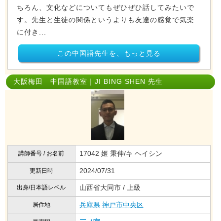
ちろん、文化などについてもぜひぜひ話してみたいで
す。先生と生徒の関係というよりも友達の感覚で気楽
に付き...
この中国語先生を、もっと見る
大阪梅田 中国語教室｜JI BING SHEN 先生
17042 姬 秉伸/キ ヘイシン
講師番号 / お名前
2024/07/31
更新日時
山西省大同市 / 上級
出身/日本語レベル
兵庫県
神戸市中央区
居住地