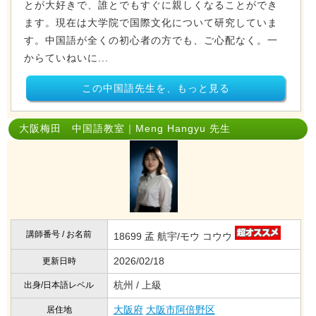
とが大好きで、誰とでもすぐに親しくなることができ
ます。現在は大学院で国際文化について研究していま
す。中国語が全くの初心者の方でも、ご心配なく。一
からていねいに...
この中国語先生を、もっと見る
大阪梅田 中国語教室｜Meng Hangyu 先生
講師番号 / お名前
18699 孟 航宇/モウ コウウ
2026/02/18
更新日時
杭州 / 上級
出身/日本語レベル
大阪府
大阪市阿倍野区
居住地