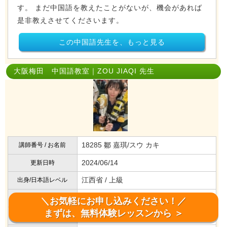
す。 まだ中国語を教えたことがないが、機会があれば
是非教えさせてくださいます。
この中国語先生を、もっと見る
大阪梅田 中国語教室｜ZOU JIAQI 先生
18285 鄒 嘉琪/スウ カキ
講師番号 / お名前
2024/06/14
更新日時
江西省 / 上級
出身/日本語レベル
大阪府
大阪市平野区
居住地
＼お気軽にお申し込みください！／
まずは、無料体験レッスンから ＞
平野
最寄駅