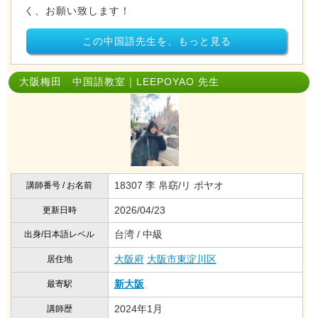
く、お願い致します！
この中国語先生を、もっと見る
大阪梅田 中国語教室｜LEEPOYAO 先生
18307 李 帛窈/リ ポヤオ
講師番号 / お名前
2026/04/23
更新日時
台湾 / 中級
出身/日本語レベル
大阪府
大阪市東淀川区
居住地
新大阪
最寄駅
2024年1月
講師歴