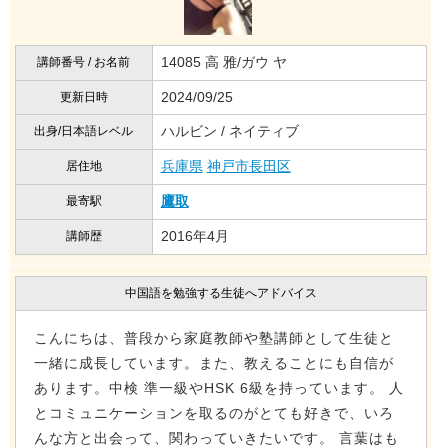
14085 高 雅/ガウ ヤ
講師番号 / お名前
2024/09/25
更新日時
ハルビン / ネイティブ
出身/日本語レベル
兵庫県
神戸市長田区
居住地
鷹取
最寄駅
2016年4月
講師歴
中国語を勉強する生徒へアドバイス
こんにちは、普段から家庭教師や塾講師として生徒と
一緒に成長しています。また、教えることにも自信が
あります。中検 準一級やHSK 6級を持っています。 人
とコミュニケーションを取るのがとても好きで、いろ
んな方と出会って、関わっていきたいです。 言葉はも