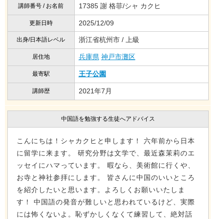
17385 謝 格菲/シャ カクヒ
講師番号 / お名前
2025/12/09
更新日時
浙江省杭州市 / 上級
出身/日本語レベル
兵庫県
神戸市灘区
居住地
王子公園
最寄駅
2021年7月
講師歴
中国語を勉強する生徒へアドバイス
こんにちは！シャカクヒと申します！ 六年前から日本
に留学に来ます。 研究分野は文学で、最近森茉莉のエ
ッセイにハマっています。 暇なら、美術館に行くや、
お寺と神社参拝にします。 皆さんに中国のいいところ
を紹介したいと思います。よろしくお願いいたしま
す！ 中国語の発音が難しいと思われているけど、実際
には怖くないよ。恥ずかしくなくて練習して、絶対話