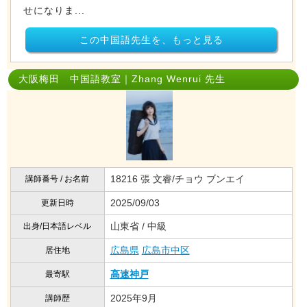
せになりま...
この中国語先生を、もっと見る
大阪梅田 中国語教室｜Zhang Wenrui 先生
18216 張 文睿/チョウ ブンエイ
講師番号 / お名前
2025/09/03
更新日時
山東省 / 中級
出身/日本語レベル
広島県
広島市中区
居住地
高速神戸
最寄駅
2025年9月
講師歴