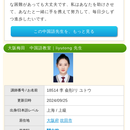
な困難があっても大丈夫です、私はあなたを助けさせ
て、あなたと一緒に手を携えて努力して、毎日少しず
つ進歩したいです。
この中国語先生を、もっと見る
大阪梅田 中国語教室｜liyutong 先生
18514 李 兪彤/リ ユトウ
講師番号 / お名前
2024/09/25
更新日時
上海 / 上級
出身/日本語レベル
大阪府
吹田市
居住地