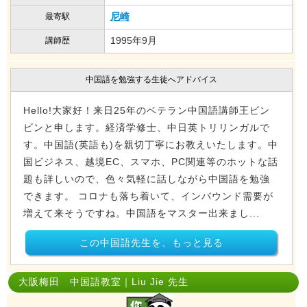
尼崎
最寄駅
1995年9月
講師歴
中国語を勉強する生徒へアドバイス
Hello!大家好！来日25年のベテラン中国語講師王ビン
ビンと申します。経済学修士、中日英トリリンガルで
す。中国語(英語も)を親切丁寧にお教えいたします。中
国ビジネス、越境EC、スマホ、PC関連等のホットな話
題も詳しいので、色々気軽に話しながら中国語を勉強
できます。 コロナも落ち着いて、インバウンド需要が
増えて来そうですね。中国語をマスター出来まし...
この中国語先生を、もっと見る
大阪梅田 中国語教室｜Liu Jie 先生