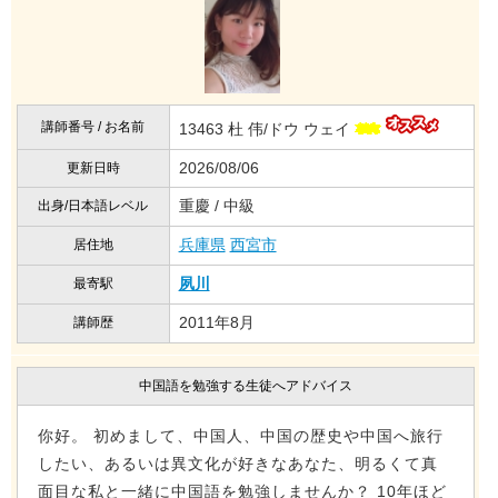
講師番号 / お名前
13463 杜 伟/ドウ ウェイ
2026/08/06
更新日時
重慶 / 中級
出身/日本語レベル
兵庫県
西宮市
居住地
夙川
最寄駅
2011年8月
講師歴
中国語を勉強する生徒へアドバイス
你好。 初めまして、中国人、中国の歴史や中国へ旅行
したい、あるいは異文化が好きなあなた、明るくて真
面目な私と一緒に中国語を勉強しませんか？ 10年ほど