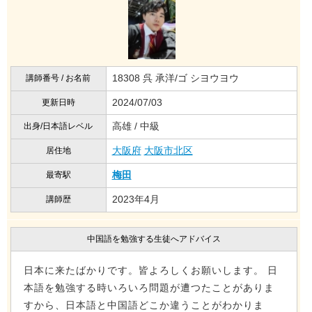
18308 呉 承洋/ゴ シヨウヨウ
講師番号 / お名前
2024/07/03
更新日時
高雄 / 中級
出身/日本語レベル
大阪府
大阪市北区
居住地
梅田
最寄駅
2023年4月
講師歴
中国語を勉強する生徒へアドバイス
日本に来たばかりです。皆よろしくお願いします。 日
本語を勉強する時いろいろ問題が遭つたことがありま
すから、日本語と中国語どこか違うことがわかりま