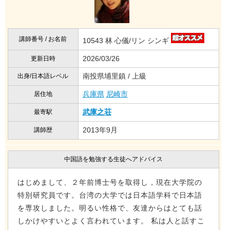
講師番号 / お名前
10543 林 心儀/リン シンギ
2026/03/26
更新日時
南投県埔里鎮 / 上級
出身/日本語レベル
兵庫県
尼崎市
居住地
武庫之荘
最寄駅
2013年9月
講師歴
中国語を勉強する生徒へアドバイス
はじめまして、２年前博士号を取得し，現在大学院の
特別研究員です。台湾の大学では日本語学科で日本語
を専攻しました。明るい性格で、友達からはとても話
しかけやすいとよく言われています。 私は人と話すこ