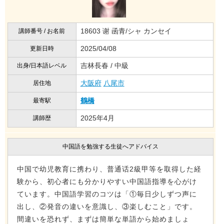
18603 谢 函青/シャ カンセイ
講師番号 / お名前
2025/04/08
更新日時
吉林長春 / 中級
出身/日本語レベル
大阪府
八尾市
居住地
鶴橋
最寄駅
2025年4月
講師歴
中国語を勉強する生徒へアドバイス
中国で幼児教育に携わり、普通话2級甲等を取得した経
験から、初心者にも分かりやすい中国語指導を心がけ
ています。中国語学習のコツは「①毎日少しずつ声に
出し、②発音の違いを意識し、③楽しむこと」です。
間違いを恐れず、まずは簡単な単語から始めましょ