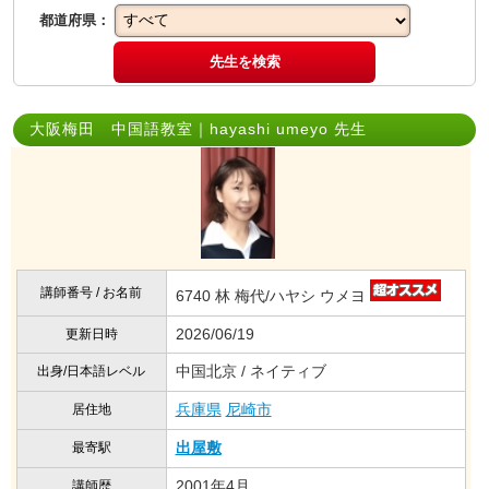
都道府県：
先生を検索
大阪梅田 中国語教室｜hayashi umeyo 先生
講師番号 / お名前
6740 林 梅代/ハヤシ ウメヨ
2026/06/19
更新日時
中国北京 / ネイティブ
出身/日本語レベル
兵庫県
尼崎市
居住地
出屋敷
最寄駅
2001年4月
講師歴