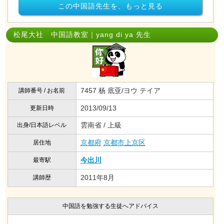
この中国語先生を、もっと見る
松尾大社 中国語教室｜yang di ya 先生
7457 杨 底亚/ヨウ テイア
講師番号 / お名前
2013/09/13
更新日時
雲南省 / 上級
出身/日本語レベル
京都府
京都市上京区
居住地
今出川
最寄駅
2011年8月
講師歴
中国語を勉強する生徒へアドバイス