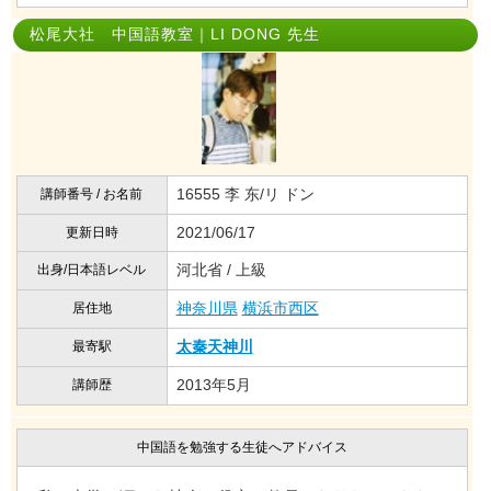
松尾大社 中国語教室｜LI DONG 先生
16555 李 东/リ ドン
講師番号 / お名前
2021/06/17
更新日時
河北省 / 上級
出身/日本語レベル
神奈川県
横浜市西区
居住地
太秦天神川
最寄駅
2013年5月
講師歴
中国語を勉強する生徒へアドバイス