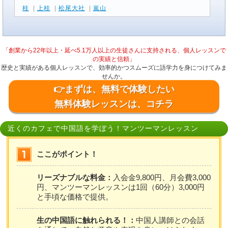
桂
|
上桂
|
松尾大社
|
嵐山
「創業から22年以上・延べ5.1万人以上の生徒さんに支持される、個人レッスンで
の実績と信頼」
歴史と実績がある個人レッスンで、効率的かつスムーズに語学力を身につけてみま
せんか。
👉まずは、無料で体験したい
無料体験レッスンは、コチラ
近くのカフェで中国語を学ぼう！マンツーマンレッスン
ここがポイント！
リーズナブルな料金：
入会金9,800円、月会費3,000
円、マンツーマンレッスンは1回（60分）3,000円
と手頃な価格で提供。
生の中国語に触れられる！：
中国人講師との会話