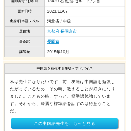
13420 石 红茹/セキ コウジョ
講師番号 / お名前
2021/11/07
更新日時
河北省 / 中級
出身/日本語レベル
京都府
長岡京市
居住地
長岡京
最寄駅
2015年10月
講師歴
中国語を勉強する生徒へアドバイス
私は先生になりたいです。前、友達は中国語を勉強し
たがっているため、その時、教えることが好きになり
ました。こともの時、すっど、標準語勉強していま
す。それから、綺麗な標準語を話すのは得意なこと
だ。
この中国語先生を、もっと見る