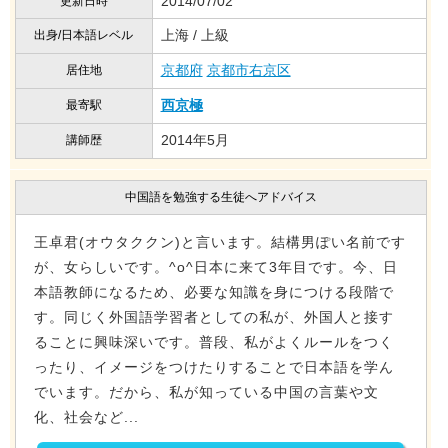
2014/07/02
更新日時
上海 / 上級
出身/日本語レベル
京都府
京都市右京区
居住地
西京極
最寄駅
2014年5月
講師歴
中国語を勉強する生徒へアドバイス
王卓君(オウタククン)と言います。結構男ぽい名前です
が、女らしいです。^o^日本に来て3年目です。今、日
本語教師になるため、必要な知識を身につける段階で
す。同じく外国語学習者としての私が、外国人と接す
ることに興味深いです。普段、私がよくルールをつく
ったり、イメージをつけたりすることで日本語を学ん
でいます。だから、私が知っている中国の言葉や文
化、社会など...