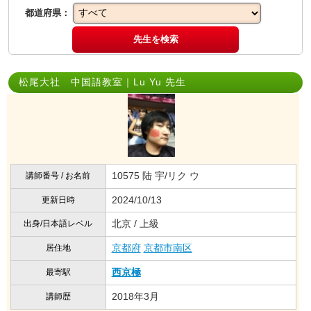
都道府県：
先生を検索
松尾大社 中国語教室｜Lu Yu 先生
10575 陆 宇/リク ウ
講師番号 / お名前
2024/10/13
更新日時
北京 / 上級
出身/日本語レベル
京都府
京都市南区
居住地
西京極
最寄駅
2018年3月
講師歴