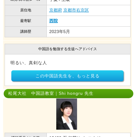
京都府
京都市右京区
居住地
西院
最寄駅
2023年5月
講師歴
中国語を勉強する生徒へアドバイス
明るい、真剣な人
この中国語先生を、もっと見る
松尾大社 中国語教室｜Shi hongru 先生