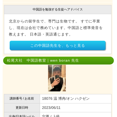
中国語を勉強する生徒へアドバイス
北京からの留学生で、専門は生物です。 すでに卒業
し、現在は会社で務めています。中国語と標準発音を
教えます。 日本語・英語通じます。
この中国語先生を、もっと見る
松尾大社 中国語教室｜wen boran 先生
18076 温 博冉/オン ハクゼン
講師番号 / お名前
2023/06/11
更新日時
宁夏 / 上級
出身/日本語レベル