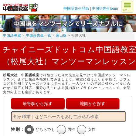
中国語先生登録
|
中国語先生login
中国語教室
>
中国語先生一覧
>
嵐山線
> 松尾大社
チャイニーズドットコム中国語教
（松尾大社）マンツーマンレッス
松尾大社 中国語教室
で相性ぴったりの先生を見つけて中国語マンツーマンレ
ッスン。まずは先生を検索してみましょう。教室に通うよりも手軽に、カフェ
などを利用してリーズナブルに学べます。一人ひとりの学習目標やレベルに合
わせて幅広く対応。優秀な先生による質の高いプライベートレッスンで、会話
力の向上にも定評があります。
最寄駅から探す
地図から探す
性別：
どちらでも
男性
女性