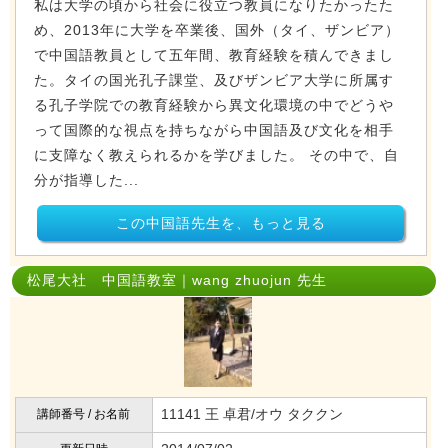
私は大学の頃から社会に役立つ教員になりたかったた
め、2013年に大学を卒業後、国外（タイ、ザンビア）
で中国語教員として五年間、教育経験を積んできまし
た。タイの国光孔子課堂、及びザンビア大学に所属す
る孔子学院での教育経験から異文化環境の中でどうや
って国際的な視点を持ちながら中国語及び文化を相手
に支障なく教えられるかを学びました。 その中で、自
分が指導した...
この中国語先生を、もっと見る
松尾大社 中国語教室｜wang zhuojun 先生
11141 王 卓君/オウ タククン
講師番号 / お名前