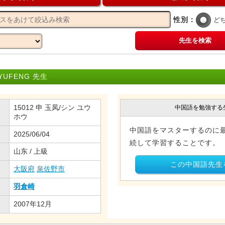
性別：
ど
先生を検索
UFENG 先生
15012 申 玉凤/シン ユウ
中国語を勉強する
ホウ
中国語をマスターするのに
2025/06/04
続して学習することです。
山东 / 上級
この中国語先生
大阪府
泉佐野市
羽倉崎
2007年12月