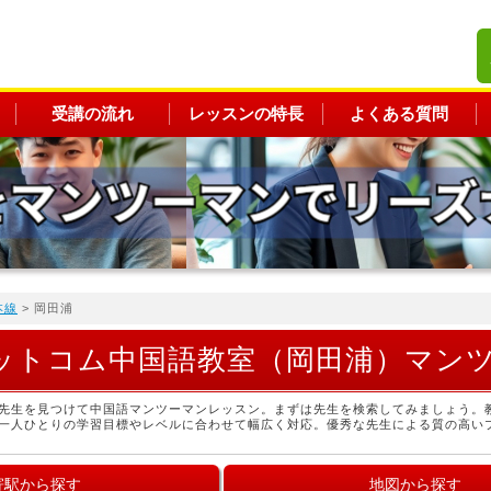
受講の流れ
レッスンの特長
よくある質問
本線
> 岡田浦
ットコム中国語教室（岡田浦）マン
先生を見つけて中国語マンツーマンレッスン。まずは先生を検索してみましょう。
一人ひとりの学習目標やレベルに合わせて幅広く対応。優秀な先生による質の高い
寄駅から探す
地図から探す