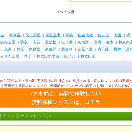
1ページ目
難波
|
新今宮
|
天下茶屋
|
岸里玉出
|
粉浜
|
住吉大社
|
住ノ江
|
七道
|
堺
|
浜寺公園
|
羽衣
|
高石
|
北助松
|
松ノ浜
|
泉大津
|
忠岡
|
春木
|
和泉大
|
二色浜
|
鶴原
|
井原里
|
泉佐野
|
羽倉崎
|
吉見ノ里
|
岡田浦
|
樽井
|
尾
|
みさき公園
|
孝子
|
和歌山大学前
|
紀ノ川
|
和歌山市
から22年以上・延べ5.1万人以上の生徒さんに支持される、個人レッスンでの実績
史と実績がある個人レッスンで、効率的かつスムーズに語学力を身につけてみません
👉まずは、無料で体験したい
無料体験レッスンは、コチラ
う！マンツーマンレッスン