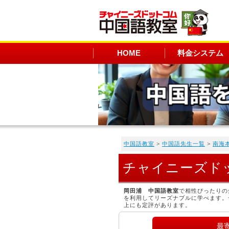
HOME
料金システム
中国語教室
>
中国語先生一覧
>
南海
チャイニーズド
岡田浦 中国語教室
で相性ぴったりの
を利用してリーズナブルに学べます。
上にも定評があります。
最