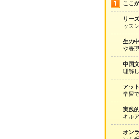
ここ
リー
ッスン
生の
や表
中国
理解
アッ
学習
実践
キル
オン