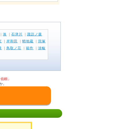
|
湊
|
石津川
|
諏訪ノ森
宮
|
岸和田
|
蛸地蔵
|
貝塚
崎
|
鳥取ノ荘
|
箱作
|
淡輪
と信頼」
か。