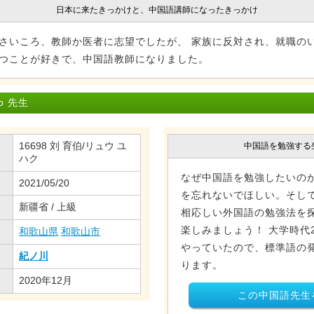
日本に来たきっかけと、中国語講師になったきっかけ
小さいころ、教師か医者に志望でしたが、 家族に反対され、就職の
立つことが好きで、中国語教師になりました。
o 先生
16698 刘 育伯/リュウ ユ
中国語を勉強する
ハク
なぜ中国語を勉強したいの
2021/05/20
を忘れないでほしい。そし
新疆省 / 上級
相応しい外国語の勉強法を
楽しみましょう！ 大学時代
和歌山県
和歌山市
やっていたので、標準語の
紀ノ川
ります。
2020年12月
この中国語先生