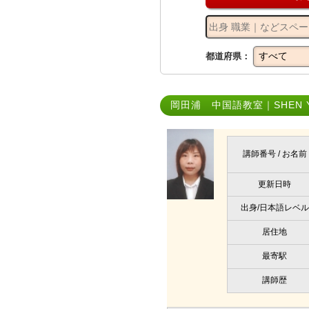
都道府県：
岡田浦 中国語教室｜SHEN Y
講師番号 / お名前
更新日時
出身/日本語レベル
居住地
最寄駅
講師歴