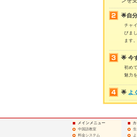
ンを
🌟自
チャ
びま
ます
🌟 
初め
魅力
🌟
よ
メインメニュー
カ
中国語教室
生
料金システム
よ