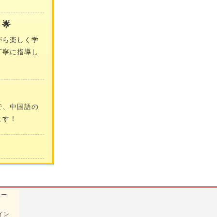
🌟
がら楽しく学
丁寧に指導し
で、中国語の
ます！
ュー
イン