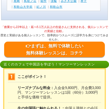
|
尾崎
|
鳥取ノ荘
|
箱作
|
淡輪
|
みさき公園
|
孝子
|
和歌山大学前
|
紀ノ川
|
和歌山市
「創業から22年以上・延べ5.1万人以上の生徒さんに支持される、個人レッスンで
の実績と信頼」
歴史と実績がある個人レッスンで、効率的かつスムーズに語学力を身につけてみま
せんか。
👉まずは、無料で体験したい
無料体験レッスンは、コチラ
近くのカフェで中国語を学ぼう！マンツーマンレッスン
ここがポイント！
リーズナブルな料金：
入会金9,800円、月会費3,000
円、マンツーマンレッスンは1回（60分）3,000円
と手頃な価格で提供。
生の中国語に触れられる！：
中国人講師との会話