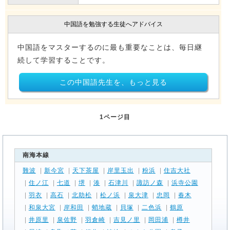
中国語を勉強する生徒へアドバイス
中国語をマスターするのに最も重要なことは、毎日継
続して学習することです。
この中国語先生を、もっと見る
1ページ目
南海本線
難波
|
新今宮
|
天下茶屋
|
岸里玉出
|
粉浜
|
住吉大社
|
住ノ江
|
七道
|
堺
|
湊
|
石津川
|
諏訪ノ森
|
浜寺公園
|
羽衣
|
高石
|
北助松
|
松ノ浜
|
泉大津
|
忠岡
|
春木
|
和泉大宮
|
岸和田
|
蛸地蔵
|
貝塚
|
二色浜
|
鶴原
|
井原里
|
泉佐野
|
羽倉崎
|
吉見ノ里
|
岡田浦
|
樽井