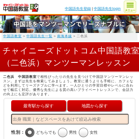
中国語先生登録
|
中国語先生login
中国語教室
>
中国語先生一覧
>
南海本線
> 二色浜
チャイニーズドットコム中国語教
（二色浜）マンツーマンレッスン
二色浜 中国語教室
で相性ぴったりの先生を見つけて中国語マンツーマンレッ
スン。まずは先生を検索してみましょう。教室に通うよりも手軽に、カフェな
どを利用してリーズナブルに学べます。一人ひとりの学習目標やレベルに合わ
せて幅広く対応。優秀な先生による質の高いプライベートレッスンで、会話力
の向上にも定評があります。
最寄駅から探す
地図から探す
性別：
どちらでも
男性
女性