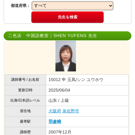
都道府県：
先生を検索
二色浜 中国語教室｜SHEN YUFENG 先生
15012 申 玉凤/シン ユウホウ
講師番号 / お名前
2025/06/04
更新日時
山东 / 上級
出身/日本語レベル
大阪府
泉佐野市
居住地
羽倉崎
最寄駅
2007年12月
講師歴