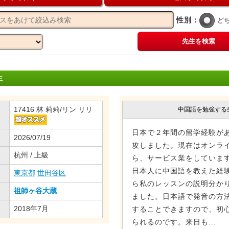
性別：
ど
先生を検索
生
17416 林 莉莉/リン リリ
中国語を勉強する
日本で２年間の留学経験が
2026/07/19
攻しました。現在はオンラ
杭州 / 上級
ら、サービス業をしていま
日本人に中国語を教えた経
東京都
世田谷区
ら私のレッスンの説明分か
祖師ヶ谷大蔵
ました。日本語で発音の方
2018年7月
することできますので、初
られるのです。来日も...