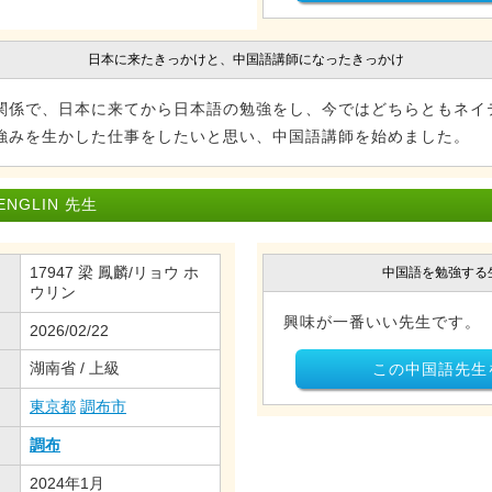
日本に来たきっかけと、中国語講師になったきっかけ
関係で、日本に来てから日本語の勉強をし、今ではどちらともネイテ
強みを生かした仕事をしたいと思い、中国語講師を始めました。
NGLIN 先生
17947 梁 鳳麟/リョウ ホ
中国語を勉強する
ウリン
興味が一番いい先生です。
2026/02/22
湖南省 / 上級
この中国語先生
東京都
調布市
調布
2024年1月