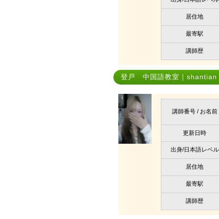
居住地
最寄駅
講師歴
登戸 中国語教室｜shantian c
講師番号 / お名前
更新日時
出身/日本語レベル
居住地
最寄駅
講師歴