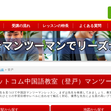
受講の流れ
レッスンの特長
よくある質問
急線
> 登戸
ットコム中国語教室（登戸）マンツ
生を見つけて中国語マンツーマンレッスン。まずは先生を検索してみましょう。教
人ひとりの学習目標やレベルに合わせて幅広く対応。優秀な先生による質の高いプ
寄駅から探す
地図から探す