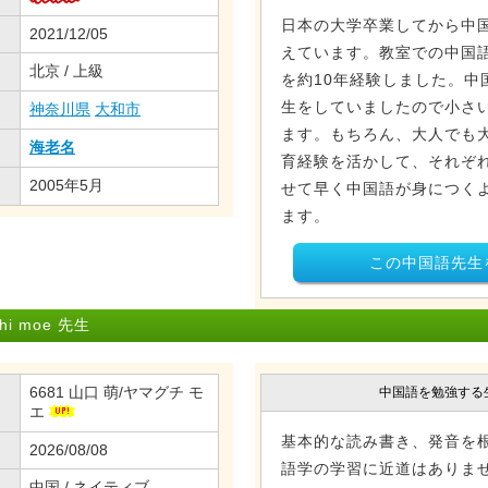
日本の大学卒業してから中
2021/12/05
えています。教室での中国
北京 / 上級
を約10年経験しました。中
生をしていましたので小さ
神奈川県
大和市
ます。もちろん、大人でも
海老名
育経験を活かして、それぞ
2005年5月
せて早く中国語が身につく
ます。
この中国語先生
i moe 先生
6681 山口 萌/ヤマグチ モ
中国語を勉強する
エ
基本的な読み書き、発音を
2026/08/08
語学の学習に近道はありませ
中国 / ネイティブ