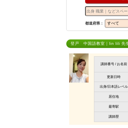
都道府県：
登戸 中国語教室｜lin lili 先
講師番号 / お名前
更新日時
出身/日本語レベル
居住地
最寄駅
講師歴