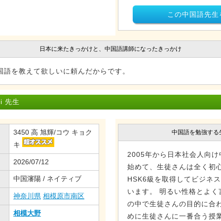
この中国語先生
日本に来たきっかけと、中国語講師になったきっかけ
国語を教えて欲しいに頼んだからです。
i 先生
3450 高 旭輝/コウ キョク
中国語を勉強する
キ
2005年から日本社会人向
2026/07/12
始めて、生徒さんは全く初
中国瀋陽 / ネイティブ
HSK6級を取得してビジネ
います。 明るい性格とよく
神奈川県
相模原市南区
の中で生徒さんの目的に合
相模大野
めに生徒さんに一番合う授