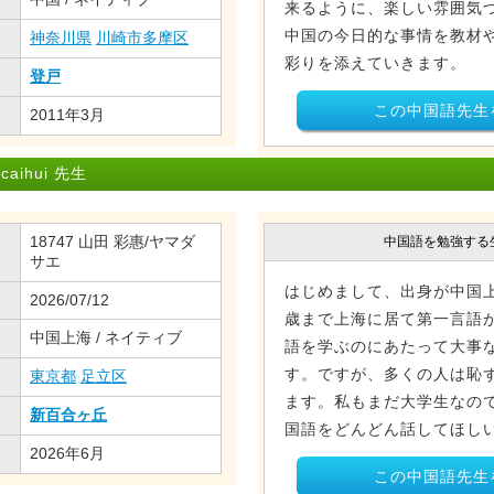
来るように、楽しい雰囲気づ
中国の今日的な事情を教材や
神奈川県
川崎市多摩区
彩りを添えていきます。
登戸
この中国語先生
2011年3月
aihui 先生
18747 山田 彩惠/ヤマダ
中国語を勉強する
サエ
はじめまして、出身が中国上
2026/07/12
歳まで上海に居て第一言語が
中国上海 / ネイティブ
語を学ぶのにあたって大事
す。ですが、多くの人は恥
東京都
足立区
ます。私もまだ大学生なの
新百合ヶ丘
国語をどんどん話してほしい
2026年6月
この中国語先生