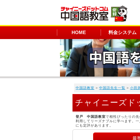
HOME
料金システム
中国語教室
>
中国語先生一覧
>
小田
チャイニーズド
登戸 中国語教室
で相性ぴったりの先
利用してリーズナブルに学べます。一
にも定評があります。
最