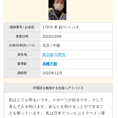
17976 李 好/リー ハオ
講師番号 / お名前
2022/12/09
更新日時
北京 / 中級
出身/日本語レベル
東京都
日野市
居住地
高幡不動
最寄駅
2022年12月
講師歴
中国語を勉強する生徒へアドバイス
私はとても明るいです。スポーツが好きです。そして
喜んで人を助けます。あなたを助けることができるこ
とを願っています。 私は日本でコンビニとラーメン屋