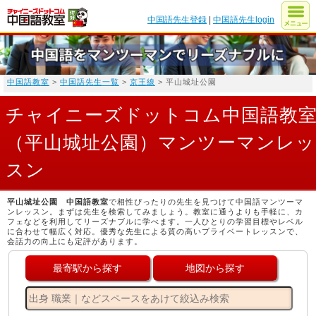
中国語先生登録
|
中国語先生login
中国語教室
>
中国語先生一覧
>
京王線
> 平山城址公園
チャイニーズドットコム中国語教
（平山城址公園）マンツーマンレッ
スン
平山城址公園 中国語教室
で相性ぴったりの先生を見つけて中国語マンツーマ
ンレッスン。まずは先生を検索してみましょう。教室に通うよりも手軽に、カ
フェなどを利用してリーズナブルに学べます。一人ひとりの学習目標やレベル
に合わせて幅広く対応。優秀な先生による質の高いプライベートレッスンで、
会話力の向上にも定評があります。
最寄駅から探す
地図から探す