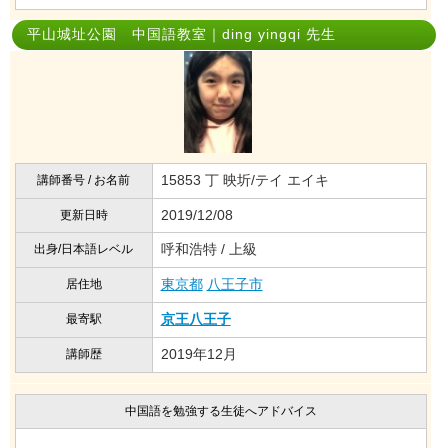
平山城址公園 中国語教室｜ding yingqi 先生
15853 丁 映圻/テイ エイキ
講師番号 / お名前
2019/12/08
更新日時
呼和浩特 / 上級
出身/日本語レベル
東京都
八王子市
居住地
京王八王子
最寄駅
2019年12月
講師歴
中国語を勉強する生徒へアドバイス