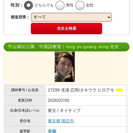
性別：
どちらでも
男性
女性
都道府県：
先生を検索
平山城址公園 中国語教室｜long pu guang ming 先生
17299 滝浦 広明/タキウラ ヒロアキ
講師番号 / お名前
2026/07/30
更新日時
東京 / ネイティブ
出身/日本語レベル
東京都
国立市
居住地
谷保
最寄駅