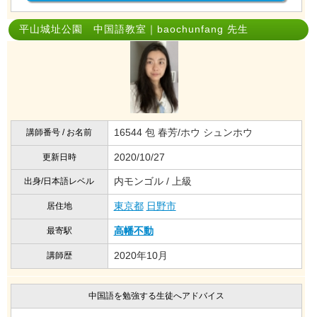
平山城址公園 中国語教室｜baochunfang 先生
16544 包 春芳/ホウ シュンホウ
講師番号 / お名前
2020/10/27
更新日時
内モンゴル / 上級
出身/日本語レベル
東京都
日野市
居住地
高幡不動
最寄駅
2020年10月
講師歴
中国語を勉強する生徒へアドバイス