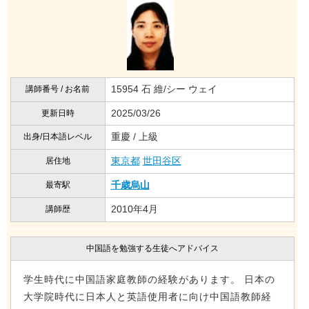
15954 石 維/シー ウェイ
講師番号 / お名前
2025/03/26
更新日時
重慶 / 上級
出身/日本語レベル
東京都
世田谷区
居住地
千歳烏山
最寄駅
2010年4月
講師歴
中国語を勉強する生徒へアドバイス
学生時代に中国語家庭教師の経験があります。 日本の
大学院時代に日本人と英語使用者に向け中国語教師経