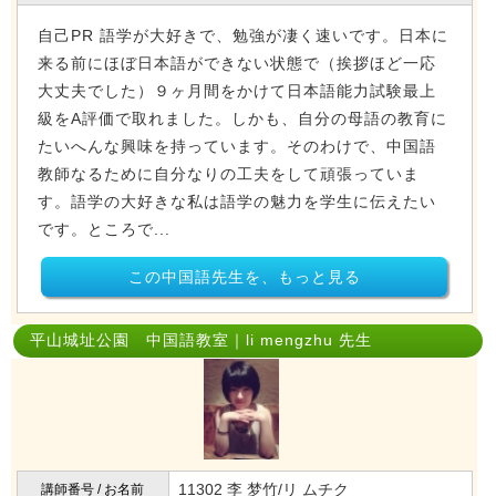
自己PR 語学が大好きで、勉強が凄く速いです。日本に
来る前にほぼ日本語ができない状態で（挨拶ほど一応
大丈夫でした）９ヶ月間をかけて日本語能力試験最上
級をA評価で取れました。しかも、自分の母語の教育に
たいへんな興味を持っています。そのわけで、中国語
教師なるために自分なりの工夫をして頑張っていま
す。語学の大好きな私は語学の魅力を学生に伝えたい
です。ところで...
この中国語先生を、もっと見る
平山城址公園 中国語教室｜li mengzhu 先生
11302 李 梦竹/リ ムチク
講師番号 / お名前