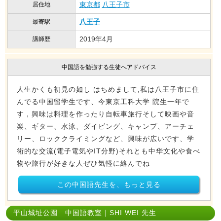
東京都
八王子市
居住地
八王子
最寄駅
2019年4月
講師歴
中国語を勉強する生徒へアドバイス
人生かくも初見の如し はちめまして,私は八王子市に住
んでる中国留学生です、今東京工科大学 院生一年で
す，興味は料理を作ったり自転車旅行そして映画や音
楽、ギター、水泳、ダイビング、キャンプ、アーチェ
リー、ロッククライミングなど、興味が広いです、学
術的な交流(電子電気やIT分野)それとも中华文化や食べ
物や旅行が好きな人ぜひ気軽に絡んでね
この中国語先生を、もっと見る
平山城址公園 中国語教室｜SHI WEI 先生