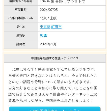
18434 葉 書佟/ヨウ ショトウ
講師番号 / お名前
2024/07/05
更新日時
北京 / 上級
出身/日本語レベル
東京都
町田市
居住地
相原
最寄駅
2024年2月
講師歴
中国語を勉強する生徒へアドバイス
現在は社会学と映画研究を学んでいる大学生です。
自分の専門と好きなことはもちろん、今まで触れたこ
とのない話題や分野について話すのも大好きです。
自分の好きなことや熱心に取り組んでいることを中国
語で紹介してみませんか？辞書やインターネット上の
資源を活用しながら、中国語を上達させましょう！