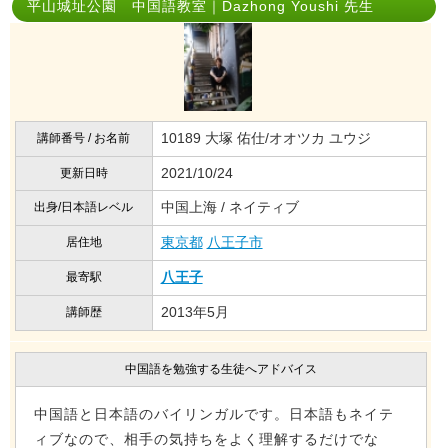
平山城址公園 中国語教室｜Dazhong Youshi 先生
10189 大塚 佑仕/オオツカ ユウジ
講師番号 / お名前
2021/10/24
更新日時
中国上海 / ネイティブ
出身/日本語レベル
東京都
八王子市
居住地
八王子
最寄駅
2013年5月
講師歴
中国語を勉強する生徒へアドバイス
中国語と日本語のバイリンガルです。日本語もネイテ
ィブなので、相手の気持ちをよく理解するだけでな