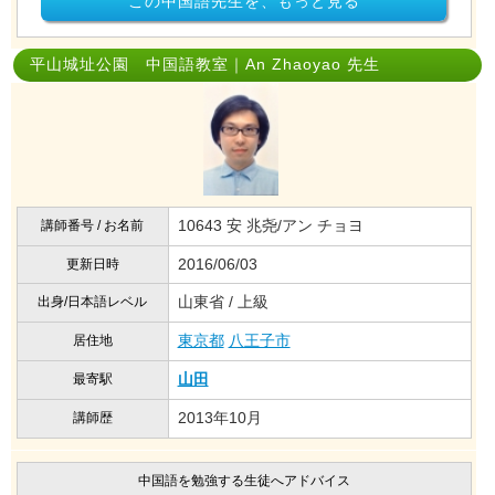
この中国語先生を、もっと見る
平山城址公園 中国語教室｜An Zhaoyao 先生
10643 安 兆尧/アン チョヨ
講師番号 / お名前
2016/06/03
更新日時
山東省 / 上級
出身/日本語レベル
東京都
八王子市
居住地
山田
最寄駅
2013年10月
講師歴
中国語を勉強する生徒へアドバイス