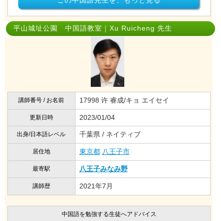
この中国語先生を、もっと見る
平山城址公園 中国語教室｜Xu Ruicheng 先生
17998 许 睿成/キョ エイセイ
講師番号 / お名前
2023/01/04
更新日時
千葉県 / ネイティブ
出身/日本語レベル
東京都
八王子市
居住地
八王子みなみ野
最寄駅
2021年7月
講師歴
中国語を勉強する生徒へアドバイス