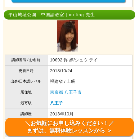
平山城址公園 中国語教室｜xu ting 先生
10692 许 婷/シュウ テイ
講師番号 / お名前
2013/10/24
更新日時
福建省 / 上級
出身/日本語レベル
東京都
八王子市
居住地
八王子
最寄駅
2013年10月
講師歴
＼お気軽にお申し込みください！／
まずは、無料体験レッスンから ＞
中国語を勉強する生徒へアドバイス