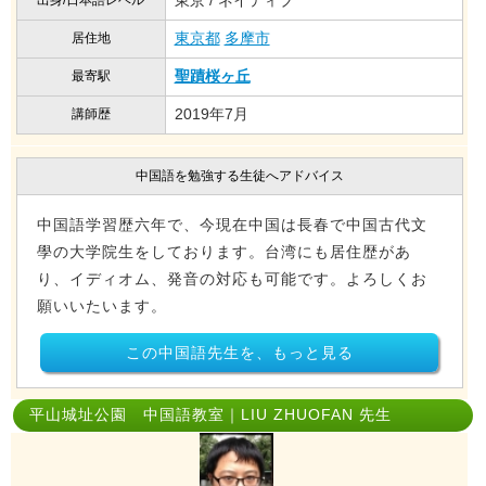
東京 / ネイティブ
出身/日本語レベル
東京都
多摩市
居住地
聖蹟桜ヶ丘
最寄駅
2019年7月
講師歴
中国語を勉強する生徒へアドバイス
中国語学習歴六年で、今現在中国は長春で中国古代文
學の大学院生をしております。台湾にも居住歴があ
り、イディオム、発音の対応も可能です。よろしくお
願いいたいます。
この中国語先生を、もっと見る
平山城址公園 中国語教室｜LIU ZHUOFAN 先生