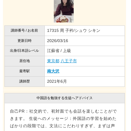
17315 周 子衿/シュウ シキン
講師番号 / お名前
2026/03/16
更新日時
江蘇省 / 上級
出身/日本語レベル
東京都
八王子市
居住地
南大沢
最寄駅
2021年6月
講師歴
中国語を勉強する生徒へアドバイス
自己PR：社交的で、初対面でも会話を楽しむことがで
きます。 生徒へのメッセージ：外国語の学習を始めた
ばかりの段階では、文法にこだわりすぎず、まずは声