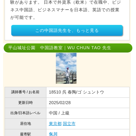
験があります。 日本で外資系（欧米）で在職中、ビジ
ネス中国語、ビジネスマナーを日本語、英語での授業
が可能です。
この中国語先生を、もっと見る
平山城址公園 中国語教室｜WU CHUN TAO 先生
18510 呉 春陶/ゴ シュントウ
講師番号 / お名前
2025/02/28
更新日時
中国 / 上級
出身/日本語レベル
東京都
国立市
居住地
矢川
最寄駅