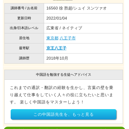
16560 徐 胜超/シュイ スンツァオ
講師番号 / お名前
2022/01/04
更新日時
広東省 / ネイティブ
出身/日本語レベル
東京都
八王子市
居住地
京王八王子
最寄駅
2018年10月
講師歴
中国語を勉強する生徒へアドバイス
これまでの通訳・翻訳の経験を生かし、言葉の壁を乗
り越えて仕事をしていく人々の役に立ちたいと思いま
す。 楽しく中国語をマスターしよう！
この中国語先生を、もっと見る