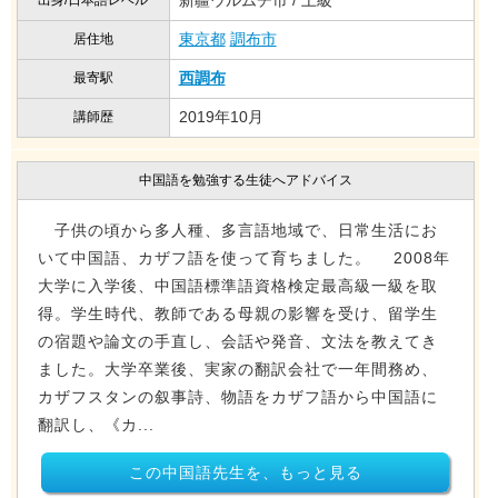
新疆ウルムチ市 / 上級
出身/日本語レベル
東京都
調布市
居住地
西調布
最寄駅
2019年10月
講師歴
中国語を勉強する生徒へアドバイス
子供の頃から多人種、多言語地域で、日常生活にお
いて中国語、カザフ語を使って育ちました。 2008年
大学に入学後、中国語標準語資格検定最高級一級を取
得。学生時代、教師である母親の影響を受け、留学生
の宿題や論文の手直し、会話や発音、文法を教えてき
ました。大学卒業後、実家の翻訳会社で一年間務め、
カザフスタンの叙事詩、物語をカザフ語から中国語に
翻訳し、《カ...
この中国語先生を、もっと見る