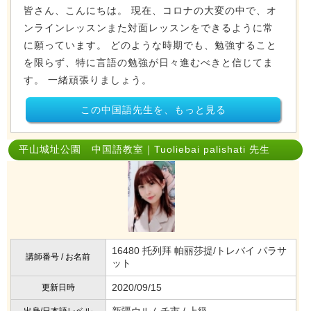
皆さん、こんにちは。 現在、コロナの大変の中で、オ
ンラインレッスンまた対面レッスンをできるように常
に願っています。 どのような時期でも、勉強すること
を限らず、特に言語の勉強が日々進むべきと信じてま
す。 一緒頑張りましょう。
この中国語先生を、もっと見る
平山城址公園 中国語教室｜Tuoliebai palishati 先生
16480 托列拜 帕丽莎提/トレバイ パラサ
講師番号 / お名前
ット
2020/09/15
更新日時