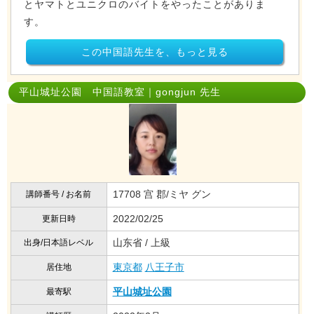
とヤマトとユニクロのバイトをやったことがありま
す。
この中国語先生を、もっと見る
平山城址公園 中国語教室｜gongjun 先生
17708 宫 郡/ミヤ グン
講師番号 / お名前
2022/02/25
更新日時
山东省 / 上級
出身/日本語レベル
東京都
八王子市
居住地
平山城址公園
最寄駅