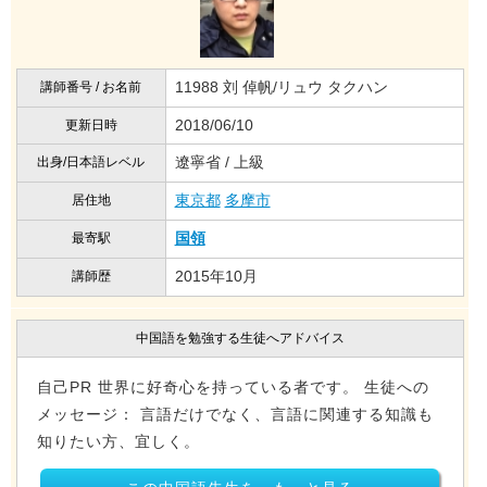
11988 刘 倬帆/リュウ タクハン
講師番号 / お名前
2018/06/10
更新日時
遼寧省 / 上級
出身/日本語レベル
東京都
多摩市
居住地
国領
最寄駅
2015年10月
講師歴
中国語を勉強する生徒へアドバイス
自己PR 世界に好奇心を持っている者です。 生徒への
メッセージ： 言語だけでなく、言語に関連する知識も
知りたい方、宜しく。