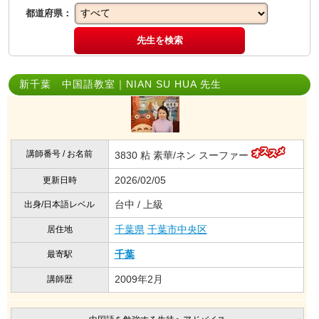
都道府県：
先生を検索
新千葉 中国語教室｜NIAN SU HUA 先生
講師番号 / お名前
3830 粘 素華/ネン スーファー
2026/02/05
更新日時
台中 / 上級
出身/日本語レベル
千葉県
千葉市中央区
居住地
千葉
最寄駅
2009年2月
講師歴