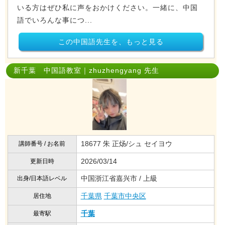
いる方はぜひ私に声をおかけください。一緒に、中国
語でいろんな事につ...
この中国語先生を、もっと見る
新千葉 中国語教室｜zhuzhengyang 先生
18677 朱 正炀/シュ セイヨウ
講師番号 / お名前
2026/03/14
更新日時
中国浙江省嘉兴市 / 上級
出身/日本語レベル
千葉県
千葉市中央区
居住地
千葉
最寄駅