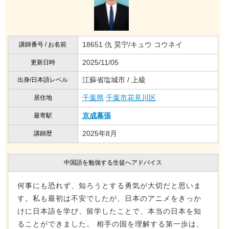
18651 仇 昊宁/キュウ コウネイ
講師番号 / お名前
2025/11/05
更新日時
江蘇省塩城市 / 上級
出身/日本語レベル
千葉県
千葉市花見川区
居住地
京成幕張
最寄駅
2025年8月
講師歴
中国語を勉強する生徒へアドバイス
何事にも恐れず、知ろうとする勇気が大切だと思いま
す。私も最初は不安でしたが、日本のアニメをきっか
けに日本語を学び、留学したことで、本当の日本を知
ることができました。 相手の国を理解する第一歩は、