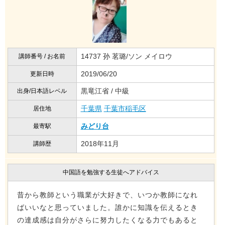
14737 孙 茗璐/ソン メイロウ
講師番号 / お名前
2019/06/20
更新日時
黒竜江省 / 中級
出身/日本語レベル
千葉県
千葉市稲毛区
居住地
みどり台
最寄駅
2018年11月
講師歴
中国語を勉強する生徒へアドバイス
昔から教師という職業が大好きで、いつか教師になれ
ばいいなと思っていました。誰かに知識を伝えるとき
の達成感は自分がさらに努力したくなる力でもあると