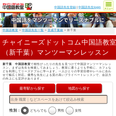
中国語先生登録
|
中国語先生login
中国語教室
>
中国語先生一覧
>
京成千葉線
> 新千葉
チャイニーズドットコム中国語教
（新千葉）マンツーマンレッスン
新千葉 中国語教室
で相性ぴったりの先生を見つけて中国語マンツーマンレッ
スン。まずは先生を検索してみましょう。教室に通うよりも手軽に、カフェな
どを利用してリーズナブルに学べます。一人ひとりの学習目標やレベルに合わ
せて幅広く対応。優秀な先生による質の高いプライベートレッスンで、会話力
の向上にも定評があります。
最寄駅から探す
地図から探す
性別：
どちらでも
男性
女性