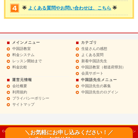
🌟
よくある質問やお問い合わせは、こちら
🌟
メインメニュー
カテゴリ
中国語教室
生徒さんの感想
料金システム
よくある質問
レッスン開始まで
新着中国語先生
料金比較
中国語教室（都道府県別）
会員サポート
運営元情報
中国語先生メニュー
会社概要
中国語先生の募集
利用規約
中国語先生のログイン
プライバシーポリシー
サイトマップ
＼お気軽にお申し込みください！／
Copyright© 2014 Sept 中国語教室【チャイニーズドットコム】マンツーマンレッスン
All Rights Reserved.