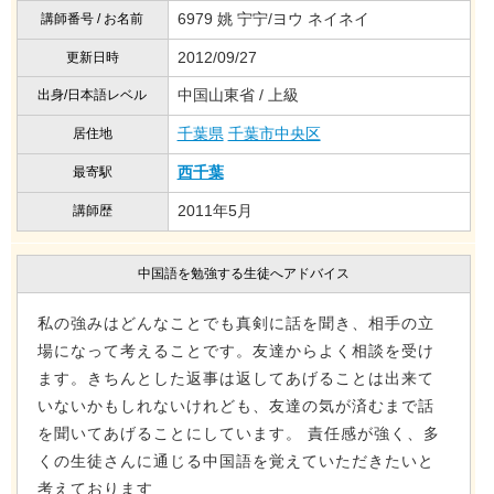
6979 姚 宁宁/ヨウ ネイネイ
講師番号 / お名前
2012/09/27
更新日時
中国山東省 / 上級
出身/日本語レベル
千葉県
千葉市中央区
居住地
西千葉
最寄駅
2011年5月
講師歴
中国語を勉強する生徒へアドバイス
私の強みはどんなことでも真剣に話を聞き、相手の立
場になって考えることです。友達からよく相談を受け
ます。きちんとした返事は返してあげることは出来て
いないかもしれないけれども、友達の気が済むまで話
を聞いてあげることにしています。 責任感が強く、多
くの生徒さんに通じる中国語を覚えていただきたいと
考えております