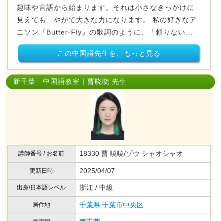
趣味や言語から始まります。それは小さなきっかけに
見えても、やがて大きな力になります。 私の好きなア
ニソン『Butter-Fly』の歌詞のように、「頼りない...
この中国語先生を、もっと見る
新千葉 中国語教室｜曹晓晓 先生
18330 曹 暁暁/ゾウ シャオシャオ
講師番号 / お名前
2025/04/07
更新日時
浙江 / 中級
出身/日本語レベル
千葉県
千葉市中央区
居住地