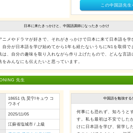
この中国語先生
日本に来たきっかけと、中国語講師になったきっかけ
アニメやドラマが好きで、それがきっかけで日本に来て日本語を学
、自分が日本語を学び始めてから1年も経たないうちにN1を取得で
法は、自分の趣味を取り入れながら作り上げたもので、どんな言語
法をみんなにも伝えたいと思っています。
NING 先生
18651 仇 昊宁/キュウ コ
中国語を勉強する
ウネイ
何事にも恐れず、知ろうと
2025/11/05
す。私も最初は不安でした
江蘇省塩城市 / 上級
けに日本語を学び、留学し