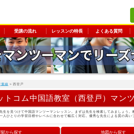
受講の流れ
レッスンの特長
よくある質問
千葉線
> 西登戸
ットコム中国語教室（西登戸）マン
先生を見つけて中国語マンツーマンレッスン。まずは先生を検索してみましょう。
一人ひとりの学習目標やレベルに合わせて幅広く対応。優秀な先生による質の高い
寄駅から探す
地図から探す