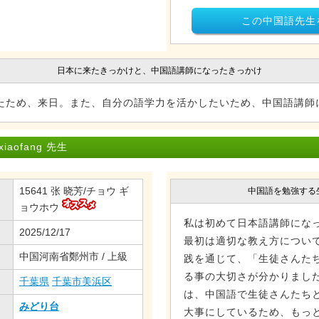
この中国語先生
日本に来たきっかけと、中国語講師になったきっかけ
たため、来日。また、自分の語学力を活かしたいため、中国語講師
aofang 先生
15641 张 晓芳/チョウ ギ
中国語を勉強する
ョウホウ
私は初めて日本語講師になっ
2025/12/17
最初は適切な教え方につい
中国河南省鄭州市 / 上級
践を通じて、「生徒さんた
る事の大切さが分かりまし
千葉県
千葉市美浜区
は、中国語で生徒さんたち
みどり台
大事にしているため、もっ