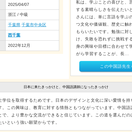
私は、学ぶことの喜びと、
2025/04/07
する素晴らしさを伝えたい
浙江 / 中級
さんには、単に言語を学ぶ
つ文化や価値観、歴史に触
千葉県
千葉市中央区
もらいたいです。勉強に対
西千葉
け、失敗を恐れずに挑戦す
2022年12月
身の興味や目標に合わせて
がら学習することが、長...
この中国語先生
日本に来たきっかけと、中国語講師になったきっかけ
士学位を取得するためです。日本のデザインと文化に深い愛情を持
す。この興味は、教育に対する情熱ともつながっています。中国語
とで、より豊かな交流ができると信じています。この道を選んだの
たいという強い願望からです。