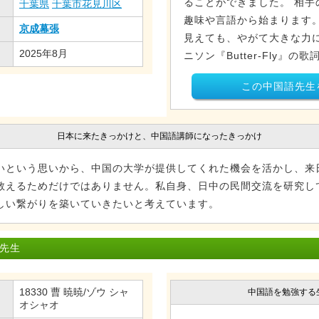
ることができました。 相手
千葉県
千葉市花見川区
趣味や言語から始まります
京成幕張
見えても、やがて大きな力に
2025年8月
ニソン『Butter-Fly』の
この中国語先生
日本に来たきっかけと、中国語講師になったきっかけ
いという思いから、中国の大学が提供してくれた機会を活かし、来
教えるためだけではありません。私自身、日中の民間交流を研究し
しい繋がりを築いていきたいと考えています。
 先生
18330 曹 暁暁/ゾウ シャ
中国語を勉強する
オシャオ