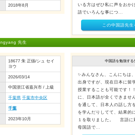
いる方はぜひ私に声をおか
2018年8月
語でいろんな事につ...
この中国語先生
gyang 先生
18677 朱 正炀/シュ セイ
中国語を勉強する
ヨウ
✨みんなさん、こんにちは
2026/03/14
出身ですが、現在日本に留
中国浙江省嘉兴市 / 上級
授業することも可能です！
に、日本語が全くできませ
千葉県
千葉市中央区
を通して、日本人の話し方
千葉
を学んだりしてて、結果的
2023年10月
１を取りました。 言語に
母国語で...