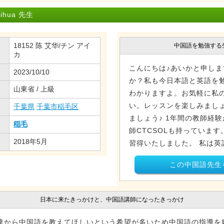
hua 先生
18152 陈 艾华/チン アイ
中国語を勉強する
カ
こんにちは♪あいかと申し
2023/10/10
か？私も今日本語と英語を
山東省 / 上級
わかりますよ。お気軽に私
い。レッスンを楽しみまし
千葉県
千葉市稲毛区
ましょう♪ 1年間の教師経
稲毛
師CTCSOLも持っています。
2018年5月
習得いたしました。 私は英語
この中国語先生
日本に来たきっかけと、中国語講師になったきっかけ
達から中国語を教えてほしいという希望が多いため中国語の指導を