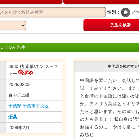
性別：
ど
先生を検索
U HUA 先生
3830 粘 素華/ネン スーフ
中国語を勉強する
ァー
中国語を習いたい、会話し
2026/02/05
試してみてください。 また
台中 / 上級
と台湾の中国語には違いが
か。アメリカ英語とイギリ
千葉県
千葉市中央区
たらと思います。その違い
千葉
の方も是非！！ 私自身は語
勉強するのに、やはり常に
2009年2月
み感じ...