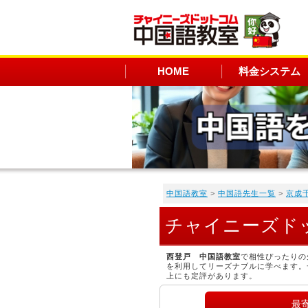
HOME
料金システム
中国語教室
>
中国語先生一覧
>
京成
チャイニーズド
西登戸 中国語教室
で相性ぴったりの
を利用してリーズナブルに学べます。
上にも定評があります。
最