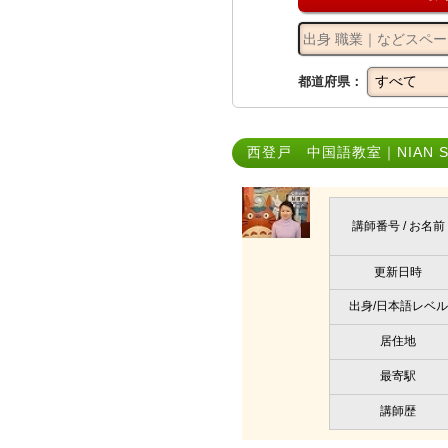
都道府県：
西登戸 中国語教室｜NIAN S
講師番号 / お名前
更新日時
出身/日本語レベル
居住地
最寄駅
講師歴