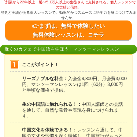
「創業から22年以上・延べ5.1万人以上の生徒さんに支持される、個人レッスンで
の実績と信頼」
歴史と実績がある個人レッスンで、効率的かつスムーズに語学力を身につけてみま
せんか。
👉まずは、無料で体験したい
無料体験レッスンは、コチラ
近くのカフェで中国語を学ぼう！マンツーマンレッスン
ここがポイント！
リーズナブルな料金：
入会金9,800円、月会費3,000
円、マンツーマンレッスンは1回（60分）3,000円
と手頃な価格で提供。
生の中国語に触れられる！：
中国人講師との会話
を通して、自然な発音や表現を身につけられま
す。
中国文化を体験できる！：
レッスンを通して、中
国の文化や習慣を深く理解し、中国旅行がもっと