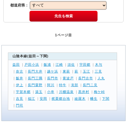
都道府県：
先生を検索
1ページ目
山陰本線(益田～下関)
益田
|
戸田小浜
|
飯浦
|
江崎
|
須佐
|
宇田郷
|
木与
|
奈古
|
長門大井
|
越ケ浜
|
東萩
|
萩
|
玉江
|
三見
|
飯井
|
長門三隅
|
長門市
|
黄波戸
|
長門古市
|
人丸
|
伊上
|
長門粟野
|
阿川
|
特牛
|
滝部
|
長門二見
|
宇賀本郷
|
湯玉
|
小串
|
川棚温泉
|
黒井村
|
梅ケ峠
|
吉見
|
福江
|
安岡
|
梶栗郷台地
|
綾羅木
|
幡生
|
下関
|
門司