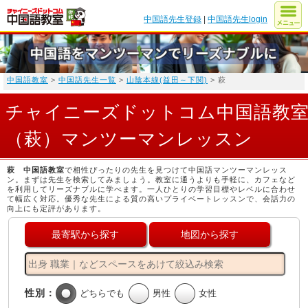
中国語先生登録
|
中国語先生login
中国語教室
>
中国語先生一覧
>
山陰本線(益田～下関)
> 萩
チャイニーズドットコム中国語教
（萩）マンツーマンレッスン
萩 中国語教室
で相性ぴったりの先生を見つけて中国語マンツーマンレッス
ン。まずは先生を検索してみましょう。教室に通うよりも手軽に、カフェなど
を利用してリーズナブルに学べます。一人ひとりの学習目標やレベルに合わせ
て幅広く対応。優秀な先生による質の高いプライベートレッスンで、会話力の
向上にも定評があります。
最寄駅から探す
地図から探す
性別：
どちらでも
男性
女性