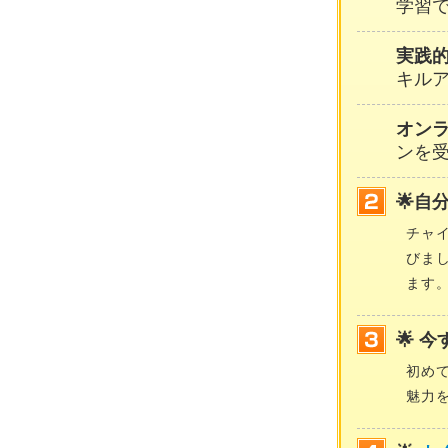
学習
実践
キル
オン
ンを
🌟自
チャ
びま
ます
🌟 
初め
魅力