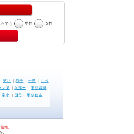
ちらでも
男性
女性
|
芝川
|
稲子
|
十島
|
井出
市ノ瀬
|
久那土
|
甲斐岩間
|
常永
|
国母
|
甲斐住吉
と信頼」
か。