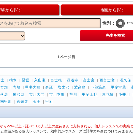
寄駅から探す
地図から探す
性別：
ど
先生を検索
1ページ目
富士
|
柚木
|
竪堀
|
入山瀬
|
富士根
|
源道寺
|
富士宮
|
西富士宮
|
沼久保
|
寄畑
|
内船
|
甲斐大島
|
身延
|
塩之沢
|
波高島
|
下部温泉
|
甲斐常葉
|
|
落居
|
鰍沢口
|
市川大門
|
市川本町
|
芦川
|
甲斐上野
|
東花輪
|
小井川
|
南甲府
|
善光寺
|
金手
|
甲府
から22年以上・延べ5.1万人以上の生徒さんに支持される、個人レッスンでの実績
史と実績がある個人レッスンで、効率的かつスムーズに語学力を身につけてみません