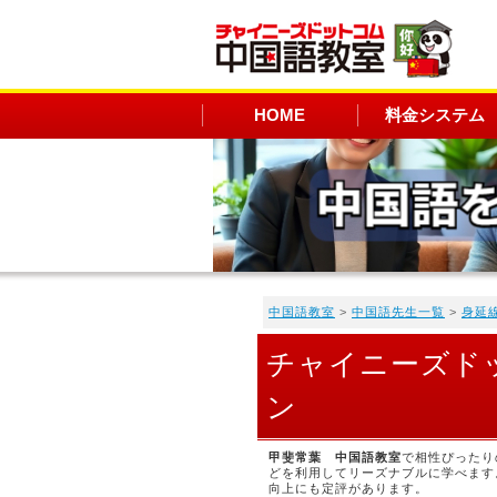
HOME
料金システム
中国語教室
>
中国語先生一覧
>
身延
チャイニーズド
ン
甲斐常葉 中国語教室
で相性ぴったり
どを利用してリーズナブルに学べます
向上にも定評があります。