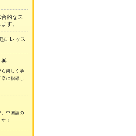
総合的なス
べます。
軽にレッス
🌟
がら楽しく学
丁寧に指導し
で、中国語の
ます！