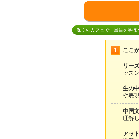
近くのカフェで中国語を学ぼ
ここ
リー
ッスン
生の
や表
中国
理解
アッ