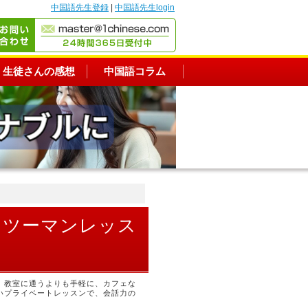
中国語先生登録
|
中国語先生login
生徒さんの感想
中国語コラム
ンツーマンレッス
。教室に通うよりも手軽に、カフェな
いプライベートレッスンで、会話力の