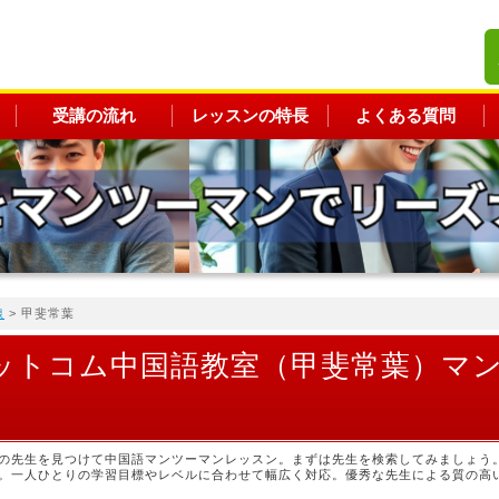
受講の流れ
レッスンの特長
よくある質問
線
> 甲斐常葉
ットコム中国語教室（甲斐常葉）マ
の先生を見つけて中国語マンツーマンレッスン。まずは先生を検索してみましょう
。一人ひとりの学習目標やレベルに合わせて幅広く対応。優秀な先生による質の高