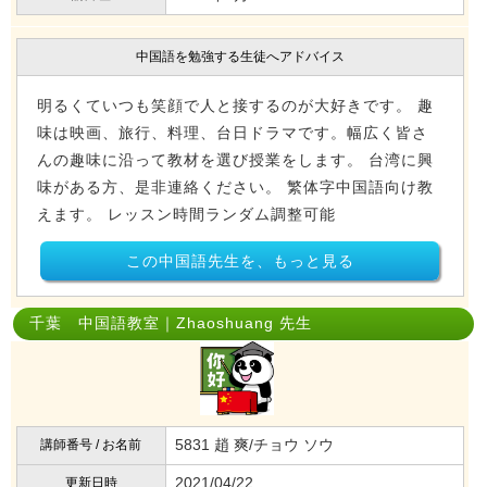
中国語を勉強する生徒へアドバイス
明るくていつも笑顔で人と接するのが大好きです。 趣
味は映画、旅行、料理、台日ドラマです。幅広く皆さ
んの趣味に沿って教材を選び授業をします。 台湾に興
味がある方、是非連絡ください。 繁体字中国語向け教
えます。 レッスン時間ランダム調整可能
この中国語先生を、もっと見る
千葉 中国語教室｜Zhaoshuang 先生
5831 趙 爽/チョウ ソウ
講師番号 / お名前
2021/04/22
更新日時