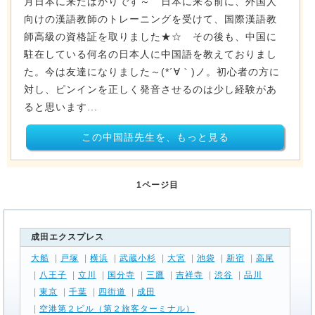
月日本に来たばかりです～ 日本に来る前に、外国人
向けの漢語教師のトレーニングを受けて、国際漢語教
師高級の資格証を取りました★☆ その後も、中国に
駐在している何名の日本人に中国語を教えておりまし
た。今は友達になりました～(*´∀｀)ノ。初心者の方に
対し、ピンインを正しく発音させるのは少し経験があ
ると思います...
この中国語先生を、もっと見る
1ページ目
成田エクスプレス
大船
|
戸塚
|
横浜
|
武蔵小杉
|
大宮
|
池袋
|
新宿
|
高尾
|
八王子
|
立川
|
国分寺
|
三鷹
|
吉祥寺
|
渋谷
|
品川
|
東京
|
千葉
|
四街道
|
成田
|
空港第２ビル（第２旅客ターミナル）