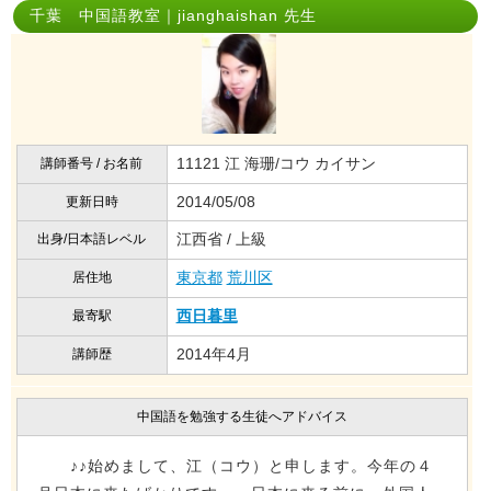
千葉 中国語教室｜jianghaishan 先生
11121 江 海珊/コウ カイサン
講師番号 / お名前
2014/05/08
更新日時
江西省 / 上級
出身/日本語レベル
東京都
荒川区
居住地
西日暮里
最寄駅
2014年4月
講師歴
中国語を勉強する生徒へアドバイス
♪♪始めまして、江（コウ）と申します。今年の４