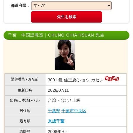
都道府県：
先生を検索
千葉 中国語教室｜CHUNG CHIA HSUAN 先生
講師番号 / お名前
3091 鍾 佳王旋/ショウ カセン
2026/07/11
更新日時
台湾・台北 / 上級
出身/日本語レベル
千葉県
千葉市中央区
居住地
京成千葉
最寄駅
2008年9月
講師歴