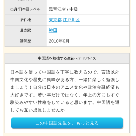
黒竜江省 / 中級
出身/日本語レベル
東京都
江戸川区
居住地
神田
最寄駅
2010年6月
講師歴
中国語を勉強する生徒へアドバイス
日本語を使って中国語を丁寧に教えるので、言語以外
中国文化や歴史に興味がある方、一緒に楽しく勉強し
ましょう！自分は日本のアニメ文化や政治金融経済も
大好きです。若い年だけではなく、年上の方にもすぐ
馴染みやすい性格をしていると思います。中国語を通
してお互い成長しませんか
この中国語先生を、もっと見る