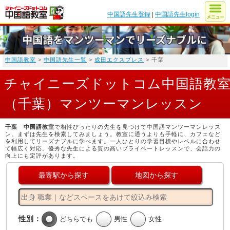
中国語先生登録
|
中国語先生login
中国語教室
>
中国語先生一覧
>
成田エクスプレス
> 千葉
チャイニーズドットコム中国語教
（千葉）マンツーマンレッスン
千葉 中国語教室
で相性ぴったりの先生を見つけて中国語マンツーマンレッス
ン。まずは先生を検索してみましょう。教室に通うよりも手軽に、カフェなど
を利用してリーズナブルに学べます。一人ひとりの学習目標やレベルに合わせ
て幅広く対応。優秀な先生による質の高いプライベートレッスンで、会話力の
向上にも定評があります。
最寄駅から探す
地図から探す
性別：
どちらでも
男性
女性