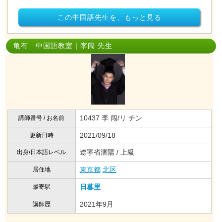
この中国語先生を、もっと見る
亀有 中国語教室｜李闯 先生
10437 李 闯/リ チン
講師番号 / お名前
2021/09/18
更新日時
遼寧省瀋陽 / 上級
出身/日本語レベル
東京都
北区
居住地
日暮里
最寄駅
2021年9月
講師歴