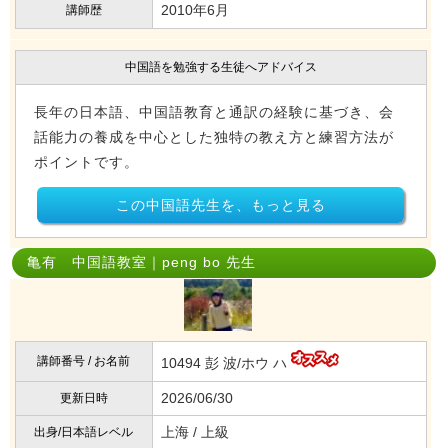
2010年6月
講師歴
中国語を勉強する生徒へアドバイス
長年の日本語、中国語教育と通訳の経験に基づき、会
話能力の養成を中心とした独特の教え方と練習方法が
ポイントです。
この中国語先生を、もっと見る
亀有 中国語教室｜peng bo 先生
講師番号 / お名前
10494 彭 波/ホウ ハ
2026/06/30
更新日時
上海 / 上級
出身/日本語レベル