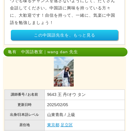
つでも喋るチャンスを逃さないようにして、たくさん
会話してください。中国語に興味を持っている方々
に、大歓迎です！自信を持って、一緒に、気楽に中国
語を勉強しましょう！
この中国語先生を、もっと見る
亀有 中国語教室｜wang dan 先生
9643 王 丹/オウ タン
講師番号 / お名前
2025/02/05
更新日時
山東青島 / 上級
出身/日本語レベル
東京都
足立区
居住地