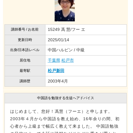
15249 馮 慧/フー エ
講師番号 / お名前
2025/01/14
更新日時
中国ハルビン / 中級
出身/日本語レベル
千葉県
松戸市
居住地
松戸新田
最寄駅
2003年4月
講師歴
中国語を勉強する生徒へアドバイス
はじめまして、您好！馮慧（フーエ）と申します。
2003年４月から中国語を教え始め、16年余りの間、初
心者から上級まで幅広く教えて来ました。 中国語勉強