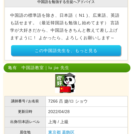
中国語を勉強する生徒へアドバイス
中国語の標準語を除き、日本語（ N1 )、広東語、英語
も話せます。（最近韓国語も勉強し始めてます） 言語
学が大好きだから、中国語をきちんと教えて差し上げ
ますように！ よかったら、よろしくお願いします～
この中国語先生を、もっと見る
亀有 中国語教室｜lu jie 先生
7266 吕 婕/ロ ショウ
講師番号 / お名前
2022/04/28
更新日時
上海 / 上級
出身/日本語レベル
東京都
葛飾区
居住地