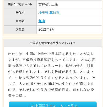
吉林省 / 上級
出身/日本語レベル
埼玉県
草加市
居住地
亀有
最寄駅
2012年9月
講師歴
中国語を勉強する生徒へアドバイス
わたしは、中国の中学校で日本語を教えたことがあり
ますが、市優秀指導教師証をもっています。 どんな言
葉の勉強でも共通しているルート、勉強の仕方、順番
がある感じがします。それを教師が教えることによっ
て、生徒は勉強がやりやすくなると思っています。 そ
して、大人の脳と子供の脳はその柔らかさが違います
ので、それぞれのやり方で効率的授業、退屈しない授
業を目指...
この中国語先生を、もっと見る