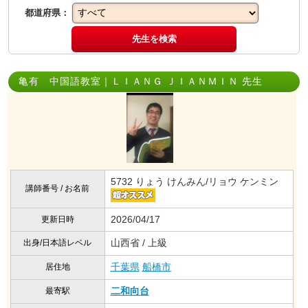
都道府県：
先生を検索
亀有 中国語教室｜ＬＩＡＮＧ ＪＩＡＮＭＩＮ 先生
5732 りょう けんみん/リョウ ケンミン
講師番号 / お名前
2026/04/17
更新日時
山西省 / 上級
出身/日本語レベル
千葉県
船橋市
居住地
二和向台
最寄駅