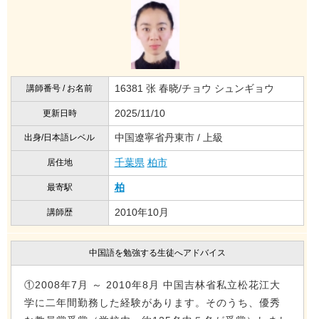
16381 张 春晓/チョウ シュンギョウ
講師番号 / お名前
2025/11/10
更新日時
中国遼寧省丹東市 / 上級
出身/日本語レベル
千葉県
柏市
居住地
柏
最寄駅
2010年10月
講師歴
中国語を勉強する生徒へアドバイス
①2008年7月 ～ 2010年8月 中国吉林省私立松花江大
学に二年間勤務した経験があります。そのうち、優秀