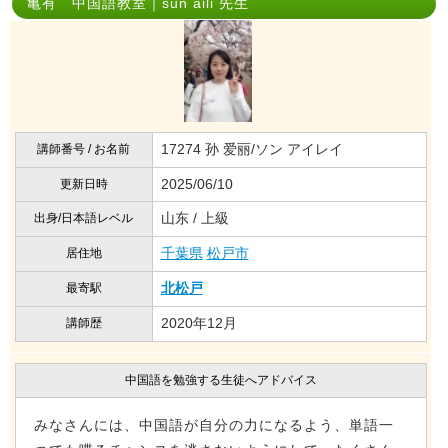
亀有 中国語教室｜sun aili 先生
17274 孙 爱丽/ソン アイレイ
講師番号 / お名前
2025/06/10
更新日時
山东 / 上級
出身/日本語レベル
千葉県
松戸市
居住地
北松戸
最寄駅
2020年12月
講師歴
中国語を勉強する生徒へアドバイス
みなさんには、中国語が自分の力になるよう、単語一