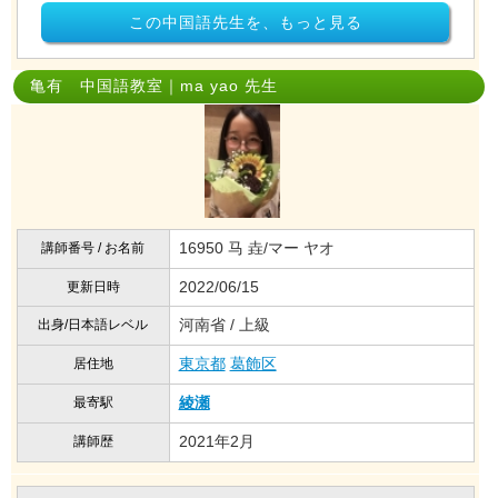
この中国語先生を、もっと見る
亀有 中国語教室｜ma yao 先生
16950 马 垚/マー ヤオ
講師番号 / お名前
2022/06/15
更新日時
河南省 / 上級
出身/日本語レベル
東京都
葛飾区
居住地
綾瀬
最寄駅
2021年2月
講師歴