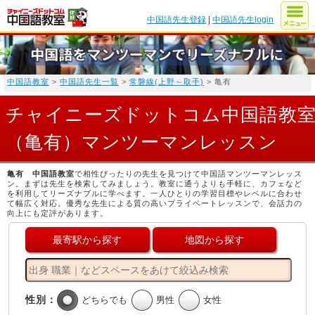
中国語先生登録
|
中国語先生login
中国語教室
>
中国語先生一覧
>
常磐線(上野～取手)
> 亀有
チャイニーズドットコム中国語教
（亀有）マンツーマンレッスン
亀有 中国語教室
で相性ぴったりの先生を見つけて中国語マンツーマンレッス
ン。まずは先生を検索してみましょう。教室に通うよりも手軽に、カフェなど
を利用してリーズナブルに学べます。一人ひとりの学習目標やレベルに合わせ
て幅広く対応。優秀な先生による質の高いプライベートレッスンで、会話力の
向上にも定評があります。
最寄駅から探す
地図から探す
性別：
どちらでも
男性
女性