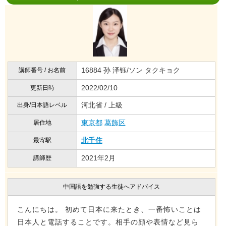
16884 孙 泽钰/ソン タクキョク
講師番号 / お名前
2022/02/10
更新日時
河北省 / 上級
出身/日本語レベル
東京都
葛飾区
居住地
北千住
最寄駅
2021年2月
講師歴
中国語を勉強する生徒へアドバイス
こんにちは。 初めて日本に来たとき、一番怖いことは
日本人と電話することです。相手の顔や表情など見ら