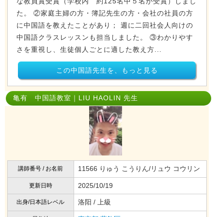
な教員賞受賞（学校内 約125名中５名が受賞）しまし
た。 ②家庭主婦の方・簿記先生の方・会社の社員の方
に中国語を教えたことがあり； 週に二回社会人向けの
中国語クラスレッスンも担当しました。 ③わかりやす
さを重視し、生徒個人ごとに適した教え方...
この中国語先生を、もっと見る
亀有 中国語教室｜LIU HAOLIN 先生
11566 りゅう こうりん/リュウ コウリン
講師番号 / お名前
2025/10/19
更新日時
洛阳 / 上級
出身/日本語レベル