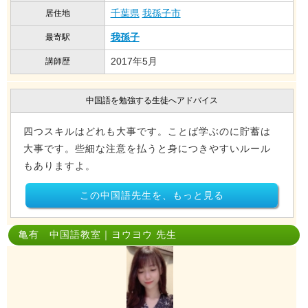
千葉県
我孫子市
居住地
我孫子
最寄駅
2017年5月
講師歴
中国語を勉強する生徒へアドバイス
四つスキルはどれも大事です。ことば学ぶのに貯蓄は
大事です。些細な注意を払うと身につきやすいルール
もありますよ。
この中国語先生を、もっと見る
亀有 中国語教室｜ヨウヨウ 先生