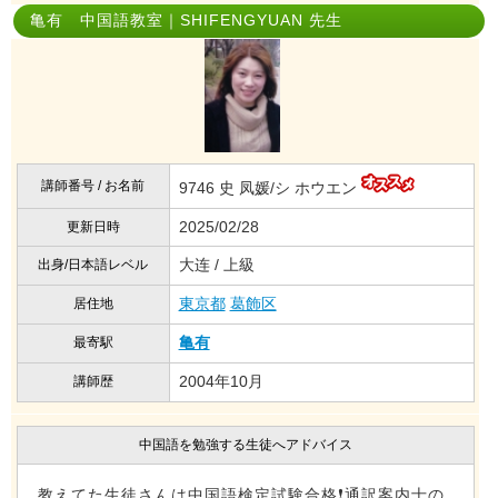
亀有 中国語教室｜SHIFENGYUAN 先生
講師番号 / お名前
9746 史 凤媛/シ ホウエン
2025/02/28
更新日時
大连 / 上級
出身/日本語レベル
東京都
葛飾区
居住地
亀有
最寄駅
2004年10月
講師歴
中国語を勉強する生徒へアドバイス
教えてた生徒さんは中国語検定試験合格❗️通訳案内士の