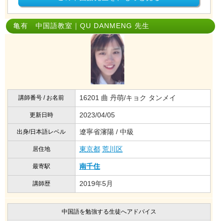
亀有 中国語教室｜QU DANMENG 先生
16201 曲 丹萌/キョク タンメイ
講師番号 / お名前
2023/04/05
更新日時
遼寧省瀋陽 / 中級
出身/日本語レベル
東京都
荒川区
居住地
南千住
最寄駅
2019年5月
講師歴
中国語を勉強する生徒へアドバイス