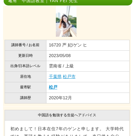
亀有 中国語教室｜YAN FEI 先生
16720 严 妃/ゲン ヒ
講師番号 / お名前
2023/05/08
更新日時
雲南省 / 上級
出身/日本語レベル
千葉県
松戸市
居住地
松戸
最寄駅
2020年12月
講師歴
中国語を勉強する生徒へアドバイス
初めまして！日本在住7年のゲンと申します。 大学時代