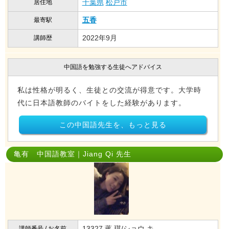
千葉県
松戸市
居住地
五香
最寄駅
2022年9月
講師歴
中国語を勉強する生徒へアドバイス
私は性格が明るく、生徒との交流が得意です。大学時
代に日本語教師のバイトをした経験があります。
この中国語先生を、もっと見る
亀有 中国語教室｜Jiang Qi 先生
13327 蒋 琪/ショウ キ
講師番号 / お名前