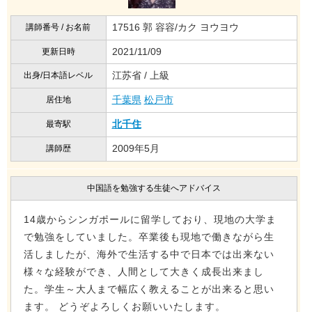
17516 郭 容容/カク ヨウヨウ
講師番号 / お名前
2021/11/09
更新日時
江苏省 / 上級
出身/日本語レベル
千葉県
松戸市
居住地
北千住
最寄駅
2009年5月
講師歴
中国語を勉強する生徒へアドバイス
14歳からシンガポールに留学しており、現地の大学ま
で勉強をしていました。卒業後も現地で働きながら生
活しましたが、海外で生活する中で日本では出来ない
様々な経験ができ、人間として大きく成長出来まし
た。学生～大人まで幅広く教えることが出来ると思い
ます。 どうぞよろしくお願いいたします。