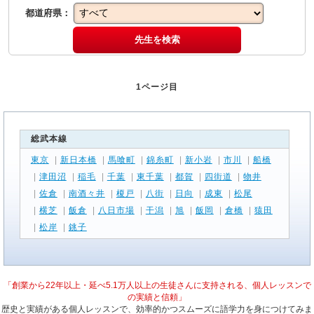
都道府県：
先生を検索
1ページ目
総武本線
東京
|
新日本橋
|
馬喰町
|
錦糸町
|
新小岩
|
市川
|
船橋
|
津田沼
|
稲毛
|
千葉
|
東千葉
|
都賀
|
四街道
|
物井
|
佐倉
|
南酒々井
|
榎戸
|
八街
|
日向
|
成東
|
松尾
|
横芝
|
飯倉
|
八日市場
|
干潟
|
旭
|
飯岡
|
倉橋
|
猿田
|
松岸
|
銚子
「創業から22年以上・延べ5.1万人以上の生徒さんに支持される、個人レッスンで
の実績と信頼」
歴史と実績がある個人レッスンで、効率的かつスムーズに語学力を身につけてみま