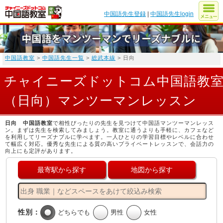
中国語先生登録
|
中国語先生login
中国語教室
>
中国語先生一覧
>
総武本線
> 日向
チャイニーズドットコム中国語教
（日向）マンツーマンレッスン
日向 中国語教室
で相性ぴったりの先生を見つけて中国語マンツーマンレッス
ン。まずは先生を検索してみましょう。教室に通うよりも手軽に、カフェなど
を利用してリーズナブルに学べます。一人ひとりの学習目標やレベルに合わせ
て幅広く対応。優秀な先生による質の高いプライベートレッスンで、会話力の
向上にも定評があります。
最寄駅から探す
地図から探す
性別：
どちらでも
男性
女性